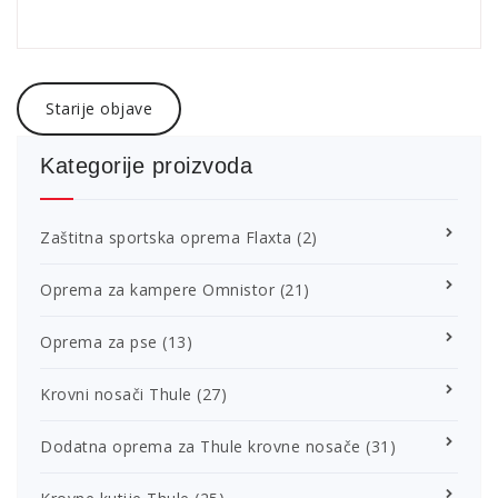
Navigacija
Starije objave
objava
Kategorije proizvoda
Zaštitna sportska oprema Flaxta
(2)
Oprema za kampere Omnistor
(21)
Oprema za pse
(13)
Krovni nosači Thule
(27)
Dodatna oprema za Thule krovne nosače
(31)