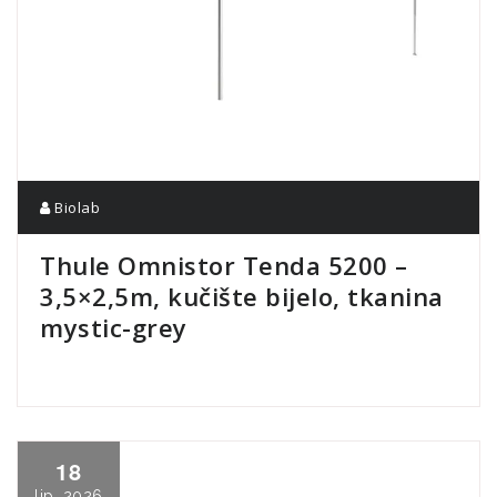
Biolab
Thule Omnistor Tenda 5200 –
3,5×2,5m, kučište bijelo, tkanina
mystic-grey
18
lip, 2026