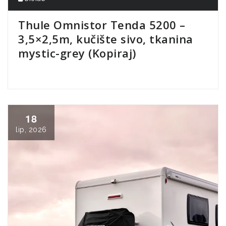
Thule Omnistor Tenda 5200 –
3,5×2,5m, kučište sivo, tkanina
mystic-grey (Kopiraj)
18
lip, 2026