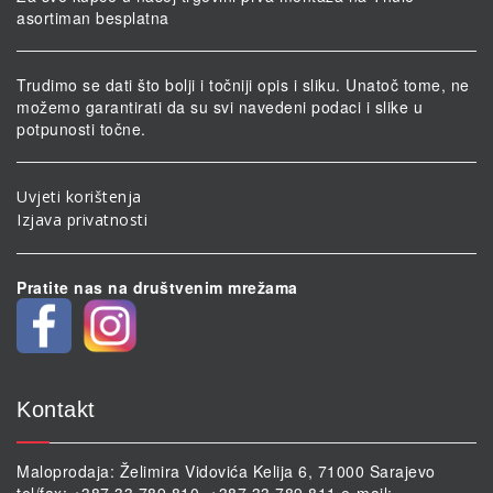
asortiman besplatna
Trudimo se dati što bolji i točniji opis i sliku. Unatoč tome, ne
možemo garantirati da su svi navedeni podaci i slike u
potpunosti točne.
Uvjeti korištenja
Izjava privatnosti
Pratite nas na društvenim mrežama
Kontakt
Maloprodaja: Želimira Vidovića Kelija 6, 71000 Sarajevo
tel/fax: +387 33 789 810, +387 33 789 811 e-mail: