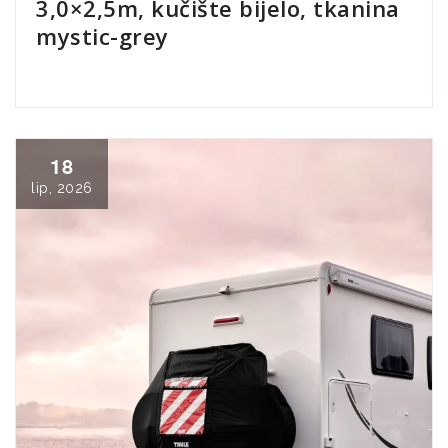
3,0×2,5m, kučište bijelo, tkanina
mystic-grey
18
lip, 2026