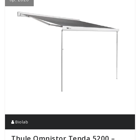
Biolab
Thule Omnistor Tenda 5200 –