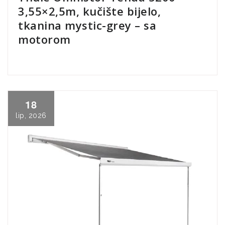
3,55×2,5m, kučište bijelo,
tkanina mystic-grey – sa
motorom
18
lip, 2026