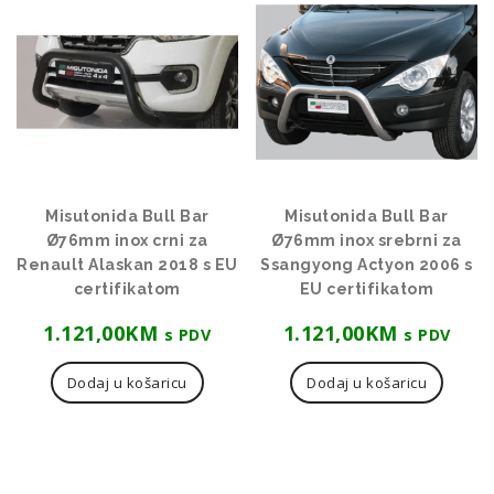
Misutonida Bull Bar
Misutonida Bull Bar
Ø76mm inox crni za
Ø76mm inox srebrni za
Renault Alaskan 2018 s EU
Ssangyong Actyon 2006 s
certifikatom
EU certifikatom
1.121,00
KM
1.121,00
KM
s PDV
s PDV
Dodaj u košaricu
Dodaj u košaricu