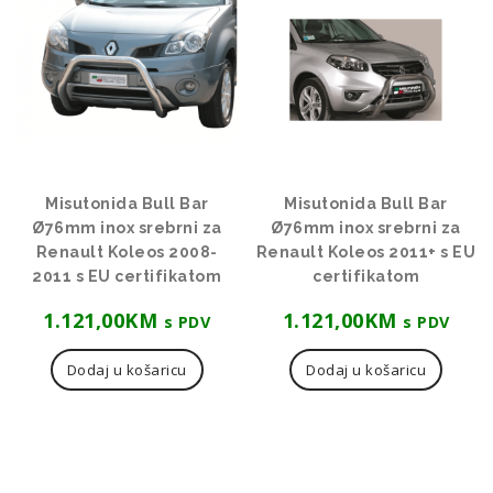
visoke
Misutonida Bull Bar
Misutonida Bull Bar
Ø76mm inox srebrni za
Ø76mm inox srebrni za
Renault Koleos 2008-
Renault Koleos 2011+ s EU
2011 s EU certifikatom
certifikatom
1.121,00
KM
1.121,00
KM
s PDV
s PDV
Dodaj u košaricu
Dodaj u košaricu