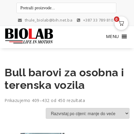
Skip
to
content
0
thule_biolab@bih.net.ba
+387 33 789 810
MENU
Bull barovi za osobna i
terenska vozila
Poredano
Prikazujemo 409–432 od 450 rezultata
po
cijeni:
od
niske
do