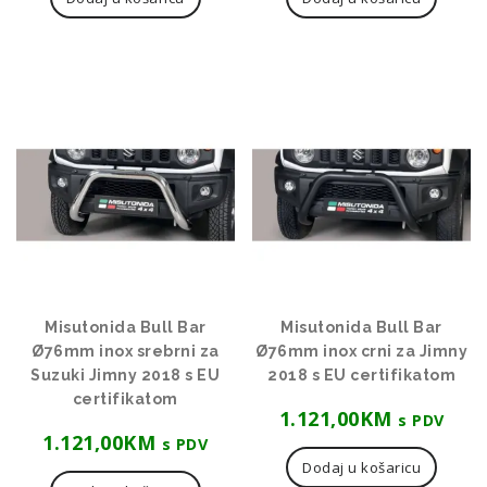
Misutonida Bull Bar
Misutonida Bull Bar
Ø76mm inox srebrni za
Ø76mm inox crni za Jimny
Suzuki Jimny 2018 s EU
2018 s EU certifikatom
certifikatom
1.121,00
KM
s PDV
1.121,00
KM
s PDV
Dodaj u košaricu