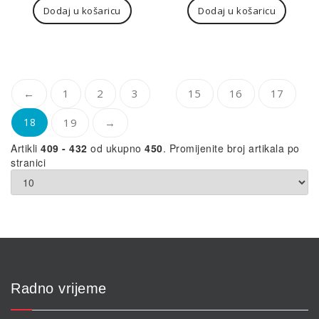
Dodaj u košaricu
Dodaj u košaricu
…
←
1
2
3
15
16
17
18
19
→
Artikli
409 - 432
od ukupno
450
. Promijenite broj artikala po
stranici
Radno vrijeme