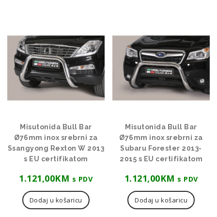
Misutonida Bull Bar
Misutonida Bull Bar
Ø76mm inox srebrni za
Ø76mm inox srebrni za
Ssangyong Rexton W 2013
Subaru Forester 2013-
s EU certifikatom
2015 s EU certifikatom
1.121,00
KM
1.121,00
KM
s PDV
s PDV
Dodaj u košaricu
Dodaj u košaricu