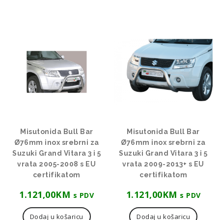
Misutonida Bull Bar
Misutonida Bull Bar
Ø76mm inox srebrni za
Ø76mm inox srebrni za
Suzuki Grand Vitara 3 i 5
Suzuki Grand Vitara 3 i 5
vrata 2005-2008 s EU
vrata 2009-2013+ s EU
certifikatom
certifikatom
1.121,00
KM
1.121,00
KM
s PDV
s PDV
Dodaj u košaricu
Dodaj u košaricu