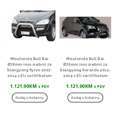
Misutonida Bull Bar
Misutonida Bull Bar
Ø76mm inox srebrni za
Ø76mm inox srebrni za
Ssangyong Kyron 2007-
Ssangyong Korando 2011-
2014 s EU certifikatom
2019 s EU certifikatom
1.121,00
KM
1.121,00
KM
s PDV
s PDV
Dodaj u košaricu
Dodaj u košaricu