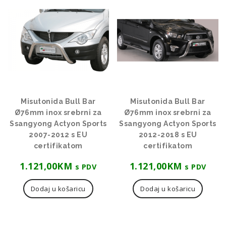
Misutonida Bull Bar
Misutonida Bull Bar
Ø76mm inox srebrni za
Ø76mm inox srebrni za
Ssangyong Actyon Sports
Ssangyong Actyon Sports
2007-2012 s EU
2012-2018 s EU
certifikatom
certifikatom
1.121,00
KM
1.121,00
KM
s PDV
s PDV
Dodaj u košaricu
Dodaj u košaricu