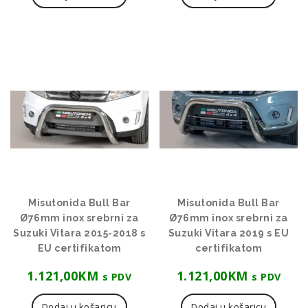
Misutonida Bull Bar
Misutonida Bull Bar
Ø76mm inox srebrni za
Ø76mm inox srebrni za
Suzuki Vitara 2015-2018 s
Suzuki Vitara 2019 s EU
EU certifikatom
certifikatom
1.121,00
KM
1.121,00
KM
s PDV
s PDV
Dodaj u košaricu
Dodaj u košaricu