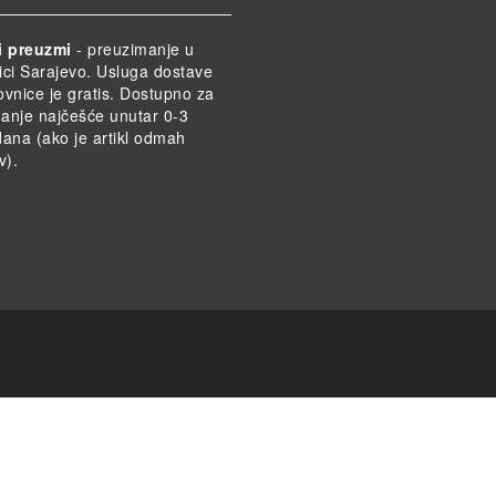
i preuzmi
- preuzimanje u
ici Sarajevo. Usluga dostave
ovnice je gratis. Dostupno za
anje najčešće unutar 0-3
dana (ako je artikl odmah
v).