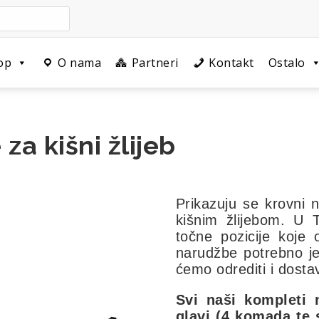
op
O nama
Partneri
Kontakt
Ostalo
za kišni žlijeb
Prikazuju se krovni n
kišnim žlijebom. U T
točne pozicije koje 
narudžbe potrebno je
ćemo odrediti i dostav
Svi naši kompleti 
glavi (4 komada te 