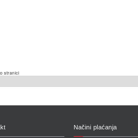
o stranici
kt
Načini plaćanja