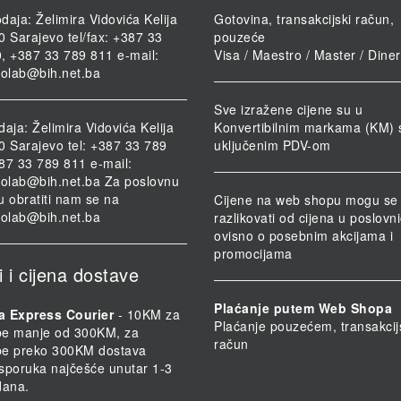
daja: Želimira Vidovića Kelija
Gotovina, transakcijski račun,
0 Sarajevo tel/fax: +387 33
pouzeće
, +387 33 789 811 e-mail:
Visa / Maestro / Master / Dine
iolab@bih.net.ba
Sve izražene cijene su u
daja: Želimira Vidovića Kelija
Konvertibilnim markama (KM) 
0 Sarajevo tel: +387 33 789
uključenim PDV-om
87 33 789 811 e-mail:
iolab@bih.net.ba
Za poslovnu
u obratiti nam se na
Cijene na web shopu mogu se
iolab@bih.net.ba
razlikovati od cijena u poslov
ovisno o posebnim akcijama i
promocijama
i i cijena dostave
Plaćanje putem Web Shopa
a Express Courier
- 10KM za
Plaćanje pouzećem, transakcij
be manje od 300KM, za
račun
be preko 300KM dostava
 Isporuka najčešće unutar 1-3
dana.