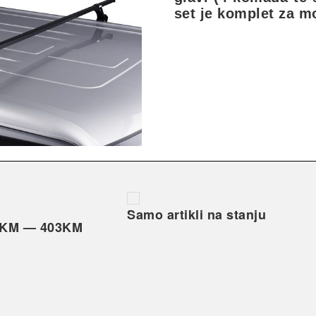
set je komplet za mo
Samo artikli na stanju
2KM
—
403KM