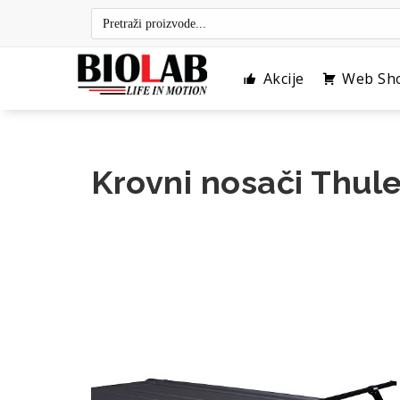
Skip
to
content
Akcije
Web Sh
Krovni nosači Thule 