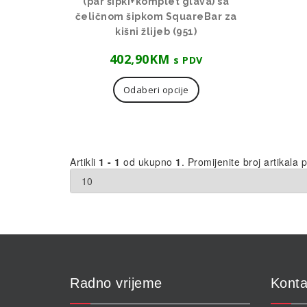
(par šipki+komplet glava) sa
čeličnom šipkom SquareBar za
kišni žlijeb (951)
402,90
KM
s PDV
Odaberi opcije
Artikli
1 - 1
od ukupno
1
. Promijenite broj artikala p
Radno vrijeme
Konta