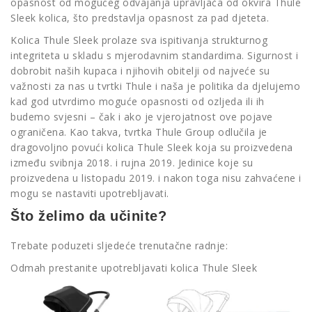
opasnost od mogućeg odvajanja upravljača od okvira Thule
Sleek kolica, što predstavlja opasnost za pad djeteta.
Kolica Thule Sleek prolaze sva ispitivanja strukturnog
integriteta u skladu s mjerodavnim standardima. Sigurnost i
dobrobit naših kupaca i njihovih obitelji od najveće su
važnosti za nas u tvrtki Thule i naša je politika da djelujemo
kad god utvrdimo moguće opasnosti od ozljeda ili ih
budemo svjesni – čak i ako je vjerojatnost ove pojave
ograničena. Kao takva, tvrtka Thule Group odlučila je
dragovoljno povući kolica Thule Sleek koja su proizvedena
između svibnja 2018. i rujna 2019. Jedinice koje su
proizvedena u listopadu 2019. i nakon toga nisu zahvaćene i
mogu se nastaviti upotrebljavati.
Što želimo da učinite?
Trebate poduzeti sljedeće trenutačne radnje:
Odmah prestanite upotrebljavati kolica Thule Sleek