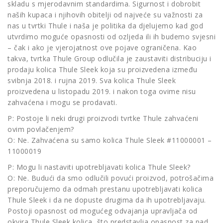
skladu s mjerodavnim standardima. Sigurnost i dobrobit
naših kupaca i njihovih obitelji od najveće su važnosti za
nas u tvrtki Thule i naša je politika da djelujemo kad god
utvrdimo moguće opasnosti od ozljeda ili ih budemo svjesni
– čak i ako je vjerojatnost ove pojave ograničena. Kao
takva, tvrtka Thule Group odlučila je zaustaviti distribuciju i
prodaju kolica Thule Sleek koja su proizvedena između
svibnja 2018. i rujna 2019. Sva kolica Thule Sleek
proizvedena u listopadu 2019. i nakon toga ovime nisu
zahvaćena i mogu se prodavati.
P: Postoje li neki drugi proizvodi tvrtke Thule zahvaćeni
ovim povlačenjem?
O: Ne. Zahvaćena su samo kolica Thule Sleek #11000001 –
11000019
P: Mogu li nastaviti upotrebljavati kolica Thule Sleek?
O: Ne. Budući da smo odlučili povući proizvod, potrošačima
preporučujemo da odmah prestanu upotrebljavati kolica
Thule Sleek i da ne dopuste drugima da ih upotrebljavaju.
Postoji opasnost od mogućeg odvajanja upravljača od
okvira Thule Sleek kolica, što predstavlja opasnost za pad