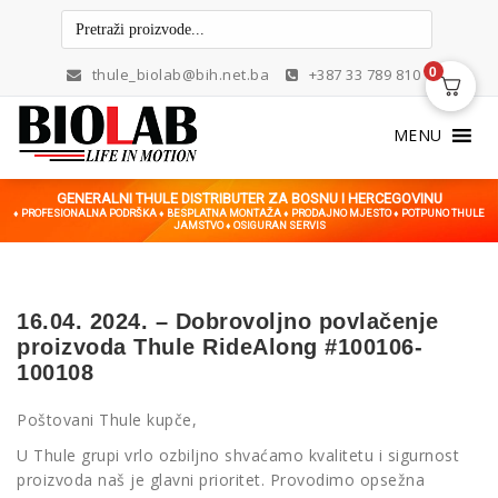
Skip
to
content
0
thule_biolab@bih.net.ba
+387 33 789 810
MENU
GENERALNI THULE DISTRIBUTER ZA BOSNU I HERCEGOVINU
♦ PROFESIONALNA PODRŠKA ♦ BESPLATNA MONTAŽA ♦ PRODAJNO MJESTO ♦ POTPUNO THULE
JAMSTVO ♦ OSIGURAN SERVIS
16.04. 2024. – Dobrovoljno povlačenje
proizvoda Thule RideAlong #100106-
100108
Poštovani Thule kupče,
U Thule grupi vrlo ozbiljno shvaćamo kvalitetu i sigurnost
proizvoda naš je glavni prioritet. Provodimo opsežna