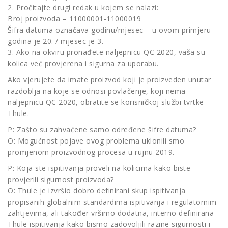
2. Pročitajte drugi redak u kojem se nalazi:
Broj proizvoda – 11000001-11000019
Šifra datuma označava godinu/mjesec – u ovom primjeru
godina je 20. / mjesec je 3.
3. Ako na okviru pronađete naljepnicu QC 2020, vaša su
kolica već provjerena i sigurna za uporabu.
Ako vjerujete da imate proizvod koji je proizveden unutar
razdoblja na koje se odnosi povlačenje, koji nema
naljepnicu QC 2020, obratite se korisničkoj službi tvrtke
Thule.
P: Zašto su zahvaćene samo određene šifre datuma?
O: Mogućnost pojave ovog problema uklonili smo
promjenom proizvodnog procesa u rujnu 2019.
P: Koja ste ispitivanja proveli na kolicima kako biste
provjerili sigurnost proizvoda?
O: Thule je izvršio dobro definirani skup ispitivanja
propisanih globalnim standardima ispitivanja i regulatornim
zahtjevima, ali također vršimo dodatna, interno definirana
Thule ispitivanja kako bismo zadovoljili razine sigurnosti i