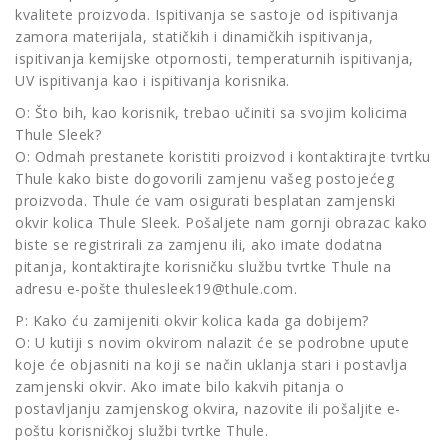
kvalitete proizvoda. Ispitivanja se sastoje od ispitivanja
zamora materijala, statičkih i dinamičkih ispitivanja,
ispitivanja kemijske otpornosti, temperaturnih ispitivanja,
UV ispitivanja kao i ispitivanja korisnika.
O: Što bih, kao korisnik, trebao učiniti sa svojim kolicima
Thule Sleek?
O: Odmah prestanete koristiti proizvod i kontaktirajte tvrtku
Thule kako biste dogovorili zamjenu vašeg postojećeg
proizvoda. Thule će vam osigurati besplatan zamjenski
okvir kolica Thule Sleek. Pošaljete nam gornji obrazac kako
biste se registrirali za zamjenu ili, ako imate dodatna
pitanja, kontaktirajte korisničku službu tvrtke Thule na
adresu e-pošte
thulesleek19@thule.com
.
P: Kako ću zamijeniti okvir kolica kada ga dobijem?
O: U kutiji s novim okvirom nalazit će se podrobne upute
koje će objasniti na koji se način uklanja stari i postavlja
zamjenski okvir. Ako imate bilo kakvih pitanja o
postavljanju zamjenskog okvira, nazovite ili pošaljite e-
poštu korisničkoj službi tvrtke Thule.