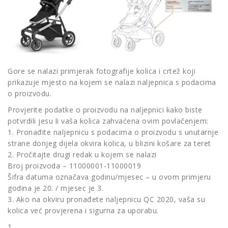
Gore se nalazi primjerak fotografije kolica i crtež koji
prikazuje mjesto na kojem se nalazi naljepnica s podacima
o proizvodu.
Provjerite podatke o proizvodu na naljepnici kako biste
potvrdili jesu li vaša kolica zahvaćena ovim povlačenjem:
1. Pronađite naljepnicu s podacima o proizvodu s unutarnje
strane donjeg dijela okvira kolica, u blizini košare za teret
2. Pročitajte drugi redak u kojem se nalazi
Broj proizvoda – 11000001-11000019
Šifra datuma označava godinu/mjesec – u ovom primjeru
godina je 20. / mjesec je 3.
3. Ako na okviru pronađete naljepnicu QC 2020, vaša su
kolica već provjerena i sigurna za uporabu.
1.