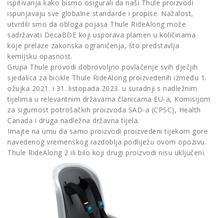
ispitivanja kako bismo osigurali da naši Thule proizvodi
ispunjavaju sve globalne standarde i propise. Nažalost,
utvrdili smo da obloga pojasa Thule RideAlong može
sadržavati DecaBDE koji usporava plamen u količinama
koje prelaze zakonska ograničenja, što predstavlja
kemijsku opasnost.
Grupa Thule provodi dobrovoljno povlačenje svih dječjih
sjedalica za bicikle Thule RideAlong proizvedenih između 1.
ožujka 2021. i 31. listopada 2023. u suradnji s nadležnim
tijelima u relevantnim državama članicama EU-a, Komisijom
za sigurnost potrošačkih proizvoda SAD-a (CPSC), Health
Canada i druga nadležna državna tijela.
Imajte na umu da samo proizvodi proizvedeni tijekom gore
navedenog vremenskog razdoblja podliježu ovom opozivu.
Thule RideAlong 2 ili bilo koji drugi proizvodi nisu uključeni.