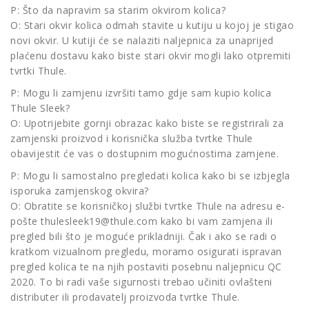
P: Što da napravim sa starim okvirom kolica?
O: Stari okvir kolica odmah stavite u kutiju u kojoj je stigao
novi okvir. U kutiji će se nalaziti naljepnica za unaprijed
plaćenu dostavu kako biste stari okvir mogli lako otpremiti
tvrtki Thule.
P: Mogu li zamjenu izvršiti tamo gdje sam kupio kolica
Thule Sleek?
O: Upotrijebite gornji obrazac kako biste se registrirali za
zamjenski proizvod i korisnička služba tvrtke Thule
obavijestit će vas o dostupnim mogućnostima zamjene.
P: Mogu li samostalno pregledati kolica kako bi se izbjegla
isporuka zamjenskog okvira?
O: Obratite se korisničkoj službi tvrtke Thule na adresu e-
pošte
thulesleek19@thule.com
kako bi vam zamjena ili
pregled bili što je moguće prikladniji. Čak i ako se radi o
kratkom vizualnom pregledu, moramo osigurati ispravan
pregled kolica te na njih postaviti posebnu naljepnicu QC
2020. To bi radi vaše sigurnosti trebao učiniti ovlašteni
distributer ili prodavatelj proizvoda tvrtke Thule.