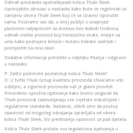
Odmah prestanite upotrebljavati kolica Thule Sleek
Upotrijebite obrazac u nastavku kako biste se registrirali za
zamjenu okvira Thule Sleek koji će se izravno isporučiti
vama. Pozivamo vas da, u istoj pošiljci s unaprijed
plaćenom naljepnicom za dostavu bez ikakvih troškova,
odmah vratite proizvod koji trenutačno imate. Imajte na
umu kako postojeće kotače i košaru trebate zadržati i
premjestiti na novi okvir.
Dodatne informacije potražite u odjeljku Pitanja i odgovori
u nastavku:
P: Zašto pokrećete povlačenje kolica Thule Sleek?
O: U tvrtki Thule Group kvalitetu proizvoda shvaćamo vrlo
ozbiljno, a sigurnost proizvoda naš je glavni prioritet.
Provodimo opsežna ispitivanja kako bismo osigurali da
Thule proizvodi zadovoljavaju sve svjetske industrijske i
regulatorne standarde. Nažalost, otkrili smo da postoji
opasnost od mogućeg odvajanja upravljača od okvira
kolica Thule Sleek, što predstavlja opasnost za pad djeteta.
Kolica Thule Sleek prolaze sva regulatorna ispitivanja u