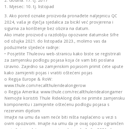
2. Godina: 17. tj. 2017
1. Mjesec: 10. tj. listopad
3. Ako pored oznake proizvoda pronađete naljepnicu QC
2024, vaša je dječja sjedalica za bicikl već provjerena i
sigurna za korištenje bez obzira na datum.
Ako imate proizvod u razdoblju opozvane datumske šifre
od ožujka 2021. do listopada 2023., molimo vas da
poduzmete sljedeće radnje:
• Posjetite Thuleovu web-stranicu kako biste se registrirali
za zamjensku podlogu pojasa koja će vam biti poslana
izravno. Zajedno sa zamjenskim pojasom primit ćete upute
kako zamijeniti pojas i vratiti oštećeni pojas
o Regija Europe & RoW:
www.thule.com/recallthuleridealongerow
o Regija Amerika: www.thule.com/recallthuleridealongamer
Nemojte koristiti Thule RideAlong dok ne primite zamjensku
komponentu i zamijenite oštećenu podlogu pojasa s
rezervnim dijelom
Imajte na umu da vam neće biti ništa naplaćeno u vezi s
ovim opozivom. Imajte na umu da je ovaj opoziv ograničen