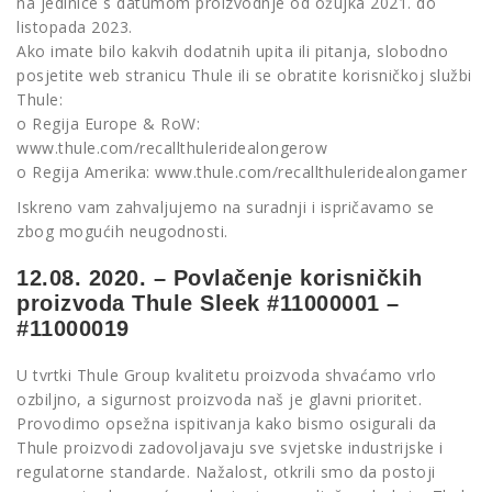
na jedinice s datumom proizvodnje od ožujka 2021. do
listopada 2023.
Ako imate bilo kakvih dodatnih upita ili pitanja, slobodno
posjetite web stranicu Thule ili se obratite korisničkoj službi
Thule:
o Regija Europe & RoW:
www.thule.com/recallthuleridealongerow
o Regija Amerika: www.thule.com/recallthuleridealongamer
Iskreno vam zahvaljujemo na suradnji i ispričavamo se
zbog mogućih neugodnosti.
12.08. 2020. – Povlačenje korisničkih
proizvoda Thule Sleek #11000001 –
#11000019
U tvrtki Thule Group kvalitetu proizvoda shvaćamo vrlo
ozbiljno, a sigurnost proizvoda naš je glavni prioritet.
Provodimo opsežna ispitivanja kako bismo osigurali da
Thule proizvodi zadovoljavaju sve svjetske industrijske i
regulatorne standarde. Nažalost, otkrili smo da postoji