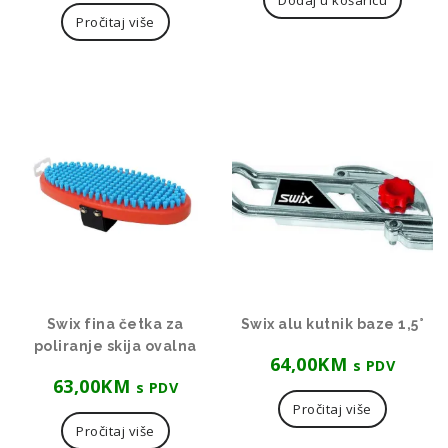
Pročitaj više
Swix fina četka za
Swix alu kutnik baze 1,5°
poliranje skija ovalna
64,00
KM
s PDV
63,00
KM
s PDV
Pročitaj više
Pročitaj više