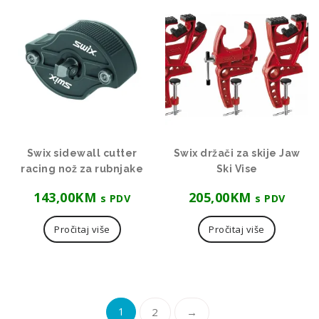
Swix sidewall cutter
Swix držači za skije Jaw
racing nož za rubnjake
Ski Vise
143,00
KM
205,00
KM
s PDV
s PDV
Pročitaj više
Pročitaj više
1
2
→