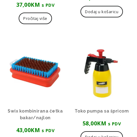
37,00
KM
s PDV
Dodaj u košaricu
Pročitaj više
Swix kombinirana četka
Toko pumpa sa špricom
bakar/najlon
58,00
KM
s PDV
43,00
KM
s PDV
Dodaj u košaricu