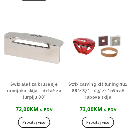
Swix alat za brušenje
Swix carving kit tuning 3u1
rubnjaka skija – držač za
88°/87° – 0,5°/1° oštrač
turpiju 88°
rubova skija
72,00
KM
73,00
KM
s PDV
s PDV
Pročitaj više
Pročitaj više