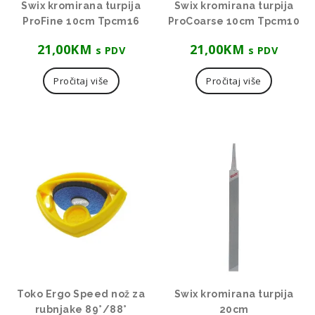
Swix kromirana turpija
Swix kromirana turpija
ProFine 10cm Tpcm16
ProCoarse 10cm Tpcm10
21,00
KM
21,00
KM
s PDV
s PDV
Pročitaj više
Pročitaj više
Toko Ergo Speed nož za
Swix kromirana turpija
rubnjake 89°/88°
20cm