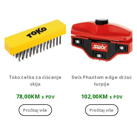
Toko četka za čišćenje
Swix Phantom edge držač
skija
turpije
78,00
KM
102,00
KM
s PDV
s PDV
Pročitaj više
Pročitaj više