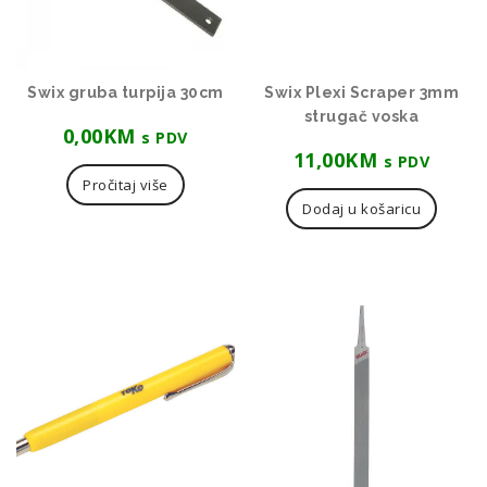
Swix gruba turpija 30cm
Swix Plexi Scraper 3mm
strugač voska
0,00
KM
s PDV
11,00
KM
s PDV
Pročitaj više
Dodaj u košaricu