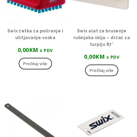
Swix četka za poliranje i
Swix alat za brušenje
utrljavanje voska
rubnjaka skija – držač za
turpiju 87°
0,00
KM
s PDV
0,00
KM
s PDV
Pročitaj više
Pročitaj više