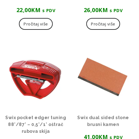
22,00
KM
26,00
KM
s PDV
s PDV
Pročitaj više
Pročitaj više
Swix pocket edger tuning
Swix dual sided stone
88°/87° – 0,5°/1° oštrač
brusni kamen
rubova skija
41,00
KM
s PDV