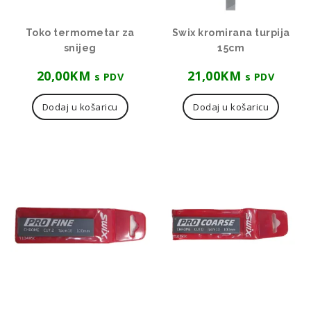
Toko termometar za
Swix kromirana turpija
snijeg
15cm
20,00
KM
21,00
KM
s PDV
s PDV
Dodaj u košaricu
Dodaj u košaricu