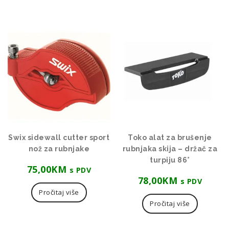
Swix sidewall cutter sport
Toko alat za brušenje
nož za rubnjake
rubnjaka skija – držač za
turpiju 86°
75,00
KM
s PDV
78,00
KM
s PDV
Pročitaj više
Pročitaj više