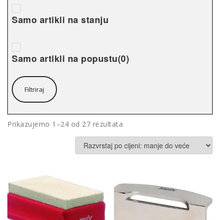
Samo artikli na stanju
Samo artikli na popustu
(0)
Filtriraj
Poredano
Prikazujemo 1–24 od 27 rezultata
po
cijeni:
od
niske
do
visoke