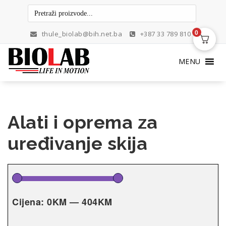
Skip
to
content
0
thule_biolab@bih.net.ba
+387 33 789 810
MENU
Alati i oprema za
uređivanje skija
Cijena:
0KM
—
404KM