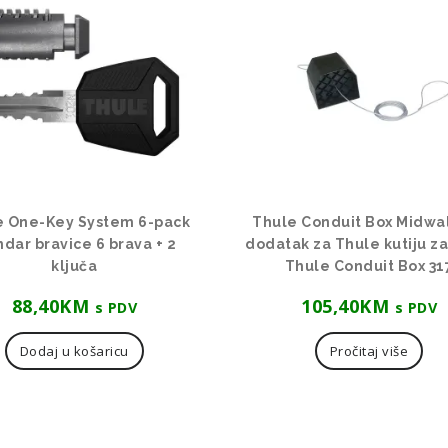
e One-Key System 6-pack
Thule Conduit Box Midwal
indar bravice 6 brava + 2
dodatak za Thule kutiju za 
ključa
Thule Conduit Box 31
88,40
KM
105,40
KM
s PDV
s PDV
Dodaj u košaricu
Pročitaj više