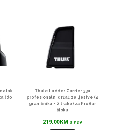
odatak
Thule Ladder Carrier 330
ta (do
profesionalni držač za ljestve (4
graničnika + 2 trake) za ProBar
šipku
219,00
KM
s PDV