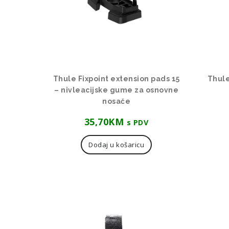
Thule Fixpoint extension pads 15
Thule
– nivleacijske gume za osnovne
nosače
35,70
KM
s PDV
Dodaj u košaricu