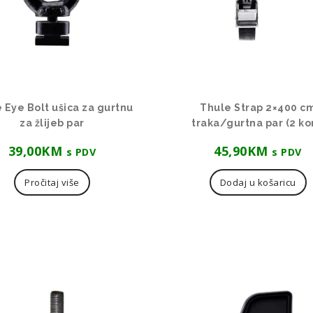
 Eye Bolt ušica za gurtnu
Thule Strap 2×400 c
za žlijeb par
traka/gurtna par (2 k
39,00
KM
45,90
KM
s PDV
s PDV
Pročitaj više
Dodaj u košaricu