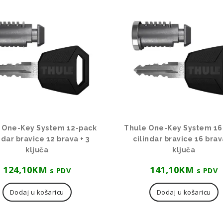
 One-Key System 12-pack
Thule One-Key System 16
ndar bravice 12 brava + 3
cilindar bravice 16 bra
ključa
ključa
124,10
KM
141,10
KM
s PDV
s PDV
Dodaj u košaricu
Dodaj u košaricu