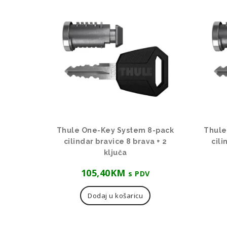
Thule One-Key System 8-pack
Thule
cilindar bravice 8 brava + 2
cili
ključa
105,40
KM
s PDV
Dodaj u košaricu