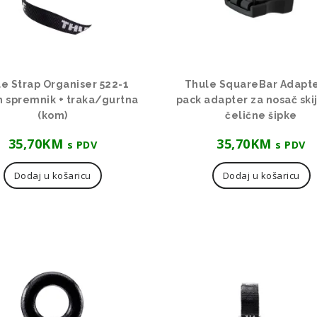
e Strap Organiser 522-1
Thule SquareBar Adapte
 spremnik + traka/gurtna
pack adapter za nosač ski
(kom)
čelične šipke
35,70
KM
35,70
KM
s PDV
s PDV
Dodaj u košaricu
Dodaj u košaricu