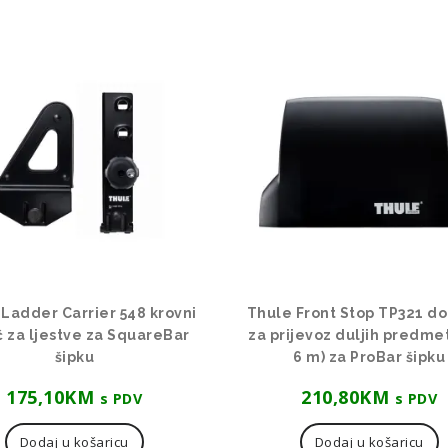
Ladder Carrier 548 krovni
Thule Front Stop TP321 d
 za ljestve za SquareBar
za prijevoz duljih predme
šipku
6 m) za ProBar šipku
175,10
KM
210,80
KM
s PDV
s PDV
Dodaj u košaricu
Dodaj u košaricu