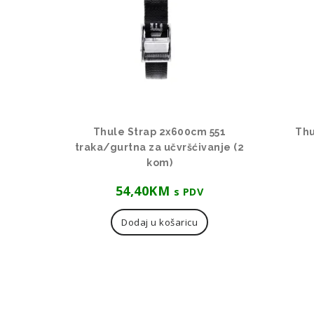
Thule Strap 2x600cm 551
Thu
traka/gurtna za učvršćivanje (2
kom)
54,40
KM
s PDV
Dodaj u košaricu