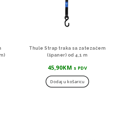
m
Thule Strap traka sa zatezačem
om)
(španer) od 4,1 m
45,90
KM
s PDV
Dodaj u košaricu