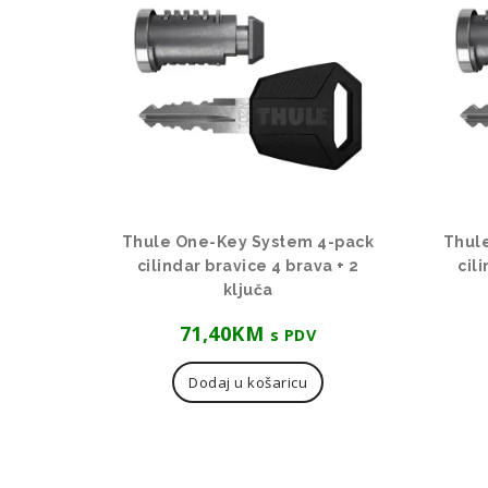
Thule One-Key System 4-pack
Thul
cilindar bravice 4 brava + 2
cil
ključa
71,40
KM
s PDV
Dodaj u košaricu