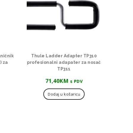
ničnik
Thule Ladder Adapter TP310
) za
profesionalni adapater za nosač
TP311
71,40
KM
s PDV
Dodaj u košaricu