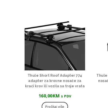
Thule Short Roof Adapter 774
Thule 
adapter za krovne nosače za
nosač
kraći krov ili vozila sa troje vrata
160,00
KM
s PDV
Pročitaj više