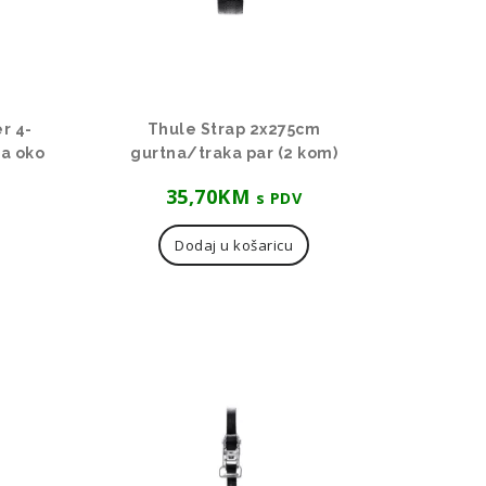
r 4-
Thule Strap 2x275cm
ja oko
gurtna/traka par (2 kom)
35,70
KM
s PDV
Dodaj u košaricu