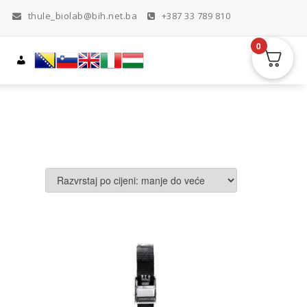
thule_biolab@bih.net.ba
+387 33 789 810
0