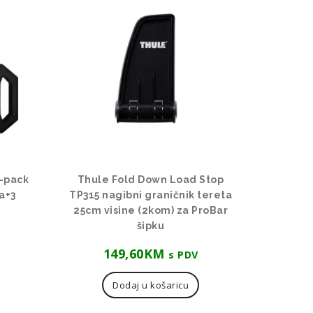
-pack
Thule Fold Down Load Stop
va+3
TP315 nagibni graničnik tereta
25cm visine (2kom) za ProBar
šipku
149,60
KM
s PDV
Dodaj u košaricu