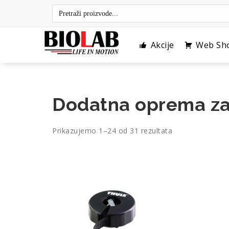
Skip
to
content
Akcije
Web Sh
Dodatna oprema za
Poredano
Prikazujemo 1–24 od 31 rezultata
po
cijeni:
od
niske
do
visoke