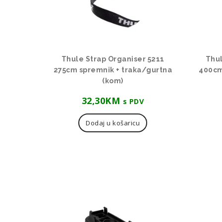
Thule Strap Organiser 5211
Thul
275cm spremnik + traka/gurtna
400cm
(kom)
32,30
KM
s PDV
Dodaj u košaricu