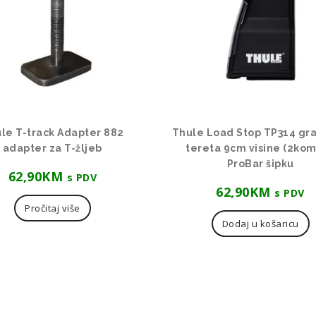
le T-track Adapter 882
Thule Load Stop TP314 gra
adapter za T-žljeb
tereta 9cm visine (2kom
ProBar šipku
62,90
KM
s PDV
62,90
KM
s PDV
Pročitaj više
Dodaj u košaricu