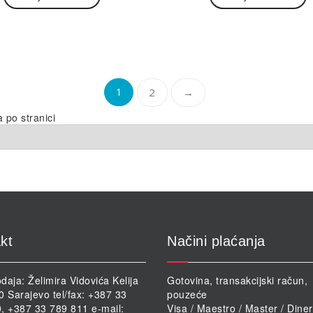
1
2
→
a po stranici
kt
Načini plaćanja
daja: Želimira Vidovića Kelija
Gotovina, transakcijski račun,
0 Sarajevo tel/fax: +387 33
pouzeće
, +387 33 789 811 e-mail:
Visa / Maestro / Master / Dine