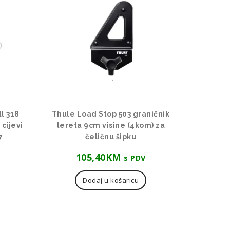
l 318
Thule Load Stop 503 graničnik
cijevi
tereta 9cm visine (4kom) za
7
čeličnu šipku
105,40
KM
s PDV
Dodaj u košaricu