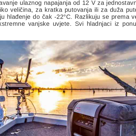
čitavanje ulaznog napajanja od 12 V za jednostav
ko veličina, za kratka putovanja ili za duža putov
u hlađenje do čak -22°C. Razlikuju se prema ve
kstremne vanjske uvjete. Svi hladnjaci iz ponu