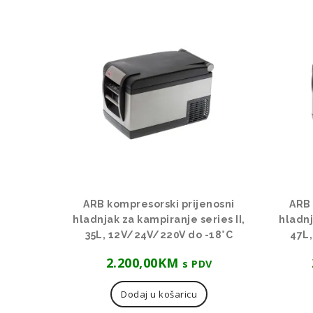
po
cijeni:
od
niske
do
visoke
ARB kompresorski prijenosni
ARB 
hladnjak za kampiranje series II,
hladnj
35L, 12V/24V/220V do -18°C
47L
2.200,00
KM
s PDV
Dodaj u košaricu