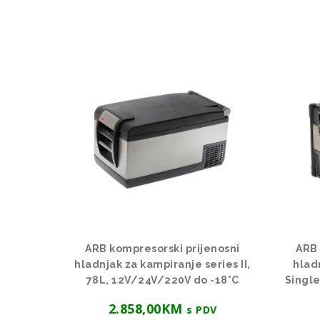
ARB kompresorski prijenosni
ARB 
hladnjak za kampiranje series II,
hlad
78L, 12V/24V/220V do -18°C
Singl
2.858,00
KM
s PDV