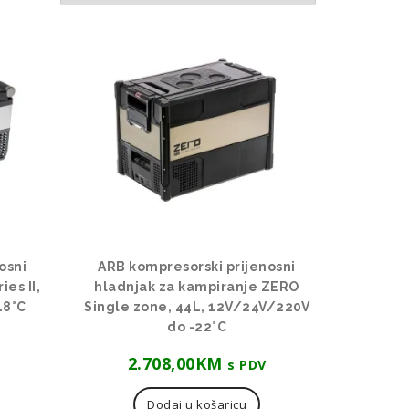
osni
ARB kompresorski prijenosni
es II,
hladnjak za kampiranje ZERO
18°C
Single zone, 44L, 12V/24V/220V
do -22°C
2.708,00
KM
s PDV
Dodaj u košaricu