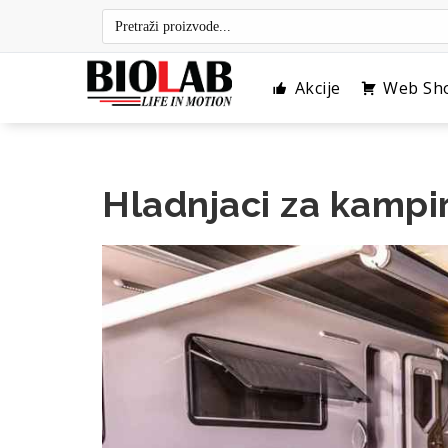
Skip
to
content
Akcije
Web Sh
Hladnjaci za kampi