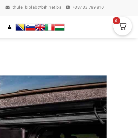
thule_biolab@bih.net.ba
+387 33 789 810
0