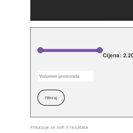
Cijena:
2.2
Filtriraj
Poredano
Prikazuje se svih 9 rezultata