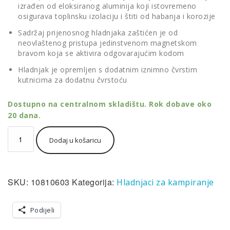
izrađen od eloksiranog aluminija koji istovremeno
osigurava toplinsku izolaciju i štiti od habanja i korozije
Sadržaj prijenosnog hladnjaka zaštićen je od
neovlaštenog pristupa jedinstvenom magnetskom
bravom koja se aktivira odgovarajućim kodom
Hladnjak je opremljen s dodatnim iznimno čvrstim
kutnicima za dodatnu čvrstoću
Dostupno na centralnom skladištu. Rok dobave oko
20 dana.
ARB
Dodaj u košaricu
kompresorski
prijenosni
hladnjak
za
SKU:
10810603
Kategorija:
Hladnjaci za kampiranje
kampiranje
60L,
12V/24V/220V
Podijeli
do
-18°C