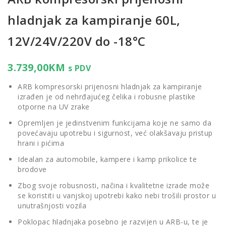
hladnjak za kampiranje 60L,
12V/24V/220V do -18°C
3.739,00
KM
s PDV
ARB kompresorski prijenosni hladnjak za kampiranje
izrađen je od nehrđajućeg čelika i robusne plastike
otporne na UV zrake
Opremljen je jedinstvenim funkcijama koje ne samo da
povećavaju upotrebu i sigurnost, već olakšavaju pristup
hrani i pićima
Idealan za automobile, kampere i kamp prikolice te
brodove
Zbog svoje robusnosti, načina i kvalitetne izrade može
se koristiti u vanjskoj upotrebi kako nebi trošili prostor u
unutrašnjosti vozila
Poklopac hladnjaka posebno je razvijen u ARB-u, te je