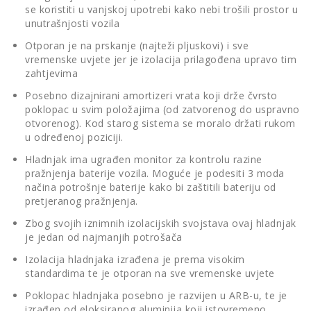
se koristiti u vanjskoj upotrebi kako nebi trošili prostor u
unutrašnjosti vozila
Otporan je na prskanje (najteži pljuskovi) i sve
vremenske uvjete jer je izolacija prilagođena upravo tim
zahtjevima
Posebno dizajnirani amortizeri vrata koji drže čvrsto
poklopac u svim položajima (od zatvorenog do uspravno
otvorenog). Kod starog sistema se moralo držati rukom
u određenoj poziciji.
Hladnjak ima ugrađen monitor za kontrolu razine
pražnjenja baterije vozila. Moguće je podesiti 3 moda
načina potrošnje baterije kako bi zaštitili bateriju od
pretjeranog pražnjenja.
Zbog svojih iznimnih izolacijskih svojstava ovaj hladnjak
je jedan od najmanjih potrošača
Izolacija hladnjaka izrađena je prema visokim
standardima te je otporan na sve vremenske uvjete
Poklopac hladnjaka posebno je razvijen u ARB-u, te je
izrađen od eloksiranog aluminija koji istovremeno