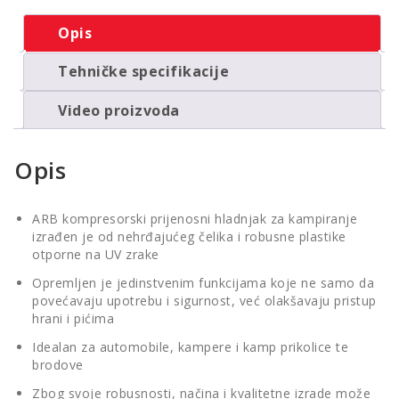
količina
Opis
Tehničke specifikacije
Video proizvoda
Opis
ARB kompresorski prijenosni hladnjak za kampiranje
izrađen je od nehrđajućeg čelika i robusne plastike
otporne na UV zrake
Opremljen je jedinstvenim funkcijama koje ne samo da
povećavaju upotrebu i sigurnost, već olakšavaju pristup
hrani i pićima
Idealan za automobile, kampere i kamp prikolice te
brodove
Zbog svoje robusnosti, načina i kvalitetne izrade može