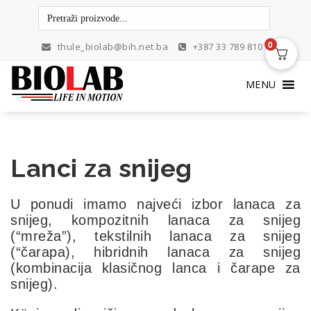
Skip
to
content
0
thule_biolab@bih.net.ba
+387 33 789 810
MENU
Lanci za snijeg
U ponudi imamo najveći izbor lanaca za
snijeg, kompozitnih lanaca za snijeg
(“mreža”), tekstilnih lanaca za snijeg
(“čarapa), hibridnih lanaca za snijeg
(kombinacija klasičnog lanca i čarape za
snijeg).