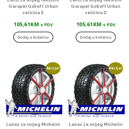
Lanci za snijeg tekstilni
Lanci za snijeg tekstilni
(čarape) GoSoft Urban
(čarape) GoSoft Urban
veličina E
veličina D
105,61
KM
105,61
KM
s PDV
s PDV
Dodaj u košaricu
Dodaj u košaricu
Akcija!
Akcija!
Lanac za snijeg Michelin
Lanac za snijeg Michelin