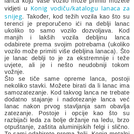
lanca koju Vaše vozilo može primiti možete
Konig vodiču/katalogu lanaca za
vidjeti u
snijeg
. Također, kod težih vozila kao što su
terenci je preporučeno ići na deblji lanac
ukoliko to samo vozilo dozvoljava. Kod
manjih i lakših vozila debljinu lanca
odabirete prema svojim potrebama (ukoliko
vozilo može primiti više debljina lanaca). Što
je lanac deblji to je za ekstremnije i teže
uvjete, ali je i nešto neudobniji tokom
vožnje.
Što se tiče same opreme lanca, postoji
nekoliko stavki. Možete birati da li lanac ima
samozatezanje. Kod takvog lanca ne trebate
dodatno stajanje i nadotezanje lanca već
lanac nakon prvog stavljanja sam obavlja
zatezanje. Postoje i opcije kao što su
razbijači leda za bolje držanje na ledu, brzo
otpuštanje, zaštita aluminijskih felgi i slično.
To sami odabirete prema želji. Konig metalni