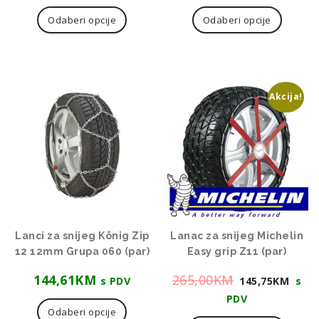
Odaberi opcije
Odaberi opcije
Akcija!
Lanci za snijeg König Zip
Lanac za snijeg Michelin
12 12mm Grupa 060 (par)
Easy grip Z11 (par)
Izvorna
Tre
144,61
KM
265,00
KM
s PDV
145,75
KM
s
cijena
cije
PDV
Odaberi opcije
bila
je: