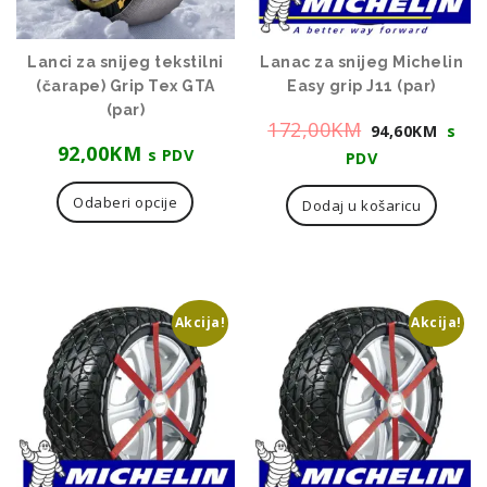
Lanci za snijeg tekstilni
Lanac za snijeg Michelin
(čarape) Grip Tex GTA
Easy grip J11 (par)
(par)
Izvorna
Tre
172,00
KM
94,60
KM
s
92,00
KM
cijena
cije
s PDV
PDV
Ovaj
bila
je:
proizvod
Odaberi opcije
Dodaj u košaricu
je:
94,6
ima
172,00KM.
više
varijanti.
Opcije
se
Akcija!
Akcija!
mogu
odabrati
na
stranici
proizvoda