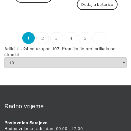
Dodaj u košaricu
je:
145
265,00KM.
1
2
3
4
5
→
Artikli
1 - 24
od ukupno
107
. Promijenite broj artikala po
stranici
Radno vrijeme
Poslovnica Sarajevo
Radno vrijeme radni dan: 09:00 - 17:00