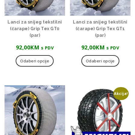
Lanci za snijeg tekstilni
Lanci za snijeg tekstilni
(čarape) Grip Tex GT0
(čarape) Grip Tex GT1
(par)
(par)
92,00
KM
92,00
KM
s PDV
s PDV
Ovaj
Ovaj
proizvod
proizvo
Odaberi opcije
Odaberi opcije
ima
ima
više
više
varijanti.
varijanti
Opcije
Opcije
se
se
Akcija!
mogu
mogu
odabrati
odabrat
na
na
stranici
stranici
proizvoda
proizvo