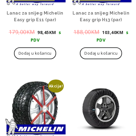
Lanac za snijeg Michelin
Lanac za snijeg Michelin
Easy grip E11 (par)
Easy grip H13 (par)
Izvorna
Trenutna
Izvorna
Tre
179,00
KM
188,00
KM
98,45
KM
s
103,40
KM
s
cijena
cijena
cijena
cije
PDV
PDV
bila
je:
bila
je:
Dodaj u košaricu
Dodaj u košaricu
je:
98,45KM.
je:
103
179,00KM.
188,00KM.
Akcija!