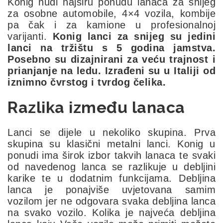
König nudi najširu ponudu lanaca za snijeg
za osobne automobile, 4×4 vozila, kombije
pa čak i za kamione u profesionalnoj
varijanti.
Konig lanci za snijeg su jedini
lanci na tržištu s 5 godina jamstva.
Posebno su dizajnirani za veću trajnost i
prianjanje na ledu. Izrađeni su u Italiji od
iznimno čvrstog i tvrdog čelika.
Razlika između lanaca
Lanci se dijele u nekoliko skupina. Prva
skupina su klasični metalni lanci. Konig u
ponudi ima širok izbor takvih lanaca te svaki
od navedenog lanca se razlikuje u debljini
karike te u dodatnim funkcijama. Debljina
lanca je ponajviše uvjetovana samim
vozilom jer ne odgovara svaka debljina lanca
na svako vozilo. Kolika je najveća debljina