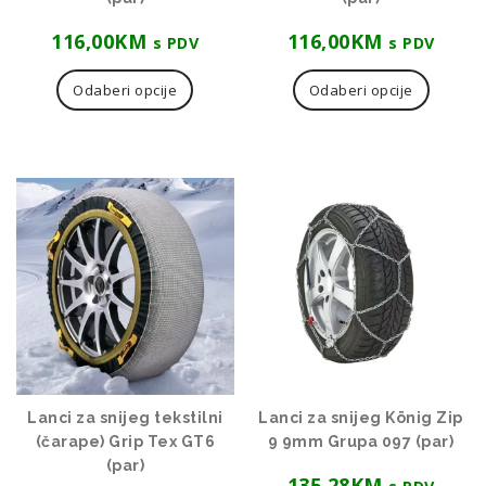
116,00
KM
116,00
KM
s PDV
s PDV
Ovaj
Ovaj
proizvod
proizvo
Odaberi opcije
Odaberi opcije
ima
ima
više
više
varijanti.
varijanti
Opcije
Opcije
se
se
mogu
mogu
odabrati
odabrat
na
na
stranici
stranici
proizvoda
proizvo
Lanci za snijeg tekstilni
Lanci za snijeg König Zip
(čarape) Grip Tex GT6
9 9mm Grupa 097 (par)
(par)
135,28
KM