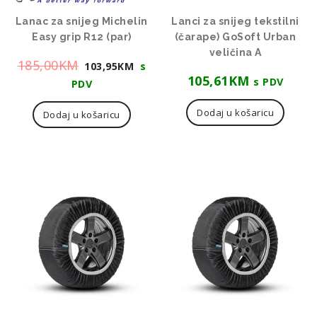
Lanac za snijeg Michelin
Lanci za snijeg tekstilni
Easy grip R12 (par)
(čarape) GoSoft Urban
veličina A
Izvorna
Trenutna
185,00
KM
103,95
KM
s
105,61
KM
cijena
cijena
s PDV
PDV
bila
je:
Dodaj u košaricu
Dodaj u košaricu
je:
103,95KM.
185,00KM.