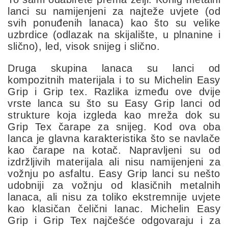
lanci su namijenjeni za najteže uvjete (od
svih ponuđenih lanaca) kao što su velike
uzbrdice (odlazak na skijalište, u plnanine i
slično), led, visok snijeg i slično.
Druga skupina lanaca su lanci od
kompozitnih materijala i to su Michelin Easy
Grip i Grip tex. Razlika između ove dvije
vrste lanca su što su Easy Grip lanci od
strukture koja izgleda kao mreža dok su
Grip Tex čarape za snijeg. Kod ova oba
lanca je glavna karakteristika što se navlače
kao čarape na kotač. Napravljeni su od
izdržljivih materijala ali nisu namijenjeni za
vožnju po asfaltu. Easy Grip lanci su nešto
udobniji za vožnju od klasičnih metalnih
lanaca, ali nisu za toliko ekstremnije uvjete
kao klasičan čelični lanac. Michelin Easy
Grip i Grip Tex najčešće odgovaraju i za