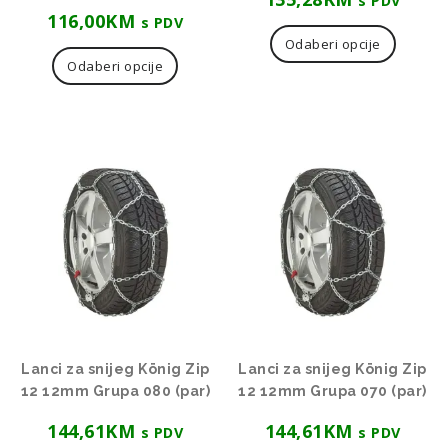
s PDV
116,00
KM
s PDV
Ovaj
Odaberi opcije
proizvod
Odaberi opcije
ima
više
varijanti.
Opcije
se
mogu
odabrati
na
stranici
proizvoda
Lanci za snijeg König Zip
Lanci za snijeg König Zip
12 12mm Grupa 080 (par)
12 12mm Grupa 070 (par)
144,61
KM
144,61
KM
s PDV
s PDV