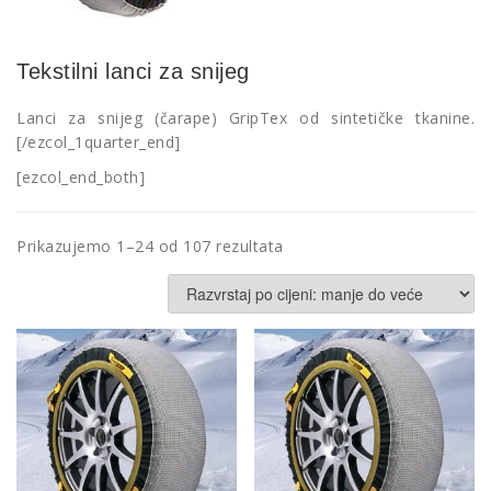
Tekstilni lanci za snijeg
Lanci za snijeg (čarape) GripTex od sintetičke tkanine.
[/ezcol_1quarter_end]
[ezcol_end_both]
Poredano
Prikazujemo 1–24 od 107 rezultata
po
cijeni:
od
niske
do
visoke