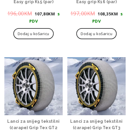
Easy grip K15 (par)
Easy grip K16 (par)
Izvorna
Trenutna
Izvorna
Tre
196,00
KM
197,00
KM
107,80
KM
s
108,35
KM
s
cijena
cijena
cijena
cije
PDV
PDV
bila
je:
bila
je:
Dodaj u košaricu
Dodaj u košaricu
je:
107,80KM.
je:
108
196,00KM.
197,00KM.
Lanci za snijeg tekstilni
Lanci za snijeg tekstilni
(čarape) Grip Tex GT2
(čarape) Grip Tex GT3