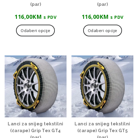
(par)
(par)
116,00
KM
116,00
KM
s PDV
s PDV
Ovaj
Ovaj
proizvod
proizvo
Odaberi opcije
Odaberi opcije
ima
ima
više
više
varijanti.
varijanti
Opcije
Opcije
se
se
mogu
mogu
odabrati
odabrat
na
na
stranici
stranici
proizvoda
proizvo
Lanci za snijeg tekstilni
Lanci za snijeg tekstilni
(čarape) Grip Tex GT4
(čarape) Grip Tex GT5
(par)
(par)