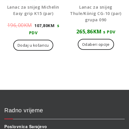
Lanac za snijeg Michelin
Lanac za snijeg
Easy grip K15 (par)
Thule/König CG-10 (par)
grupa 090
Izvorna
Trenutna
196,00
KM
107,80
KM
s
265,86
KM
cijena
cijena
s PDV
PDV
bila
je:
Odaberi opcije
Dodaj u košaricu
je:
107,80KM.
196,00KM.
Radno vrijeme
Poslovnica Sarajevo