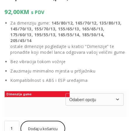
92,00
KM
s PDV
Za dimenziju gume:
145/80/12, 165/70/12, 135/80/13,
145/70/13, 155/70/13, 155/65/13, 165/65/13,
175/60/13, 195/55/13, 165/55/14, 185/50/14,
205/45/14
ostale dimenzije pogledajte u kratici “Dimenzije” te
pronađite koji model lanca odgovara vašoj veličini gume
Bez vibracija tokom vožnje
Zauzimaju minimalno mjesta u prtljažniku
Kompatibilnost s ABS i ESP uređajima
Dimenzija gume
Lanci
Dodaj u košaricu
za