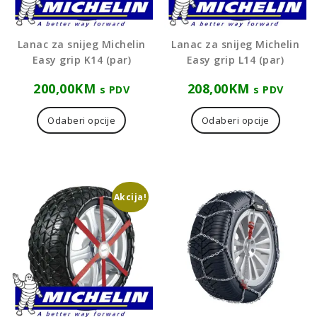
Lanac za snijeg Michelin
Lanac za snijeg Michelin
Easy grip K14 (par)
Easy grip L14 (par)
200,00
KM
208,00
KM
s PDV
s PDV
Ovaj
Ovaj
proizvod
proizvo
Odaberi opcije
Odaberi opcije
ima
ima
više
više
varijanti.
varijanti
Opcije
Opcije
se
se
Akcija!
mogu
mogu
odabrati
odabrat
na
na
stranici
stranici
proizvoda
proizvo