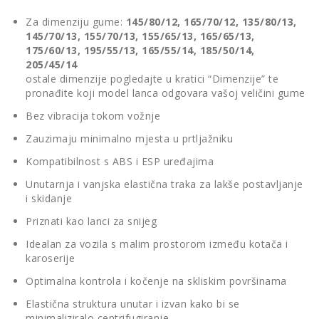
Za dimenziju gume:
145/80/12, 165/70/12, 135/80/13,
145/70/13, 155/70/13, 155/65/13, 165/65/13,
175/60/13, 195/55/13, 165/55/14, 185/50/14,
205/45/14
ostale dimenzije pogledajte u kratici “Dimenzije” te
pronađite koji model lanca odgovara vašoj veličini gume
Bez vibracija tokom vožnje
Zauzimaju minimalno mjesta u prtljažniku
Kompatibilnost s ABS i ESP uređajima
Unutarnja i vanjska elastična traka za lakše postavljanje
i skidanje
Priznati kao lanci za snijeg
Idealan za vozila s malim prostorom između kotača i
karoserije
Optimalna kontrola i kočenje na skliskim površinama
Elastična struktura unutar i izvan kako bi se
minimaliziralo centrifugiranje