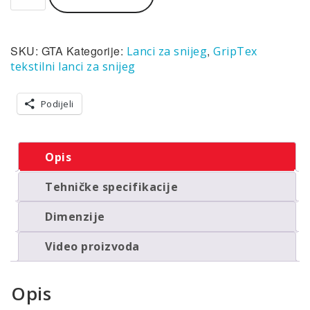
snijeg
tekstilni
(čarape)
SKU:
GTA
Kategorije:
,
Lanci za snijeg
GripTex
Grip
Tex
tekstilni lanci za snijeg
GTA
(par)
Podijeli
količina
Opis
Tehničke specifikacije
Dimenzije
Video proizvoda
Opis