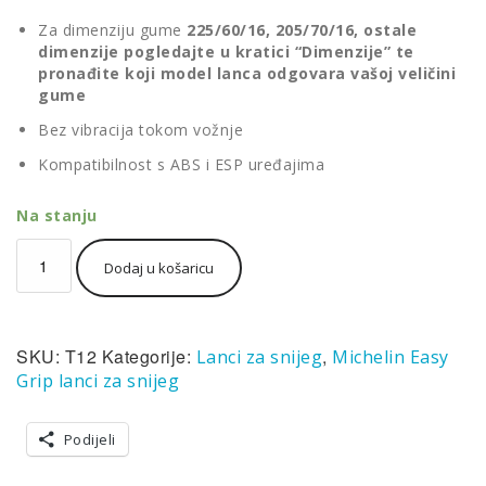
Za dimenziju gume
225/60/16, 205/70/16, ostale
dimenzije pogledajte u kratici “Dimenzije” te
pronađite koji model lanca odgovara vašoj veličini
gume
Bez vibracija tokom vožnje
Kompatibilnost s ABS i ESP uređajima
Na stanju
Lanac
Dodaj u košaricu
za
snijeg
Michelin
Easy
SKU:
T12
Kategorije:
,
Lanci za snijeg
Michelin Easy
grip
T12
Grip lanci za snijeg
(par)
količina
Podijeli