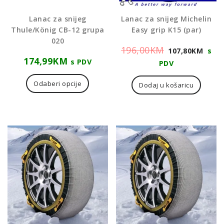
Lanac za snijeg
Lanac za snijeg Michelin
Thule/König CB-12 grupa
Easy grip K15 (par)
020
Izvorna
Tre
196,00
KM
107,80
KM
s
174,99
KM
cijena
cije
s PDV
PDV
bila
je:
Odaberi opcije
Dodaj u košaricu
je:
107
196,00KM.