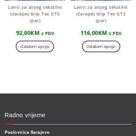
Lanci za snijeg tekstilni
Lanci za snijeg tekstilni
(čarape) Grip Tex GT0
(čarape) Grip Tex GT3
(par)
(par)
92,00
KM
116,00
KM
s PDV
s PDV
Ovaj
Ovaj
proizvod
proizvo
Odaberi opcije
Odaberi opcije
ima
ima
više
više
varijanti.
varijanti
Opcije
Opcije
se
se
mogu
mogu
odabrati
odabrat
na
na
stranici
stranici
proizvoda
proizvo
Radno vrijeme
Poslovnica Sarajevo