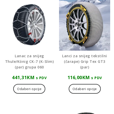
Lanac za snijeg
Lanci za snijeg tekstilni
Thule/König CK-7 (K-Slim)
(čarape) Grip Tex GT3
(par) grupa 060
(par)
441,31
KM
116,00
KM
s PDV
s PDV
Ovaj
proizvo
Odaberi opcije
Odaberi opcije
ima
više
varijanti
Opcije
se