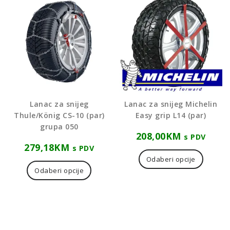
mogu
odabrat
na
stranici
proizvo
Lanac za snijeg
Lanac za snijeg Michelin
Thule/König CS-10 (par)
Easy grip L14 (par)
grupa 050
208,00
KM
s PDV
279,18
KM
Ovaj
s PDV
proizvo
Odaberi opcije
ima
Odaberi opcije
više
varijanti
Opcije
se
mogu
odabrat