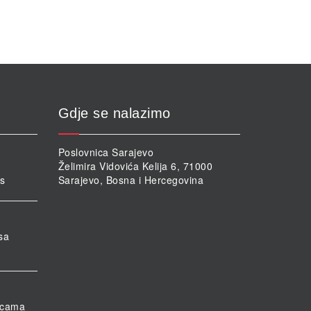
cije
ogu
abrati
a
ranici
oizvoda
Gdje se nalazimo
Poslovnica Sarajevo
Želimira Vidovića Kelija 6, 71000
rs
Sarajevo, Bosna i Hercegovina
sa
nicama