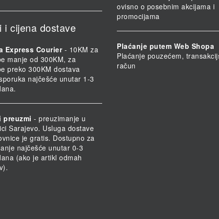
ovisno o posebnim akcijama i
promocijama
i i cijena dostave
Plaćanje putem Web Shopa
a Express Courier
- 10KM za
Plaćanje pouzećem, transakcij
be manje od 300KM, za
račun
be preko 300KM dostava
 Isporuka najčešće unutar 1-3
dana.
i preuzmi
- preuzimanje u
ici Sarajevo. Usluga dostave
ovnice je gratis. Dostupno za
anje najčešće unutar 0-3
dana (ako je artikl odmah
v).