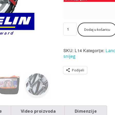
Lanac
Dodaj u košaricu
za
snijeg
Michelin
Easy
SKU:
L14
Kategorije:
Lanc
grip
L14
snijeg
(par)
količina
Podijeli
e
Video proizvoda
Dimenzije