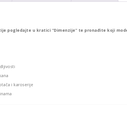
ije pogledajte u kratici “Dimenzije” te pronađite koji mod
ljivosti
akana
tača i karoserije
šinama