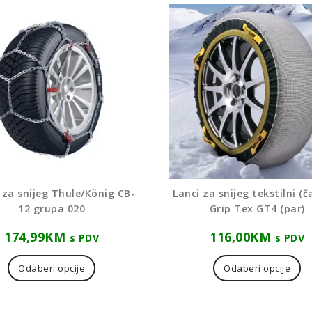
 za snijeg Thule/König CB-
Lanci za snijeg tekstilni (č
12 grupa 020
Grip Tex GT4 (par)
174,99
KM
116,00
KM
s PDV
s PDV
Ov
pr
Odaberi opcije
Odaberi opcije
i
vi
va