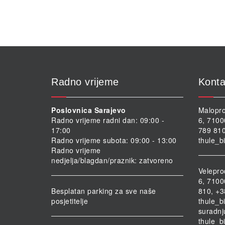
Opcije
se
mogu
odabrati
na
stranici
proizvoda
Radno vrijeme
Konta
Poslovnica Sarajevo
Malopro
Radno vrijeme radni dan: 09:00 -
6, 7100
17:00
789 810
Radno vrijeme subota: 09:00 - 13:00
thule_b
Radno vrijeme
nedjelja/blagdan/praznik: zatvoreno
Velepro
6, 7100
Besplatan parking za sve naše
810, +3
posjetitelje
thule_b
suradnj
thule_b