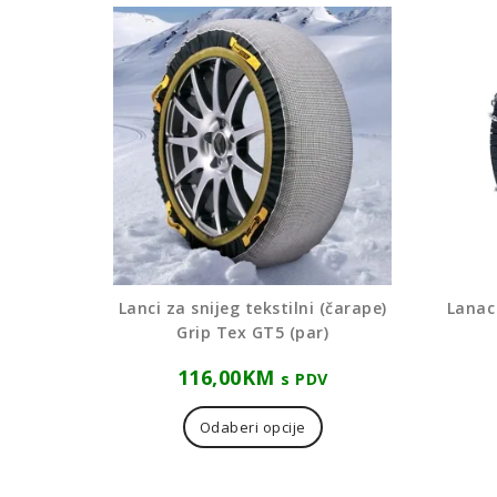
Lanci za snijeg tekstilni (čarape)
Lanac
Grip Tex GT5 (par)
116,00
KM
s PDV
Ovaj
proizvod
Odaberi opcije
ima
više
varijanti.