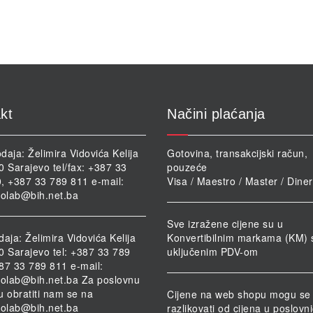
Op
se
m
od
n
st
pr
kt
Načini plaćanja
daja: Želimira Vidovića Kelija
Gotovina, transakcijski račun,
0 Sarajevo tel/fax: +387 33
pouzeće
, +387 33 789 811 e-mail:
Visa / Maestro / Master / Dine
iolab@bih.net.ba
Sve izražene cijene su u
daja: Želimira Vidovića Kelija
Konvertibilnim markama (KM) 
0 Sarajevo tel: +387 33 789
uključenim PDV-om
87 33 789 811 e-mail:
iolab@bih.net.ba
Za poslovnu
u obratiti nam se na
Cijene na web shopu mogu se
iolab@bih.net.ba
razlikovati od cijena u poslov