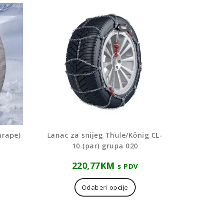
arape)
Lanac za snijeg Thule/König CL-
10 (par) grupa 020
220,77
KM
s PDV
aj
oizvod
Odaberi opcije
ma
še
rijanti.