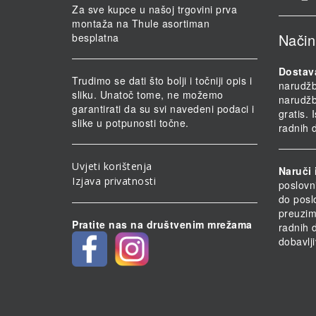
Za sve kupce u našoj trgovini prva
montaža na Thule asortiman
Način
besplatna
Dostav
Trudimo se dati što bolji i točniji opis i
narudž
sliku. Unatoč tome, ne možemo
narudž
garantirati da su svi navedeni podaci i
gratis.
slike u potpunosti točne.
radnih 
Uvjeti korištenja
Naruči 
Izjava privatnosti
poslovn
do posl
preuzim
Pratite nas na društvenim mrežama
radnih 
dobavlji