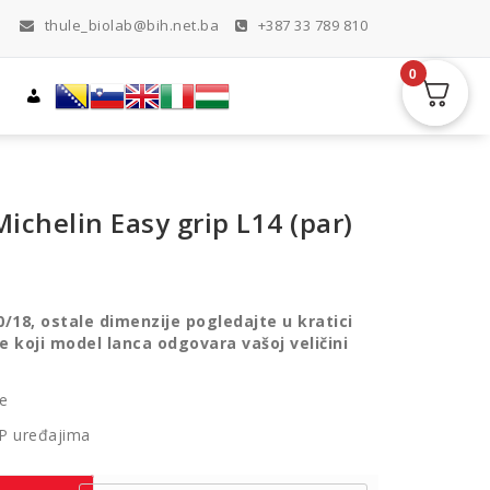
thule_biolab@bih.net.ba
+387 33 789 810
0
Michelin Easy grip L14 (par)
0/18, ostale dimenzije pogledajte u kratici
e koji model lanca odgovara vašoj veličini
je
SP uređajima