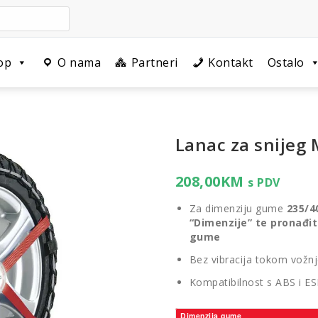
op
O nama
Partneri
Kontakt
Ostalo
Lanac za snijeg 
208,00
KM
s PDV
Za dimenziju gume
235/4
“Dimenzije” te pronađit
gume
Bez vibracija tokom vožn
Kompatibilnost s ABS i E
Dimenzija gume