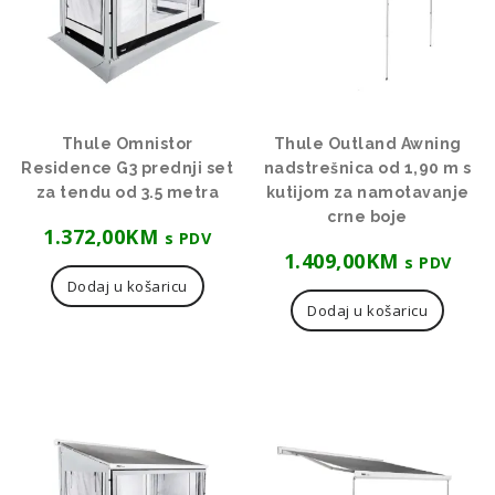
Thule Omnistor
Thule Outland Awning
Residence G3 prednji set
nadstrešnica od 1,90 m s
za tendu od 3.5 metra
kutijom za namotavanje
crne boje
1.372,00
KM
s PDV
1.409,00
KM
s PDV
Dodaj u košaricu
Dodaj u košaricu