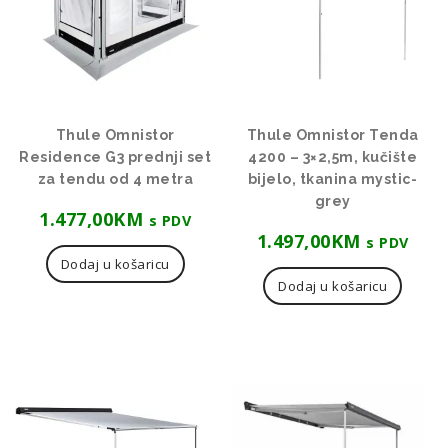
Thule Omnistor
Thule Omnistor Tenda
Residence G3 prednji set
4200 – 3×2,5m, kučište
za tendu od 4 metra
bijelo, tkanina mystic-
grey
1.477,00
KM
s PDV
1.497,00
KM
s PDV
Dodaj u košaricu
Dodaj u košaricu