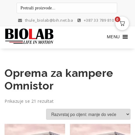
Skip
to
content
0
thule_biolab@bih.net.ba
+387 33 789 810
MENU
Oprema za kampere
Omnistor
Poredano
Prikazuje se 21 rezultat
po
cijeni:
od
niske
do