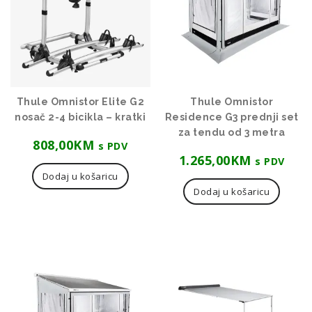
Thule Omnistor Elite G2
Thule Omnistor
nosač 2-4 bicikla – kratki
Residence G3 prednji set
za tendu od 3 metra
808,00
KM
s PDV
1.265,00
KM
s PDV
Dodaj u košaricu
Dodaj u košaricu