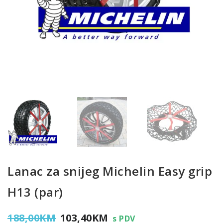
Lanac za snijeg Michelin Easy grip
H13 (par)
Izvorna
Trenutna
188,00
KM
103,40
KM
s PDV