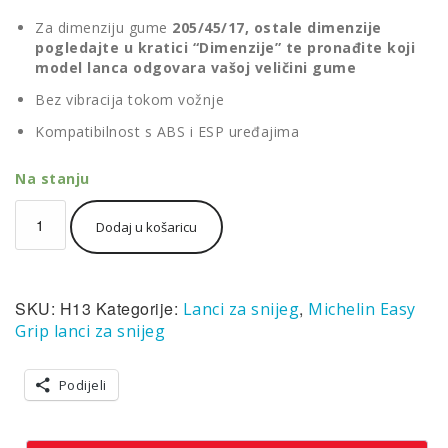
cijena
cijena
Za dimenziju gume
205/45/17, ostale dimenzije
bila
je:
pogledajte u kratici “Dimenzije” te pronađite koji
je:
103,40KM.
model lanca odgovara vašoj veličini gume
188,00KM.
Bez vibracija tokom vožnje
Kompatibilnost s ABS i ESP uređajima
Na stanju
Lanac
Dodaj u košaricu
za
snijeg
Michelin
Easy
SKU:
H13
Kategorije:
,
Lanci za snijeg
Michelin Easy
grip
H13
Grip lanci za snijeg
(par)
količina
Podijeli