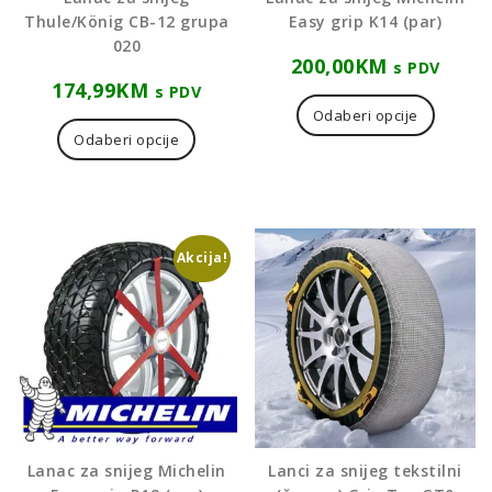
Thule/König CB-12 grupa
Easy grip K14 (par)
020
200,00
KM
s PDV
174,99
KM
Ovaj
s PDV
proizvo
Odaberi opcije
ima
Odaberi opcije
više
varijanti
Opcije
se
mogu
Akcija!
odabrat
na
stranici
proizvo
Lanac za snijeg Michelin
Lanci za snijeg tekstilni