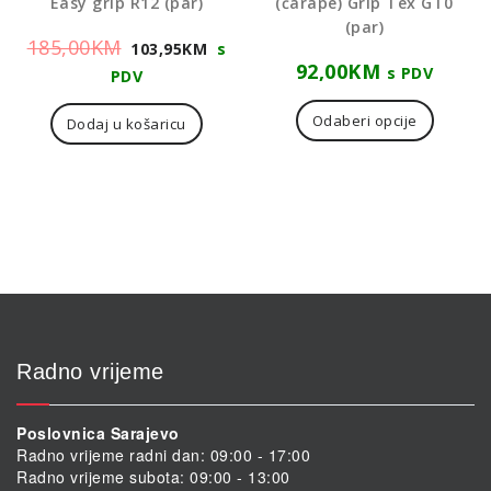
Easy grip R12 (par)
(čarape) Grip Tex GT0
(par)
Izvorna
Trenutna
185,00
KM
103,95
KM
s
92,00
KM
cijena
cijena
s PDV
PDV
Ovaj
bila
je:
proizvo
Odaberi opcije
Dodaj u košaricu
je:
103,95KM.
ima
185,00KM.
više
varijanti
Opcije
se
mogu
odabrat
na
stranici
proizvo
Radno vrijeme
Poslovnica Sarajevo
Radno vrijeme radni dan: 09:00 - 17:00
Radno vrijeme subota: 09:00 - 13:00