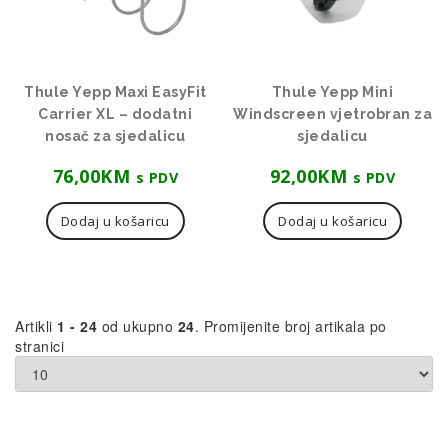
Thule Yepp Maxi EasyFit
Thule Yepp Mini
Carrier XL – dodatni
Windscreen vjetrobran za
nosač za sjedalicu
sjedalicu
76,00
KM
92,00
KM
s PDV
s PDV
Dodaj u košaricu
Dodaj u košaricu
Artikli
1 - 24
od ukupno
24
. Promijenite broj artikala po
stranici