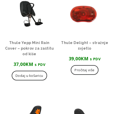
Thule Yepp Mini Rain
Thule Delight – stražnje
Cover – pokrov za zaštitu
svjetlo
od kiše
39,00
KM
s PDV
37,00
KM
s PDV
Pročitaj više
Dodaj u košaricu