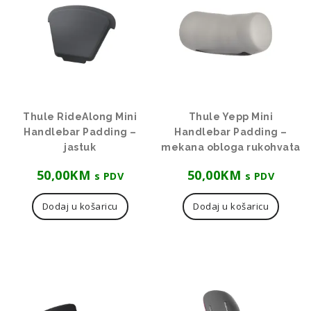
Thule RideAlong Mini
Thule Yepp Mini
Handlebar Padding –
Handlebar Padding –
jastuk
mekana obloga rukohvata
50,00
KM
50,00
KM
s PDV
s PDV
Dodaj u košaricu
Dodaj u košaricu