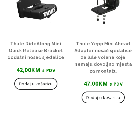
Thule RideAlong Mini
Thule Yepp Mini Ahead
Quick Release Bracket
Adapter nosač sjedalice
dodatni nosač sjedalice
za lule volana koje
nemaju dovoljno mjesta
42,00
KM
s PDV
za montažu
47,00
KM
s PDV
Dodaj u košaricu
Dodaj u košaricu