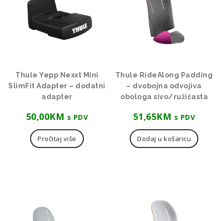
Thule Yepp Nexxt Mini
Thule RideAlong Padding
SlimFit Adapter – dodatni
– dvobojna odvojiva
adapter
obologa sivo/ružičasta
50,00
KM
51,65
KM
s PDV
s PDV
Pročitaj više
Dodaj u košaricu