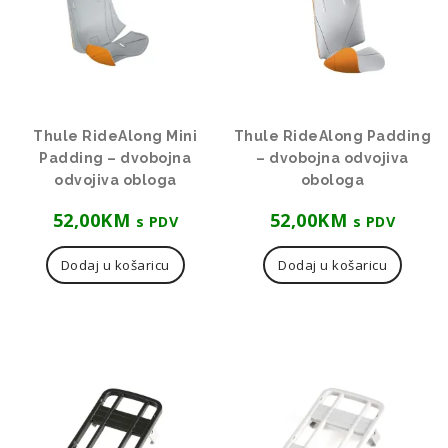
Thule RideAlong Mini
Thule RideAlong Padding
Padding – dvobojna
– dvobojna odvojiva
odvojiva obloga
obologa
52,00
KM
52,00
KM
s PDV
s PDV
Dodaj u košaricu
Dodaj u košaricu