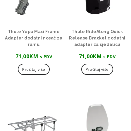
Thule Yepp Maxi Frame
Thule RideAlong Quick
Adapter dodatni nosač za
Release Bracket dodatni
ramu
adapter za sjedalicu
71,00
KM
71,00
KM
s PDV
s PDV
Pročitaj više
Pročitaj više