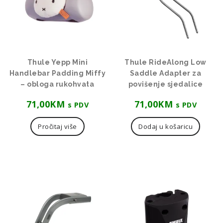
Thule Yepp Mini
Thule RideAlong Low
Handlebar Padding Miffy
Saddle Adapter za
– obloga rukohvata
povišenje sjedalice
71,00
KM
71,00
KM
s PDV
s PDV
Pročitaj više
Dodaj u košaricu