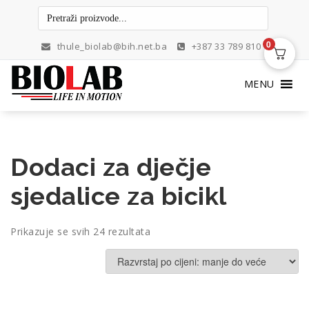
Skip
to
content
0
thule_biolab@bih.net.ba
+387 33 789 810
MENU
Dodaci za dječje
sjedalice za bicikl
Poredano
Prikazuje se svih 24 rezultata
po
cijeni:
od
niske
do