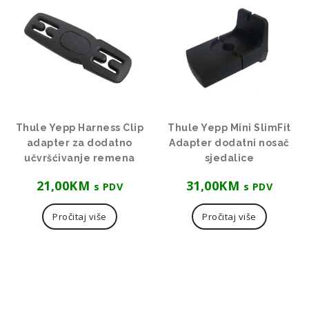
visoke
Thule Yepp Harness Clip
Thule Yepp Mini SlimFit
adapter za dodatno
Adapter dodatni nosač
učvršćivanje remena
sjedalice
21,00
KM
31,00
KM
s PDV
s PDV
Pročitaj više
Pročitaj više