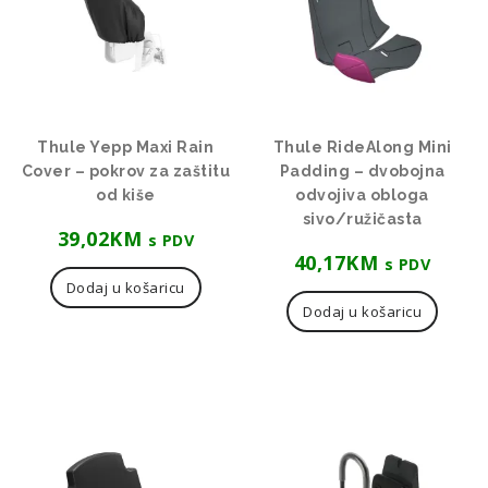
Thule Yepp Maxi Rain
Thule RideAlong Mini
Cover – pokrov za zaštitu
Padding – dvobojna
od kiše
odvojiva obloga
sivo/ružičasta
39,02
KM
s PDV
40,17
KM
s PDV
Dodaj u košaricu
Dodaj u košaricu