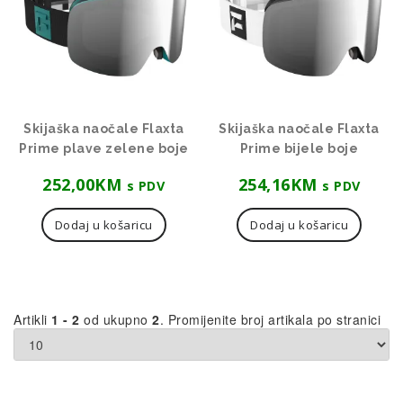
Skijaška naočale Flaxta
Skijaška naočale Flaxta
Prime plave zelene boje
Prime bijele boje
252,00
KM
254,16
KM
s PDV
s PDV
Dodaj u košaricu
Dodaj u košaricu
Artikli
1 - 2
od ukupno
2
. Promijenite broj artikala po stranici