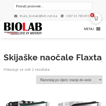
Skip
to
content
0
thule_biolab@bih.net.ba
+387 33 789 810
MENU
Skijaške naočale Flaxta
Poredano
Prikazuje se svih 2 rezultata
po
cijeni:
od
niske
do
visoke