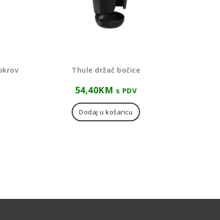
okrov
Thule držač bočice
54,40
KM
s PDV
Dodaj u košaricu