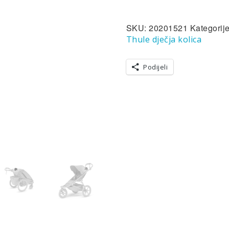
-
nosač
SKU:
20201521
Kategorij
boce
količina
Thule dječja kolica
Podijeli