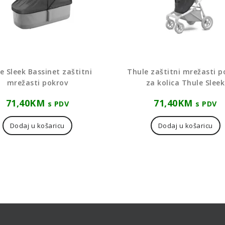
e Sleek Bassinet zaštitni
Thule zaštitni mrežasti p
mrežasti pokrov
za kolica Thule Sleek
71,40
KM
71,40
KM
s PDV
s PDV
Dodaj u košaricu
Dodaj u košaricu