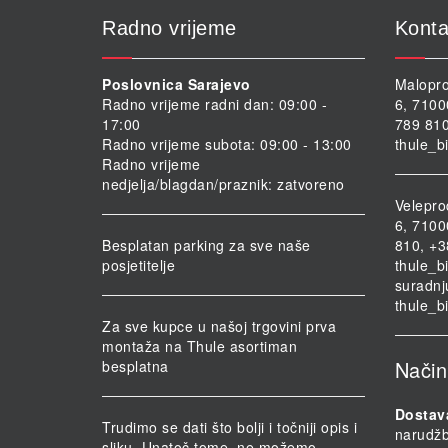
Radno vrijeme
Konta
Poslovnica Sarajevo
Malopro
Radno vrijeme radni dan: 09:00 -
6, 7100
17:00
789 810
Radno vrijeme subota: 09:00 - 13:00
thule_b
Radno vrijeme
nedjelja/blagdan/praznik: zatvoreno
Velepro
6, 7100
Besplatan parking za sve naše
810, +3
posjetitelje
thule_b
suradnj
thule_b
Za sve kupce u našoj trgovini prva
montaža na Thule asortiman
Način
besplatna
Dostav
Trudimo se dati što bolji i točniji opis i
narudž
sliku. Unatoč tome, ne možemo