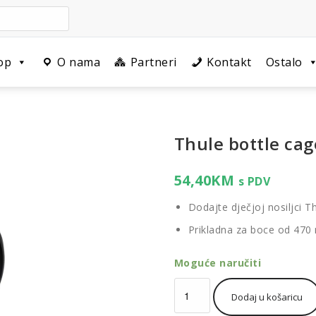
op
O nama
Partneri
Kontakt
Ostalo
Thule bottle cag
54,40
KM
s PDV
Dodajte dječjoj nosiljci 
Prikladna za boce od 470
Moguće naručiti
Thule
Dodaj u košaricu
bottle
cage