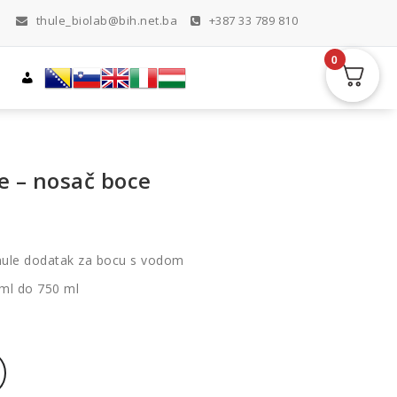
thule_biolab@bih.net.ba
+387 33 789 810
0
e – nosač boce
Thule dodatak za bocu s vodom
 ml do 750 ml