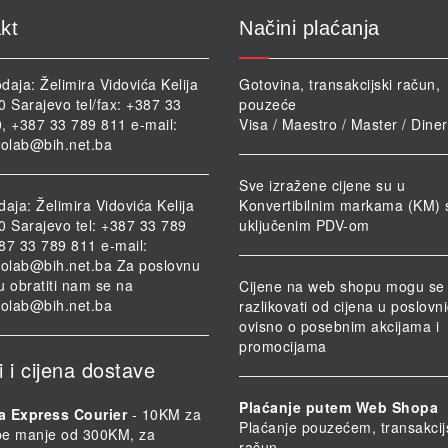
kt
Načini plaćanja
daja: Želimira Vidovića Kelija
Gotovina, transakcijski račun,
0 Sarajevo tel/fax: +387 33
pouzeće
, +387 33 789 811 e-mail:
Visa / Maestro / Master / Dine
iolab@bih.net.ba
Sve izražene cijene su u
daja: Želimira Vidovića Kelija
Konvertibilnim markama (KM) 
0 Sarajevo tel: +387 33 789
uključenim PDV-om
87 33 789 811 e-mail:
iolab@bih.net.ba
Za poslovnu
u obratiti nam se na
Cijene na web shopu mogu se
iolab@bih.net.ba
razlikovati od cijena u poslov
ovisno o posebnim akcijama i
promocijama
i i cijena dostave
Plaćanje putem Web Shopa
a Express Courier
- 10KM za
Plaćanje pouzećem, transakcij
be manje od 300KM, za
račun