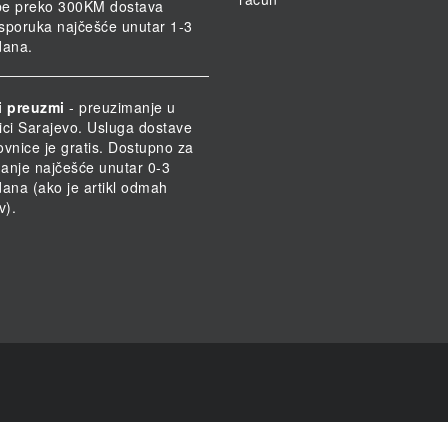
be preko 300KM dostava
 Isporuka najčešće unutar 1-3
dana.
i preuzmi
- preuzimanje u
ici Sarajevo. Usluga dostave
ovnice je gratis. Dostupno za
anje najčešće unutar 0-3
dana (ako je artikl odmah
v).