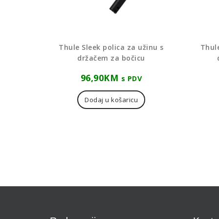
Thule Sleek polica za užinu s
Thul
držačem za bočicu
96,90
KM
s PDV
Dodaj u košaricu