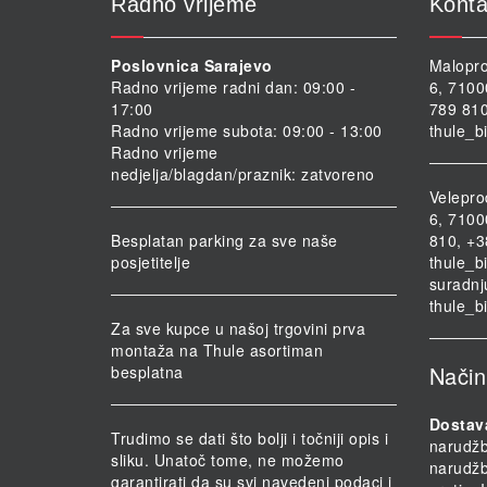
Radno vrijeme
Konta
Poslovnica Sarajevo
Malopro
Radno vrijeme radni dan: 09:00 -
6, 7100
17:00
789 810
Radno vrijeme subota: 09:00 - 13:00
thule_b
Radno vrijeme
nedjelja/blagdan/praznik: zatvoreno
Velepro
6, 7100
Besplatan parking za sve naše
810, +3
posjetitelje
thule_b
suradnj
thule_b
Za sve kupce u našoj trgovini prva
montaža na Thule asortiman
Način
besplatna
Dostav
Trudimo se dati što bolji i točniji opis i
narudž
sliku. Unatoč tome, ne možemo
narudž
garantirati da su svi navedeni podaci i