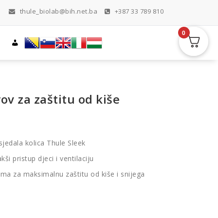
thule_biolab@bih.net.ba
+387 33 789 810
0
ov za zaštitu od kiše
sjedala kolica Thule Sleek
i pristup djeci i ventilaciju
ma za maksimalnu zaštitu od kiše i snijega