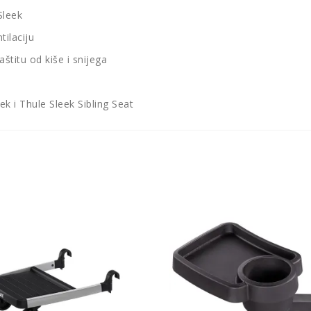
Sleek
tilaciju
titu od kiše i snijega
k i Thule Sleek Sibling Seat