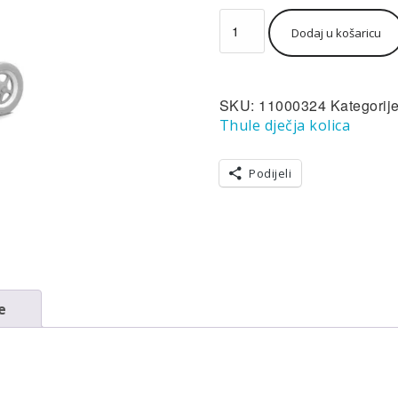
Thule
Dodaj u košaricu
Sleek
pokrov
za
zaštitu
SKU:
11000324
Kategorij
od
kiše
Thule dječja kolica
količina
Podijeli
e