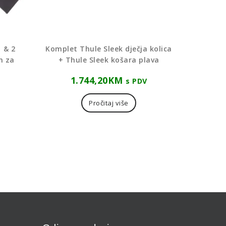
1 & 2
Komplet Thule Sleek dječja kolica
m za
+ Thule Sleek košara plava
1.744,20
KM
s PDV
Pročitaj više