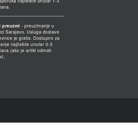
 Isporuka najčešće unutar 1-3
dana.
i preuzmi
- preuzimanje u
ici Sarajevo. Usluga dostave
ovnice je gratis. Dostupno za
anje najčešće unutar 0-3
dana (ako je artikl odmah
v).