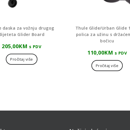
e daska za vožnju drugog
Thule Glide/Urban Glide 
dijeteta Glider Board
polica za užinu s držaće
bočicu
205,00
KM
s PDV
110,00
KM
s PDV
Pročitaj više
Pročitaj više