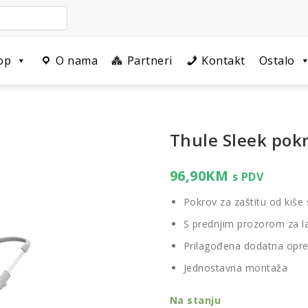
op
O nama
Partneri
Kontakt
Ostalo
Thule Sleek pokr
96,90
KM
s PDV
Pokrov za zaštitu od kiše 
S prednjim prozorom za lakš
Prilagođena dodatna opre
Jednostavna montaža
Na stanju