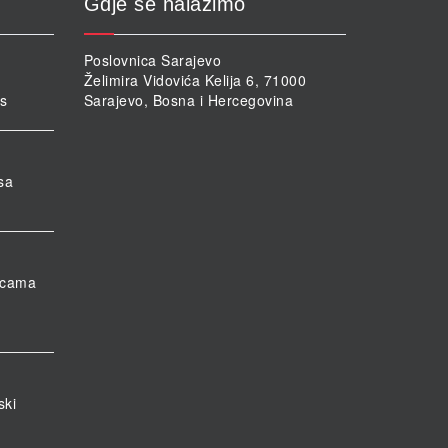
Gdje se nalazimo
Poslovnica Sarajevo
Želimira Vidovića Kelija 6, 71000
rs
Sarajevo, Bosna i Hercegovina
sa
nicama
ski