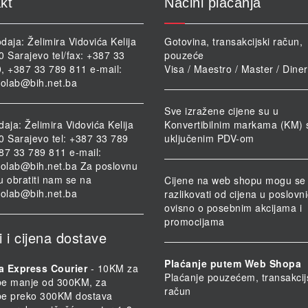
kt
Načini plaćanja
daja: Želimira Vidovića Kelija
Gotovina, transakcijski račun,
0 Sarajevo tel/fax: +387 33
pouzeće
, +387 33 789 811 e-mail:
Visa / Maestro / Master / Dine
iolab@bih.net.ba
Sve izražene cijene su u
daja: Želimira Vidovića Kelija
Konvertibilnim markama (KM) 
0 Sarajevo tel: +387 33 789
uključenim PDV-om
87 33 789 811 e-mail:
iolab@bih.net.ba
Za poslovnu
u obratiti nam se na
Cijene na web shopu mogu se
iolab@bih.net.ba
razlikovati od cijena u poslov
ovisno o posebnim akcijama i
promocijama
i i cijena dostave
Plaćanje putem Web Shopa
a Express Courier
- 10KM za
Plaćanje pouzećem, transakcij
be manje od 300KM, za
račun
be preko 300KM dostava