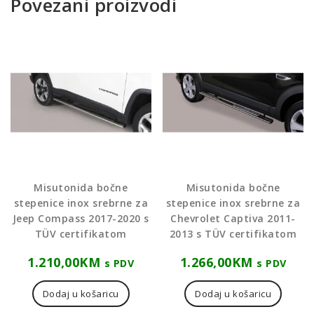
Povezani proizvodi
Misutonida bočne
Misutonida bočne
stepenice inox srebrne za
stepenice inox srebrne za
Jeep Compass 2017-2020 s
Chevrolet Captiva 2011-
TÜV certifikatom
2013 s TÜV certifikatom
1.210,00
KM
1.266,00
KM
s PDV
s PDV
Dodaj u košaricu
Dodaj u košaricu