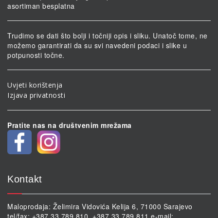
asortiman besplatna
Trudimo se dati što bolji i točniji opis i sliku. Unatoč tome, ne
možemo garantirati da su svi navedeni podaci i slike u
potpunosti točne.
Uvjeti korištenja
Izjava privatnosti
Pratite nas na društvenim mrežama
Kontakt
Maloprodaja: Želimira Vidovića Kelija 6, 71000 Sarajevo
tel/fax: +387 33 789 810, +387 33 789 811 e-mail: