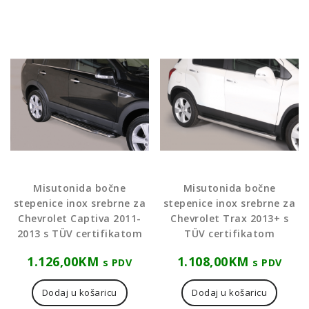
Misutonida bočne
Misutonida bočne
stepenice inox srebrne za
stepenice inox srebrne za
Chevrolet Captiva 2011-
Chevrolet Trax 2013+ s
2013 s TÜV certifikatom
TÜV certifikatom
1.126,00
KM
1.108,00
KM
s PDV
s PDV
Dodaj u košaricu
Dodaj u košaricu