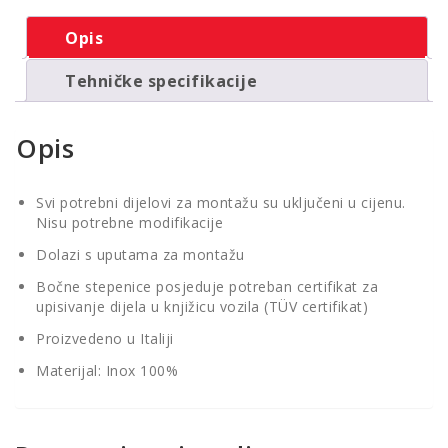
TÜV
certifikatom
Opis
količina
Tehničke specifikacije
Opis
Svi potrebni dijelovi za montažu su uključeni u cijenu.
Nisu potrebne modifikacije
Dolazi s uputama za montažu
Bočne stepenice posjeduje potreban certifikat za
upisivanje dijela u knjižicu vozila (TÜV certifikat)
Proizvedeno u Italiji
Materijal: Inox 100%