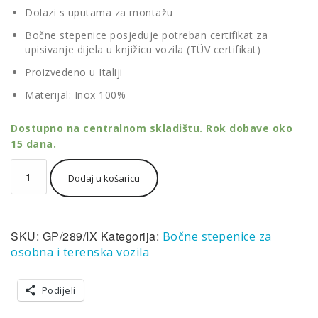
Dolazi s uputama za montažu
Bočne stepenice posjeduje potreban certifikat za
upisivanje dijela u knjižicu vozila (TÜV certifikat)
Proizvedeno u Italiji
Materijal: Inox 100%
Dostupno na centralnom skladištu. Rok dobave oko
15 dana.
Misutonida
Dodaj u košaricu
bočne
stepenice
inox
srebrne
SKU:
GP/289/IX
Kategorija:
Bočne stepenice za
za
Audi
osobna i terenska vozila
Q5
2008-
Podijeli
2015
s