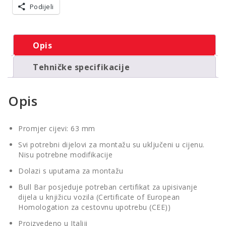
Podijeli
2008-
2015
s
EU
Opis
certifikatom
količina
Tehničke specifikacije
Opis
Promjer cijevi: 63 mm
Svi potrebni dijelovi za montažu su uključeni u cijenu.
Nisu potrebne modifikacije
Dolazi s uputama za montažu
Bull Bar posjeduje potreban certifikat za upisivanje
dijela u knjižicu vozila (Certificate of European
Homologation za cestovnu upotrebu (CEE))
Proizvedeno u Italiji