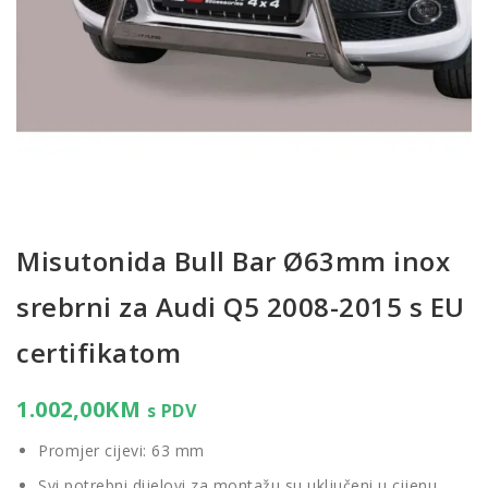
Misutonida Bull Bar Ø63mm inox
srebrni za Audi Q5 2008-2015 s EU
certifikatom
1.002,00
KM
s PDV
Promjer cijevi: 63 mm
Svi potrebni dijelovi za montažu su uključeni u cijenu.