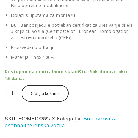
Nisu potrebne modifikacije
Dolazi s uputama za montažu
Bull Bar posjeduje potreban certifikat za upisivanje dijela
u knjižicu vozila (Certificate of European Homologation
za cestovnu upotrebu (CEE))
Proizvedeno u Italiji
Materijal: Inox 100%
Dostupno na centralnom skladištu. Rok dobave oko
15 dana.
Misutonida
Dodaj u košaricu
Bull
Bar
Ø63mm
inox
SKU:
EC/MED/289/IX
Kategorija:
Bull barovi za
srebrni
za
osobna i terenska vozila
Audi
Q5