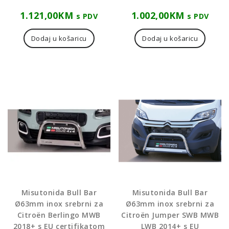
1.121,00
KM
1.002,00
KM
s PDV
s PDV
Dodaj u košaricu
Dodaj u košaricu
Misutonida Bull Bar
Misutonida Bull Bar
Ø63mm inox srebrni za
Ø63mm inox srebrni za
Citroën Berlingo MWB
Citroën Jumper SWB MWB
2018+ s EU certifikatom
LWB 2014+ s EU