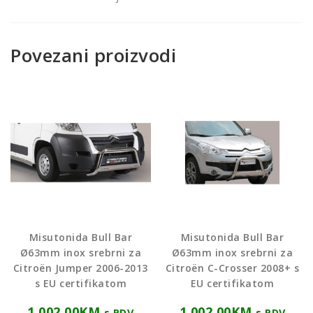
Povezani proizvodi
Misutonida Bull Bar
Misutonida Bull Bar
Ø63mm inox srebrni za
Ø63mm inox srebrni za
Citroën Jumper 2006-2013
Citroën C-Crosser 2008+ s
s EU certifikatom
EU certifikatom
1.002,00
KM
1.002,00
KM
s PDV
s PDV