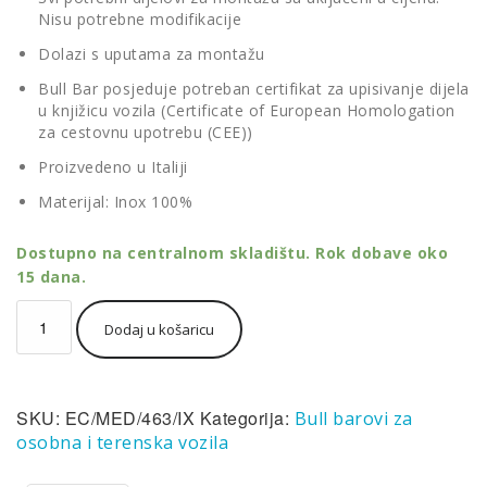
Nisu potrebne modifikacije
Dolazi s uputama za montažu
Bull Bar posjeduje potreban certifikat za upisivanje dijela
u knjižicu vozila (Certificate of European Homologation
za cestovnu upotrebu (CEE))
Proizvedeno u Italiji
Materijal: Inox 100%
Dostupno na centralnom skladištu. Rok dobave oko
15 dana.
Misutonida
Dodaj u košaricu
Bull
Bar
Ø63mm
inox
SKU:
EC/MED/463/IX
Kategorija:
Bull barovi za
srebrni
za
osobna i terenska vozila
Iveco
Daily