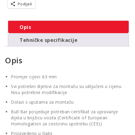
Podijeli
2019+
s
EU
certifikatom
Opis
količina
Tehničke specifikacije
Opis
Promjer cijevi: 63 mm
Svi potrebni dijelovi za montažu su uključeni u cijenu.
Nisu potrebne modifikacije
Dolazi s uputama za montažu
Bull Bar posjeduje potreban certifikat za upisivanje
dijela u knjižicu vozila (Certificate of European
Homologation za cestovnu upotrebu (CEE))
Proizvedeno u Italiji