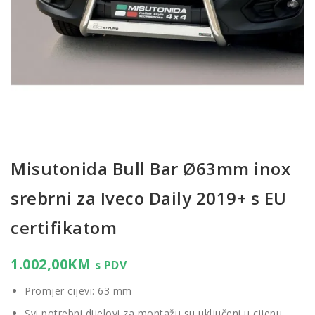
Misutonida Bull Bar Ø63mm inox
srebrni za Iveco Daily 2019+ s EU
certifikatom
1.002,00
KM
s PDV
Promjer cijevi: 63 mm
Svi potrebni dijelovi za montažu su uključeni u cijenu.