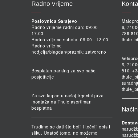
Radno vrijeme
Konta
Poslovnica Sarajevo
Malopro
Radno vrijeme radni dan: 09:00 -
6, 7100
17:00
789 810
Radno vrijeme subota: 09:00 - 13:00
thule_b
Radno vrijeme
nedjelja/blagdan/praznik: zatvoreno
Velepro
6, 7100
Besplatan parking za sve naše
810, +3
posjetitelje
thule_b
suradnj
thule_b
Za sve kupce u našoj trgovini prva
montaža na Thule asortiman
Način
besplatna
Dostav
Trudimo se dati što bolji i točniji opis i
narudž
sliku. Unatoč tome, ne možemo
narudž