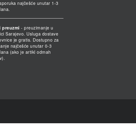
 Isporuka najčešće unutar 1-3
dana.
i preuzmi
- preuzimanje u
ici Sarajevo. Usluga dostave
ovnice je gratis. Dostupno za
anje najčešće unutar 0-3
dana (ako je artikl odmah
v).