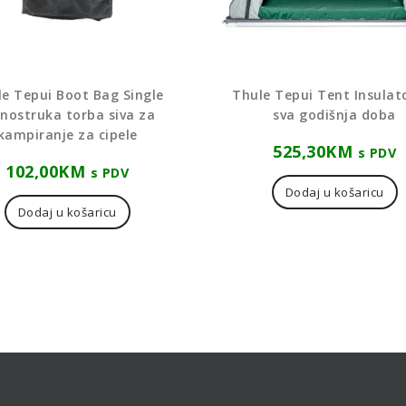
e Tepui Boot Bag Single
Thule Tepui Tent Insulat
dnostruka torba siva za
sva godišnja doba
kampiranje za cipele
525,30
KM
s PDV
102,00
KM
s PDV
Dodaj u košaricu
Dodaj u košaricu