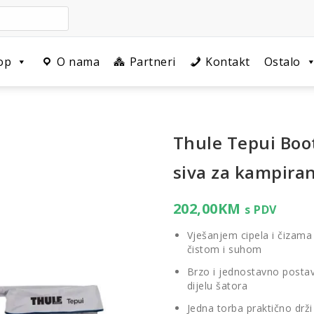
op
O nama
Partneri
Kontakt
Ostalo
Thule Tepui Boot
siva za kampiran
202,00
KM
s PDV
Vješanjem cipela i čizama
čistom i suhom
Brzo i jednostavno posta
dijelu šatora
Jedna torba praktično drži