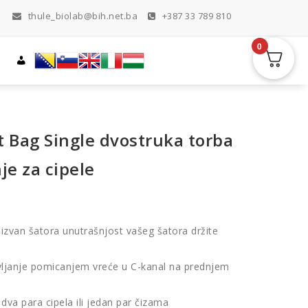
thule_biolab@bih.net.ba
+387 33 789 810
0
 Bag Single dvostruka torba
je za cipele
 izvan šatora unutrašnjost vašeg šatora držite
vljanje pomicanjem vreće u C-kanal na prednjem
 dva para cipela ili jedan par čizama