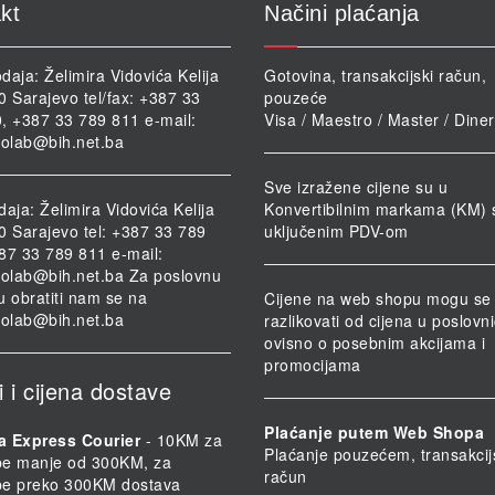
kt
Načini plaćanja
daja: Želimira Vidovića Kelija
Gotovina, transakcijski račun,
0 Sarajevo tel/fax: +387 33
pouzeće
, +387 33 789 811 e-mail:
Visa / Maestro / Master / Dine
iolab@bih.net.ba
Sve izražene cijene su u
daja: Želimira Vidovića Kelija
Konvertibilnim markama (KM) 
0 Sarajevo tel: +387 33 789
uključenim PDV-om
87 33 789 811 e-mail:
iolab@bih.net.ba
Za poslovnu
u obratiti nam se na
Cijene na web shopu mogu se
iolab@bih.net.ba
razlikovati od cijena u poslov
ovisno o posebnim akcijama i
promocijama
i i cijena dostave
Plaćanje putem Web Shopa
a Express Courier
- 10KM za
Plaćanje pouzećem, transakcij
be manje od 300KM, za
račun
be preko 300KM dostava