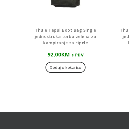
Thule Tepui Boot Bag Single
Thul
jednostruka torba zelena za
je
kampiranje za cipele
92,00
KM
s PDV
Dodaj u košaricu