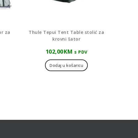
or za
Thule Tepui Tent Table stolić za
krovni šator
102,00
KM
s PDV
Dodaj u košaricu