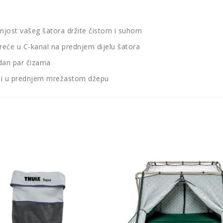
šnjost vašeg šatora držite čistom i suhom
eće u C-kanal na prednjem dijelu šatora
edan par čizama
ni u prednjem mrežastom džepu