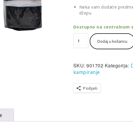
Neka vam dodatni predme
džepu
Dostupno na centralnom s
Thule
Dodaj u košaricu
Tepui
Boot
Bag
Single
SKU:
901702
Kategorija:
dvostruka
torba
kampiranje
siva
za
Podijeli
kampiranje
za
cipele
količina
e