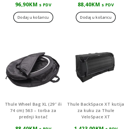
96,90
KM
88,40
KM
s PDV
s PDV
Dodaj u košaricu
Dodaj u košaricu
Thule Wheel Bag XL (29″ ili
Thule BackSpace XT kutija
74 cm) 563 – torba za
za kuku za Thule
prednji kotač
VeloSpace XT
88,40
KM
1.423,00
KM
s PDV
s PDV