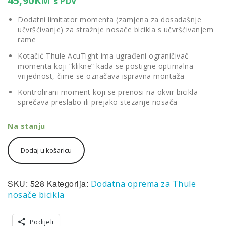
45,90
KM
s PDV
Dodatni limitator momenta (zamjena za dosadašnje
učvršćivanje) za stražnje nosače bicikla s učvršćivanjem
rame
Kotačić Thule AcuTight ima ugrađeni ograničivač
momenta koji “klikne” kada se postigne optimalna
vrijednost, čime se označava ispravna montaža
Kontrolirani moment koji se prenosi na okvir bicikla
sprečava preslabo ili prejako stezanje nosača
Na stanju
Thule
Dodaj u košaricu
AcuTight
Knob
528
-
SKU:
528
Kategorija:
Dodatna oprema za Thule
limitator
nosače bicikla
momenta
količina
Podijeli