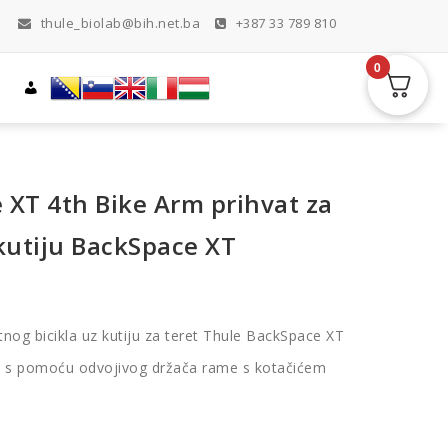
thule_biolab@bih.net.ba
+387 33 789 810
0
 XT 4th Bike Arm prihvat za
 kutiju BackSpace XT
og bicikla uz kutiju za teret Thule BackSpace XT
la s pomoću odvojivog držača rame s kotačićem