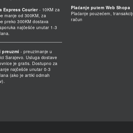
Plaćanje putem Web Shopa
a Express Courier
- 10KM za
Plaćanje pouzećem, transakcij
be manje od 300KM, za
račun
be preko 300KM dostava
 Isporuka najčešće unutar 1-3
dana.
i preuzmi
- preuzimanje u
ici Sarajevo. Usluga dostave
ovnice je gratis. Dostupno za
anje najčešće unutar 0-3
dana (ako je artikl odmah
v).