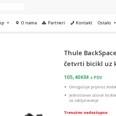
op
O nama
Partneri
Kontakt
Ostalo
Thule BackSpace
četvrti bicikl uz
105,40
KM
s PDV
Omogućuje prijevoz dodatn
Jednostavan utovar bicik
za zaključavanje
Trenutno nedostupno