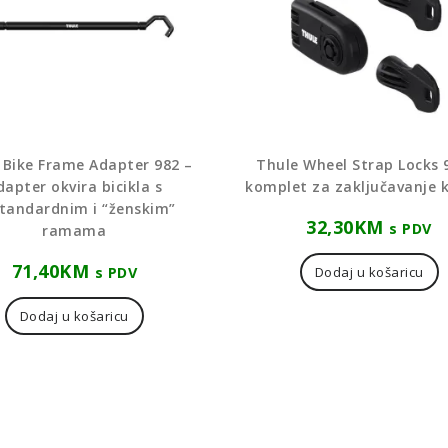
 Bike Frame Adapter 982 –
Thule Wheel Strap Locks 
dapter okvira bicikla s
komplet za zaključavanje 
tandardnim i “ženskim”
32,30
KM
s PDV
ramama
71,40
KM
s PDV
Dodaj u košaricu
Dodaj u košaricu