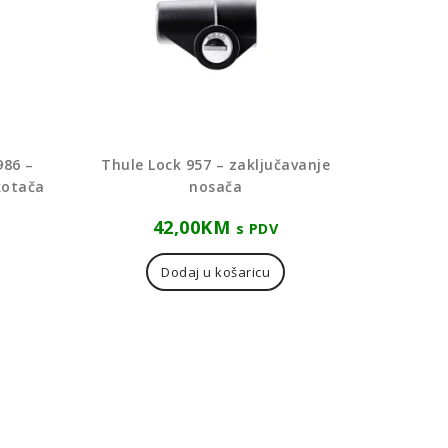
986 –
Thule Lock 957 – zaključavanje
kotača
nosača
42,00
KM
s PDV
Dodaj u košaricu