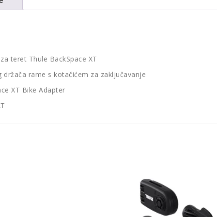
 za teret Thule BackSpace XT
g držača rame s kotačićem za zaključavanje
ace XT Bike Adapter
XT