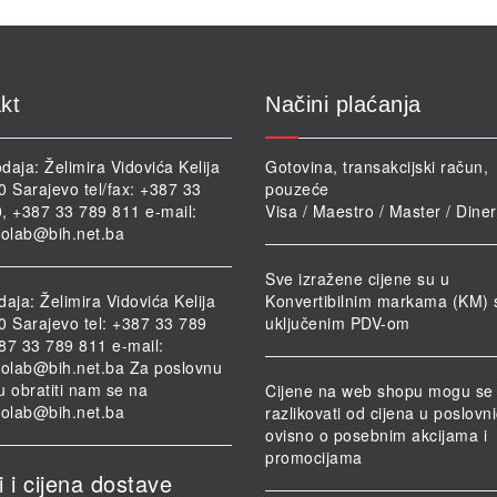
kt
Načini plaćanja
daja: Želimira Vidovića Kelija
Gotovina, transakcijski račun,
0 Sarajevo tel/fax: +387 33
pouzeće
, +387 33 789 811 e-mail:
Visa / Maestro / Master / Dine
iolab@bih.net.ba
Sve izražene cijene su u
daja: Želimira Vidovića Kelija
Konvertibilnim markama (KM) 
0 Sarajevo tel: +387 33 789
uključenim PDV-om
87 33 789 811 e-mail:
iolab@bih.net.ba
Za poslovnu
u obratiti nam se na
Cijene na web shopu mogu se
iolab@bih.net.ba
razlikovati od cijena u poslov
ovisno o posebnim akcijama i
promocijama
i i cijena dostave