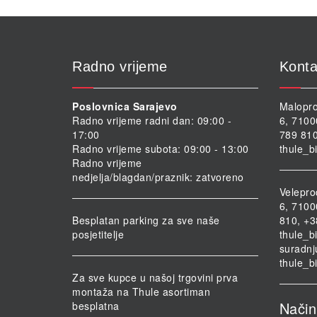
Radno vrijeme
Konta
Poslovnica Sarajevo
Malopro
Radno vrijeme radni dan: 09:00 -
6, 7100
17:00
789 810
Radno vrijeme subota: 09:00 - 13:00
thule_b
Radno vrijeme
nedjelja/blagdan/praznik: zatvoreno
Velepro
6, 7100
Besplatan parking za sve naše
810, +3
posjetitelje
thule_b
suradnj
thule_b
Za sve kupce u našoj trgovini prva
montaža na Thule asortiman
Način
besplatna