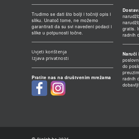
Dostav
Trudimo se dati što bolji i točniji opis i
narudž
sliku. Unatoč tome, ne možemo
narudž
garantirati da su svi navedeni podaci i
gratis.
slike u potpunosti točne.
radnih 
Uvjeti korištenja
Naruči 
Izjava privatnosti
poslovn
do posl
preuzim
Pratite nas na društvenim mrežama
radnih 
dobavlji