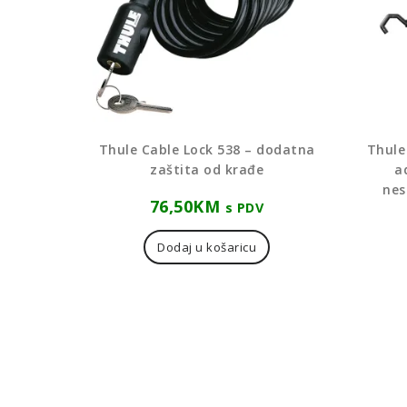
Thule Cable Lock 538 – dodatna
Thule
zaštita od krađe
a
nes
76,50
KM
s PDV
Dodaj u košaricu