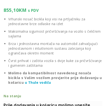
855,10
KM
s PDV
Vrhunski nosač bicikla koji visi na prtljažniku za
jednostavne brze odlaske na izlet
Maksimalna sigurnost pričvršćivanja na vozilo s čeličnim
sajlama
Brza i jednostavna montaža na automobil zahvaljujući
jednostavnom i intuitivnom sustavu zatezanja koji
ograničava okretni moment
Čvrst prihvat i zaštita vozila s dvije kuke za pričvršćivanje
i gumenim zaštitama
Molimo da kompatibilnost navedenog nosača
bicikla s Vašim vozilom provjerite prije dodavanju u
košaricu
u Thule vodiču
Na stanju
Prije dodavanja u košaricu molimo unesite