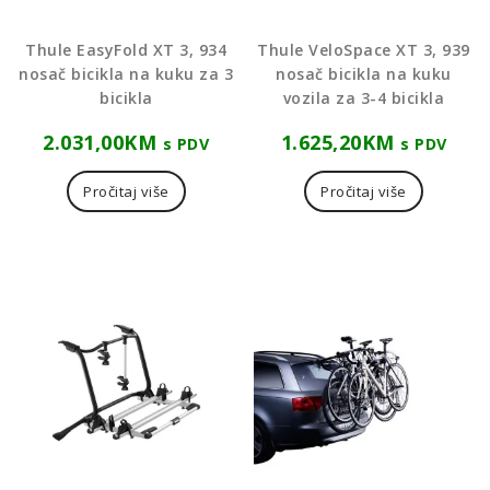
Thule EasyFold XT 3, 934
Thule VeloSpace XT 3, 939
nosač bicikla na kuku za 3
nosač bicikla na kuku
bicikla
vozila za 3-4 bicikla
2.031,00
KM
1.625,20
KM
s PDV
s PDV
Pročitaj više
Pročitaj više