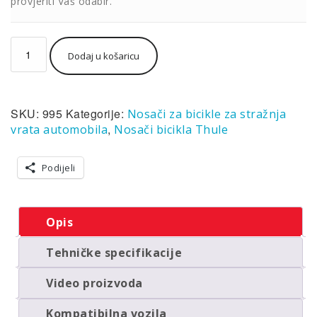
provjeriti Vaš odabir.
Thule
Dodaj u košaricu
OutWay
Hanging
3
nosač
SKU:
995
Kategorije:
Nosači za bicikle za stražnja
bicikla
za
,
vrata automobila
Nosači bicikla Thule
stražnja
vrata
Podijeli
automobila
za
3
bicikla
Opis
količina
Tehničke specifikacije
Video proizvoda
Kompatibilna vozila