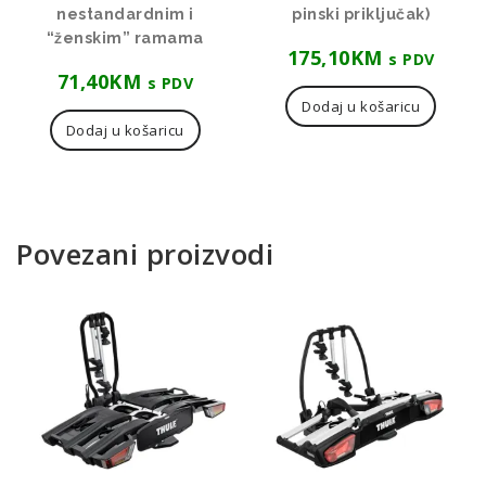
nestandardnim i
pinski priključak)
“ženskim” ramama
175,10
KM
s PDV
71,40
KM
s PDV
Dodaj u košaricu
Dodaj u košaricu
Povezani proizvodi