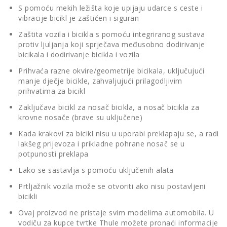
S pomoću mekih ležišta koje upijaju udarce s ceste i
vibracije bicikl je zaštićen i siguran
Zaštita vozila i bicikla s pomoću integriranog sustava
protiv ljuljanja koji sprječava međusobno dodirivanje
bicikala i dodirivanje bicikla i vozila
Prihvaća razne okvire/geometrije bicikala, uključujući
manje dječje bicikle, zahvaljujući prilagodljivim
prihvatima za bicikl
Zaključava bicikl za nosač bicikla, a nosač bicikla za
krovne nosače (brave su uključene)
Kada krakovi za bicikl nisu u uporabi preklapaju se, a radi
lakšeg prijevoza i prikladne pohrane nosač se u
potpunosti preklapa
Lako se sastavlja s pomoću uključenih alata
Prtljažnik vozila može se otvoriti ako nisu postavljeni
bicikli
Ovaj proizvod ne pristaje svim modelima automobila. U
vodiču za kupce tvrtke Thule možete pronaći informacije