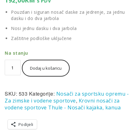
192,00
KM
s PDV
Pouzdan i siguran nosač daske za jedrenje, za jednu
dasku i do dva jarbola
Nosi jednu dasku i dva jarbola
Zaštitne podloške uključene
Na stanju
Thule
Dodaj u košaricu
Sailboard
Rack
533
nosač
SKU:
533
Kategorije:
Nosači za sportsku opremu -
daske
za
,
Za zimske i vodene sportove
Krovni nosači za
jedrenje
vodene sportove Thule - Nosači kajaka, kanua
količina
Podijeli