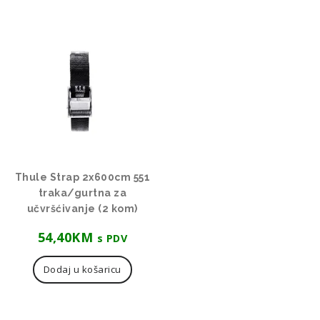
Thule Strap 2x600cm 551
traka/gurtna za
učvršćivanje (2 kom)
54,40
KM
s PDV
Dodaj u košaricu