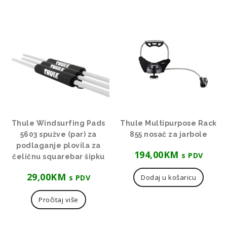
Thule Windsurfing Pads
Thule Multipurpose Rack
5603 spužve (par) za
855 nosač za jarbole
podlaganje plovila za
194,00
KM
s PDV
čeličnu squarebar šipku
29,00
KM
s PDV
Dodaj u košaricu
Pročitaj više