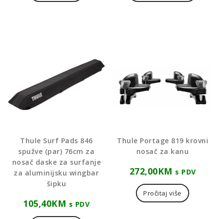
Thule Surf Pads 846
Thule Portage 819 krovni
spužve (par) 76cm za
nosač za kanu
nosač daske za surfanje
272,00
KM
s PDV
za aluminijsku wingbar
šipku
Pročitaj više
105,40
KM
s PDV