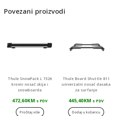
Povezani proizvodi
Thule SnowPack L 7326
Thule Board Shuttle 811
krovni nosač skija i
univerzalni nosač dasaka
snowboarda
za surfanje
472,60
KM
445,40
KM
s PDV
s PDV
Pročitaj više
Dodaj u košaricu