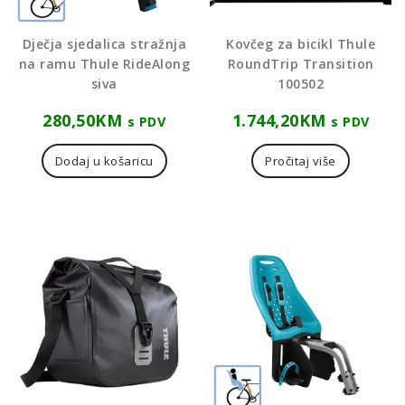
Dječja sjedalica stražnja
Kovčeg za bicikl Thule
na ramu Thule RideAlong
RoundTrip Transition
siva
100502
280,50
KM
1.744,20
KM
s PDV
s PDV
Dodaj u košaricu
Pročitaj više