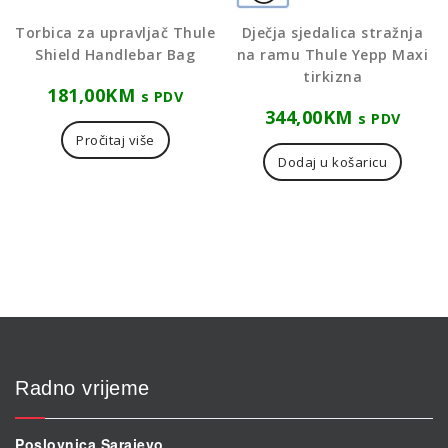
Torbica za upravljač Thule
Dječja sjedalica stražnja
Shield Handlebar Bag
na ramu Thule Yepp Maxi
tirkizna
181,00
KM
s PDV
344,00
KM
s PDV
Pročitaj više
Dodaj u košaricu
Radno vrijeme
Poslovnica Sarajevo