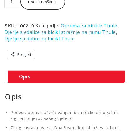
Dodaj u košaricu
sjedalica
stražnja
na
ramu
SKU:
100210
Kategorije:
,
Oprema za bicikle Thule
bicikla
Thule
,
Dječje sjedalice za bicikl stražnje na ramu Thule
RideAlong
Dječje sjedalice za bicikl Thule
Lite
2
Podijeli
-
siva
količina
Opis
Opis
Podesiv pojas s učvršćivanjem u tri točke omogućuje
siguran prijevoz vašeg djeteta
Zbog sustava ovjesa DualBeam, koji ublažava udarce,