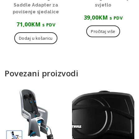
Saddle Adapter za
svjetlo
povišenje sjedalice
39,00
KM
s PDV
71,00
KM
s PDV
Pročitaj više
Dodaj u košaricu
Povezani proizvodi