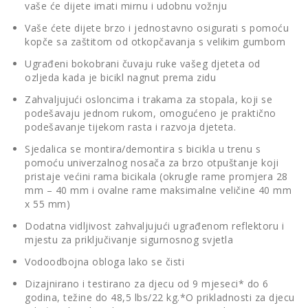
vaše će dijete imati mirnu i udobnu vožnju
Vaše ćete dijete brzo i jednostavno osigurati s pomoću
kopče sa zaštitom od otkopčavanja s velikim gumbom
Ugrađeni bokobrani čuvaju ruke vašeg djeteta od
ozljeda kada je bicikl nagnut prema zidu
Zahvaljujući osloncima i trakama za stopala, koji se
podešavaju jednom rukom, omogućeno je praktično
podešavanje tijekom rasta i razvoja djeteta.
Sjedalica se montira/demontira s bicikla u trenu s
pomoću univerzalnog nosača za brzo otpuštanje koji
pristaje većini rama bicikala (okrugle rame promjera 28
mm – 40 mm i ovalne rame maksimalne veličine 40 mm
x 55 mm)
Dodatna vidljivost zahvaljujući ugrađenom reflektoru i
mjestu za priključivanje sigurnosnog svjetla
Vodoodbojna obloga lako se čisti
Dizajnirano i testirano za djecu od 9 mjeseci* do 6
godina, težine do 48,5 lbs/22 kg.*O prikladnosti za djecu