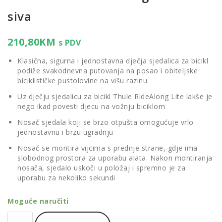
siva
210,80
KM
s PDV
Klasična, sigurna i jednostavna dječja sjedalica za bicikl
podiže svakodnevna putovanja na posao i obiteljske
biciklističke pustolovine na višu razinu
Uz dječju sjedalicu za bicikl Thule RideAlong Lite lakše je
nego ikad povesti djecu na vožnju biciklom
Nosač sjedala koji se brzo otpušta omogućuje vrlo
jednostavnu i brzu ugradnju
Nosač se montira vijcima s prednje strane, gdje ima
slobodnog prostora za uporabu alata. Nakon montiranja
nosača, sjedalo uskoči u položaj i spremno je za
uporabu za nekoliko sekundi
Moguće naručiti
Dječja