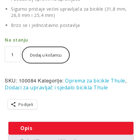
Sigurno pristaje većini upravljača za bicikle (31,8 mm,
26,0 mm i 25,4 mm)
Brzo se i jednostavno postavlja
Na stanju
Jednostruka
Dodaj u košaricu
baza
za
upravljač
bicikla
SKU:
100084
Kategorije:
,
Oprema za bicikle Thule
Thule
Single
Dodaci za upravljač i sjedalo bicikla Thule
Handlebar
Mount
Podijeli
količina
Opis