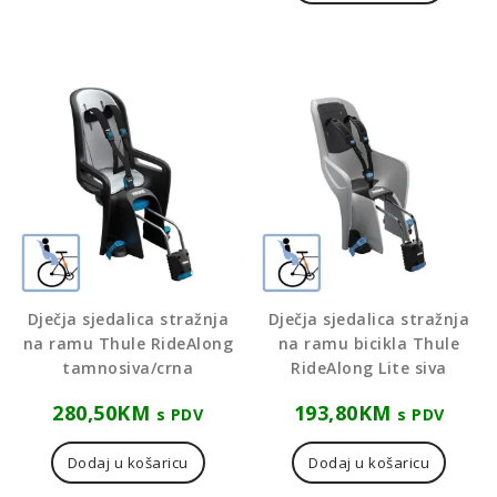
Dječja sjedalica stražnja
Dječja sjedalica stražnja
na ramu Thule RideAlong
na ramu bicikla Thule
tamnosiva/crna
RideAlong Lite siva
280,50
KM
193,80
KM
s PDV
s PDV
Dodaj u košaricu
Dodaj u košaricu