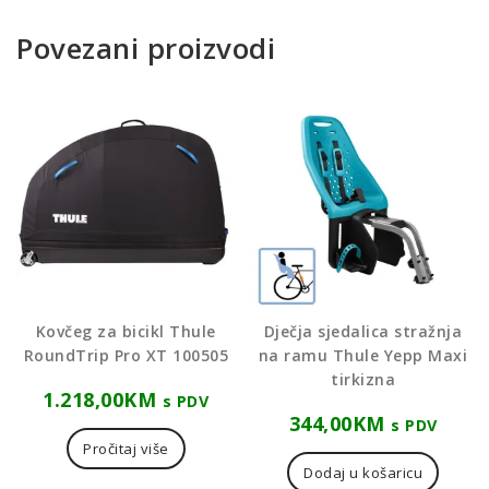
Povezani proizvodi
Kovčeg za bicikl Thule
Dječja sjedalica stražnja
RoundTrip Pro XT 100505
na ramu Thule Yepp Maxi
tirkizna
1.218,00
KM
s PDV
344,00
KM
s PDV
Pročitaj više
Dodaj u košaricu