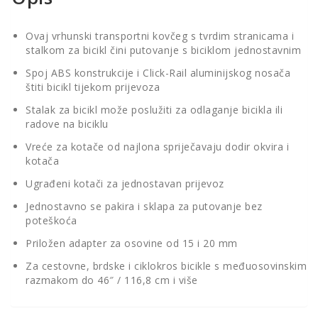
Ovaj vrhunski transportni kovčeg s tvrdim stranicama i
stalkom za bicikl čini putovanje s biciklom jednostavnim
Spoj ABS konstrukcije i Click-Rail aluminijskog nosača
štiti bicikl tijekom prijevoza
Stalak za bicikl može poslužiti za odlaganje bicikla ili
radove na biciklu
Vreće za kotače od najlona spriječavaju dodir okvira i
kotača
Ugrađeni kotači za jednostavan prijevoz
Jednostavno se pakira i sklapa za putovanje bez
poteškoća
Priložen adapter za osovine od 15 i 20 mm
Za cestovne, brdske i ciklokros bicikle s međuosovinskim
razmakom do 46″ / 116,8 cm i više