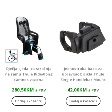
Dječja sjedalica stražnja
Jednostruka baza za
na ramu Thule RideAlong
upravljač bicikla Thule
tamnosiva/crna
Single Handlebar Mount
280,50
KM
42,00
KM
s PDV
s PDV
Dodaj u košaricu
Dodaj u košaricu