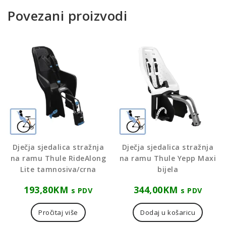
Povezani proizvodi
Dječja sjedalica stražnja
Dječja sjedalica stražnja
na ramu Thule RideAlong
na ramu Thule Yepp Maxi
Lite tamnosiva/crna
bijela
193,80
KM
344,00
KM
s PDV
s PDV
Pročitaj više
Dodaj u košaricu