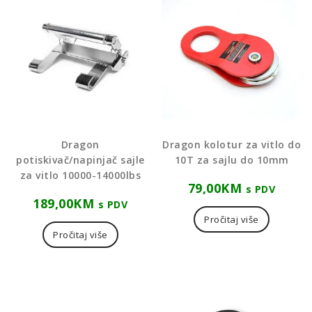
Dragon
Dragon kolotur za vitlo do
potiskivač/napinjač sajle
10T za sajlu do 10mm
za vitlo 10000-14000lbs
79,00
KM
s PDV
189,00
KM
s PDV
Pročitaj više
Pročitaj više