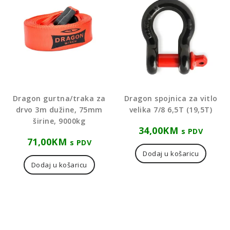
Dragon gurtna/traka za
Dragon spojnica za vitlo
drvo 3m dužine, 75mm
velika 7/8 6,5T (19,5T)
širine, 9000kg
34,00
KM
s PDV
71,00
KM
s PDV
Dodaj u košaricu
Dodaj u košaricu