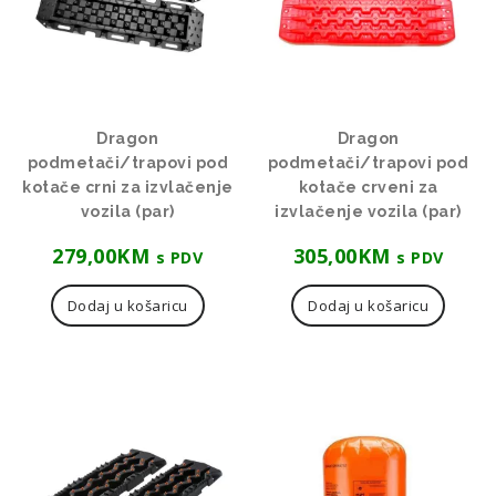
Dragon
Dragon
podmetači/trapovi pod
podmetači/trapovi pod
kotače crni za izvlačenje
kotače crveni za
vozila (par)
izvlačenje vozila (par)
279,00
KM
305,00
KM
s PDV
s PDV
Dodaj u košaricu
Dodaj u košaricu