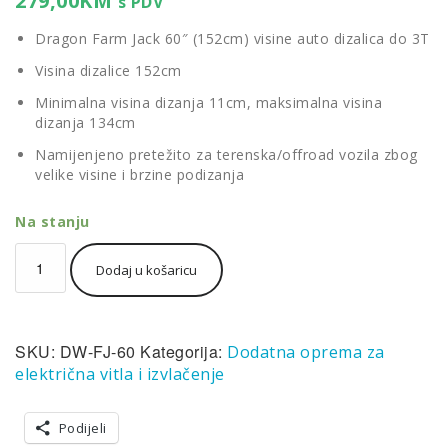
279,00
KM
s PDV
Dragon Farm Jack 60″ (152cm) visine auto dizalica do 3T
Visina dizalice 152cm
Minimalna visina dizanja 11cm, maksimalna visina
dizanja 134cm
Namijenjeno pretežito za terenska/offroad vozila zbog
velike visine i brzine podizanja
Na stanju
Dragon
Dodaj u košaricu
Farm
Jack
60"/152cm
auto
SKU:
DW-FJ-60
Kategorija:
Dodatna oprema za
dizalica
do
električna vitla i izvlačenje
3000kg/6600lb
količina
Podijeli