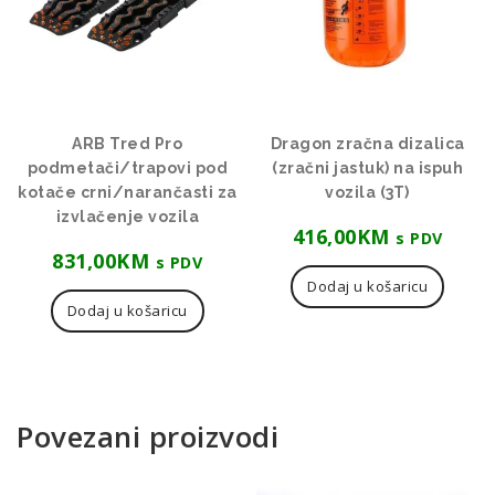
ARB Tred Pro
Dragon zračna dizalica
podmetači/trapovi pod
(zračni jastuk) na ispuh
kotače crni/narančasti za
vozila (3T)
izvlačenje vozila
416,00
KM
s PDV
831,00
KM
s PDV
Dodaj u košaricu
Dodaj u košaricu
Povezani proizvodi