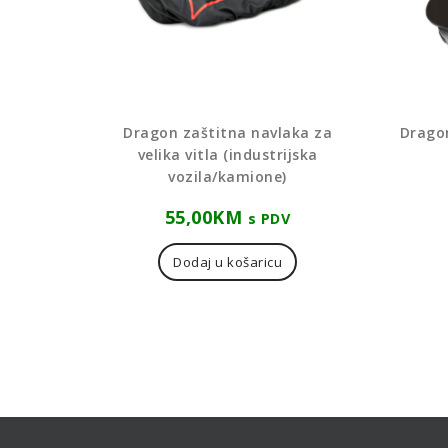
Dragon zaštitna navlaka za
Dragon
velika vitla (industrijska
vozila/kamione)
55,00
KM
s PDV
Dodaj u košaricu