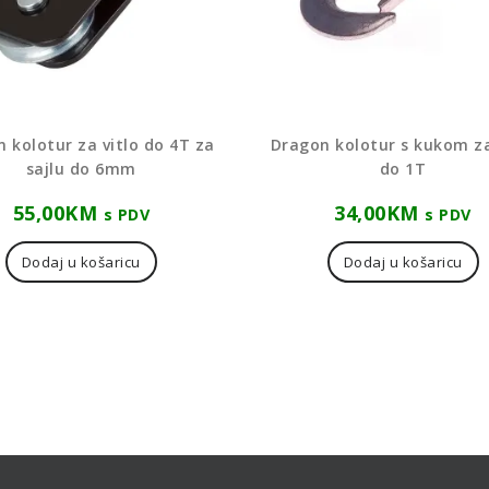
 kolotur za vitlo do 4T za
Dragon kolotur s kukom za
sajlu do 6mm
do 1T
55,00
KM
34,00
KM
s PDV
s PDV
Dodaj u košaricu
Dodaj u košaricu