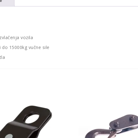
zvlačenja vozila
i do 15000kg vučne sile
tla