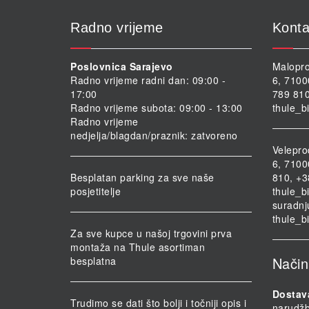
Radno vrijeme
Konta
Poslovnica Sarajevo
Malopro
Radno vrijeme radni dan: 09:00 -
6, 7100
17:00
789 810
Radno vrijeme subota: 09:00 - 13:00
thule_b
Radno vrijeme
nedjelja/blagdan/praznik: zatvoreno
Velepro
6, 7100
Besplatan parking za sve naše
810, +3
posjetitelje
thule_b
suradnj
thule_b
Za sve kupce u našoj trgovini prva
montaža na Thule asortiman
Način
besplatna
Dostav
Trudimo se dati što bolji i točniji opis i
narudž