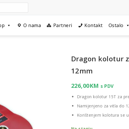
op
O nama
Partneri
Kontakt
Ostalo
Dragon kolotur z
12mm
226,00
KM
s PDV
Dragon kolotur 15T za prer
Namijenjeno za vitla do 1
Korištenjem kolotura se u
Na stanju