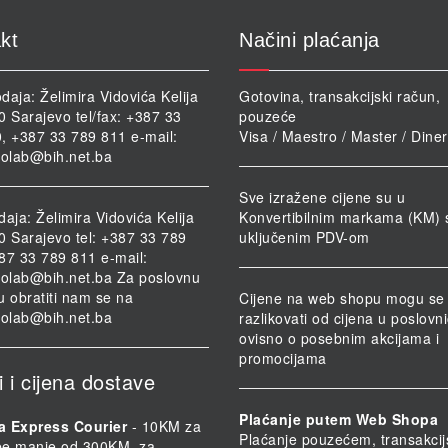
kt
Načini plaćanja
daja: Želimira Vidovića Kelija
Gotovina, transakcijski račun,
0 Sarajevo tel/fax: +387 33
pouzeće
, +387 33 789 811 e-mail:
Visa / Maestro / Master / Dine
iolab@bih.net.ba
Sve izražene cijene su u
daja: Želimira Vidovića Kelija
Konvertibilnim markama (KM) 
0 Sarajevo tel: +387 33 789
uključenim PDV-om
87 33 789 811 e-mail:
iolab@bih.net.ba
Za poslovnu
u obratiti nam se na
Cijene na web shopu mogu se
iolab@bih.net.ba
razlikovati od cijena u poslov
ovisno o posebnim akcijama i
promocijama
i i cijena dostave
Plaćanje putem Web Shopa
a Express Courier
- 10KM za
Plaćanje pouzećem, transakcij
be manje od 300KM, za