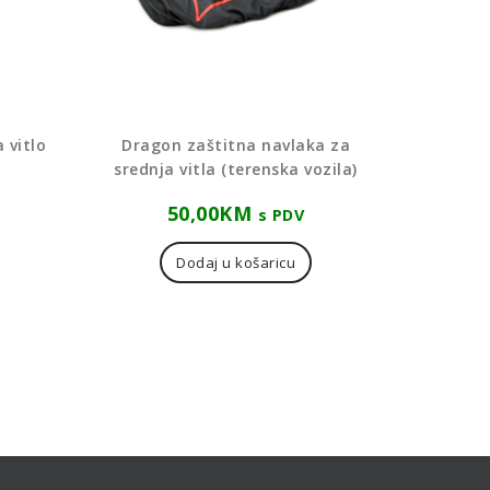
 vitlo
Dragon zaštitna navlaka za
srednja vitla (terenska vozila)
50,00
KM
s PDV
Dodaj u košaricu