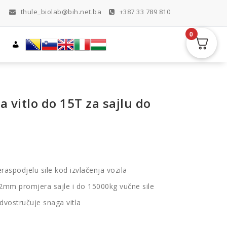
thule_biolab@bih.net.ba
+387 33 789 810
0
a vitlo do 15T za sajlu do
aspodjelu sile kod izvlačenja vozila
2mm promjera sajle i do 15000kg vučne sile
dvostručuje snaga vitla