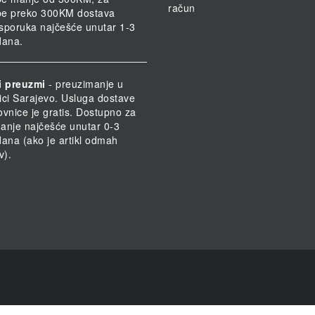
račun
be preko 300KM dostava
 Isporuka najčešće unutar 1-3
dana.
i preuzmi
- preuzimanje u
ici Sarajevo. Usluga dostave
ovnice je gratis. Dostupno za
anje najčešće unutar 0-3
dana (ako je artikl odmah
v).