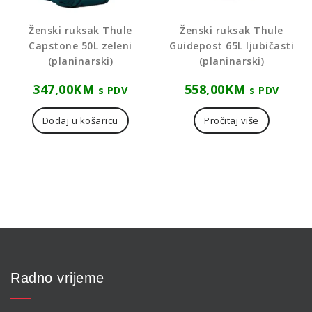
Ženski ruksak Thule
Ženski ruksak Thule
Capstone 50L zeleni
Guidepost 65L ljubičasti
(planinarski)
(planinarski)
347,00
KM
558,00
KM
s PDV
s PDV
Dodaj u košaricu
Pročitaj više
Radno vrijeme