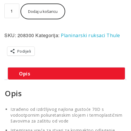
Thule
Dodaj u košaricu
zaštita
od
kiše
75
SKU:
208300
Kategorija:
Planinarski ruksaci Thule
-
95
L
Podijeli
-
plava
količina
Opis
Opis
Izrađeno od izdržljivog najlona gustoće 70D s
vodootpornim poliuretanskim slojem i termoplastičnim
šavovima za zaštitu od vode
Integrirana vreća za stvari za kompaktno odlaganje