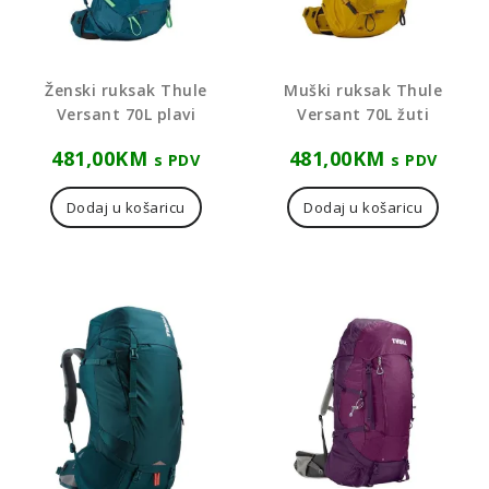
Ženski ruksak Thule
Muški ruksak Thule
Versant 70L plavi
Versant 70L žuti
481,00
KM
481,00
KM
s PDV
s PDV
Dodaj u košaricu
Dodaj u košaricu