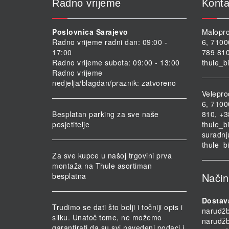
Radno vrijeme
Konta
Poslovnica Sarajevo
Malopro
Radno vrijeme radni dan: 09:00 -
6, 7100
17:00
789 810
Radno vrijeme subota: 09:00 - 13:00
thule_b
Radno vrijeme
nedjelja/blagdan/praznik: zatvoreno
Velepro
6, 7100
Besplatan parking za sve naše
810, +3
posjetitelje
thule_b
suradnj
thule_b
Za sve kupce u našoj trgovini prva
montaža na Thule asortiman
Način
besplatna
Dostav
Trudimo se dati što bolji i točniji opis i
narudž
sliku. Unatoč tome, ne možemo
narudž
garantirati da su svi navedeni podaci i