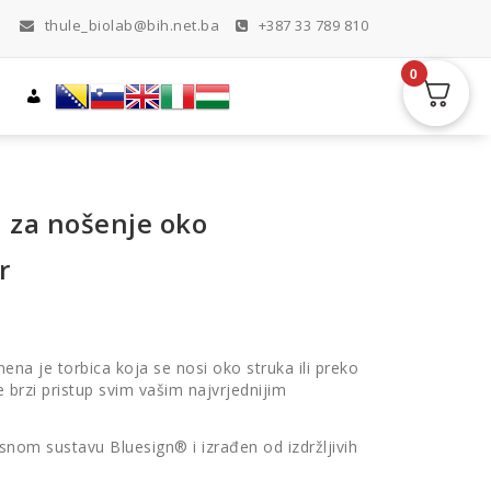
thule_biolab@bih.net.ba
+387 33 789 810
0
a za nošenje oko
r
na je torbica koja se nosi oko struka ili preko
 brzi pristup svim vašim najvrjednijim
snom sustavu Bluesign® i izrađen od izdržljivih