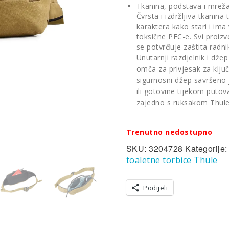
Tkanina, podstava i mreža 
Čvrsta i izdržljiva tkanin
karaktera kako stari i im
toksične PFC-e. Svi proizv
se potvrđuje zaštita radni
Unutarnji razdjelnik i dž
omča za privjesak za ključ
sigurnosni džep savršeno 
ili gotovine tijekom putov
zajedno s ruksakom Thule
Trenutno nedostupno
SKU:
3204728
Kategorije
toaletne torbice Thule
Podijeli