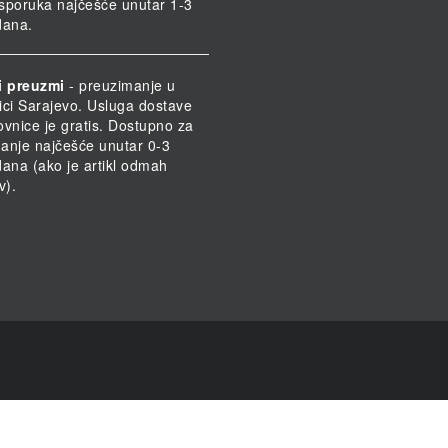
 Isporuka najčešće unutar 1-3
dana.
i preuzmi
- preuzimanje u
ici Sarajevo. Usluga dostave
ovnice je gratis. Dostupno za
anje najčešće unutar 0-3
dana (ako je artikl odmah
v).