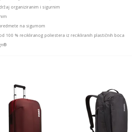
držaj organiziranim i sigurnim
anim
 predmete na sigurnom
d 100 % recikliranog poliestera iz recikliranih plastičnih boca
ign®