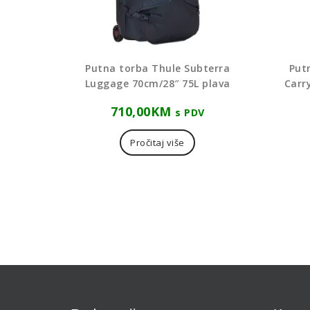
Putna torba Thule Subterra
Put
Luggage 70cm/28″ 75L plava
Carr
710,00
KM
s PDV
Pročitaj više