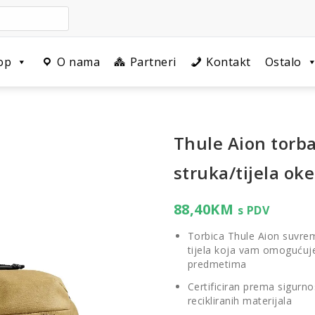
op
O nama
Partneri
Kontakt
Ostalo
Thule Aion torb
struka/tijela oke
88,40
KM
s PDV
Torbica Thule Aion suvreme
tijela koja vam omogućuje
predmetima
Certificiran prema sigurno
recikliranih materijala