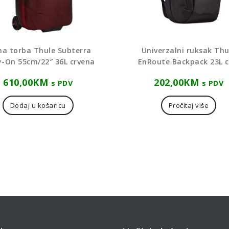
na torba Thule Subterra
Univerzalni ruksak Thu
y-On 55cm/22″ 36L crvena
EnRoute Backpack 23L c
610,00
KM
202,00
KM
s PDV
s PDV
Dodaj u košaricu
Pročitaj više