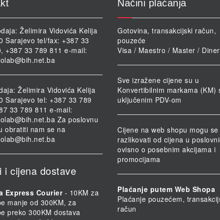
kt
Načini plaćanja
daja: Želimira Vidovića Kelija
Gotovina, transakcijski račun,
0 Sarajevo tel/fax: +387 33
pouzeće
, +387 33 789 811 e-mail:
Visa / Maestro / Master / Dine
iolab@bih.net.ba
Sve izražene cijene su u
daja: Želimira Vidovića Kelija
Konvertibilnim markama (KM) 
0 Sarajevo tel: +387 33 789
uključenim PDV-om
87 33 789 811 e-mail:
iolab@bih.net.ba
Za poslovnu
u obratiti nam se na
Cijene na web shopu mogu se
iolab@bih.net.ba
razlikovati od cijena u poslov
ovisno o posebnim akcijama i
promocijama
i i cijena dostave
Plaćanje putem Web Shopa
a Express Courier
- 10KM za
Plaćanje pouzećem, transakcij
be manje od 300KM, za
račun
be preko 300KM dostava