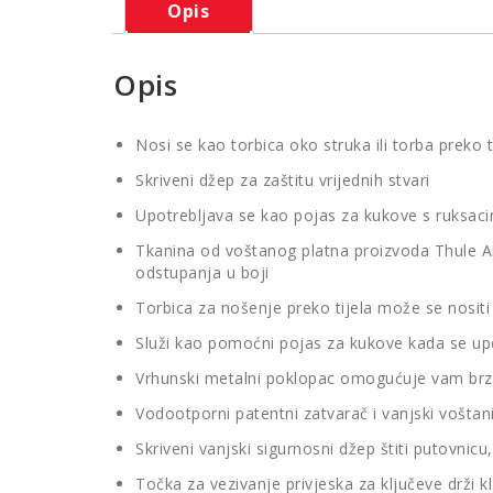
Opis
Opis
Nosi se kao torbica oko struka ili torba preko t
Skriveni džep za zaštitu vrijednih stvari
Upotrebljava se kao pojas za kukove s ruksac
Tkanina od voštanog platna proizvoda Thule Aio
odstupanja u boji
Torbica za nošenje preko tijela može se nositi
Služi kao pomoćni pojas za kukove kada se up
Vrhunski metalni poklopac omogućuje vam brz
Vodootporni patentni zatvarač i vanjski voštan
Skriveni vanjski sigurnosni džep štiti putovnic
Točka za vezivanje privjeska za ključeve drži 