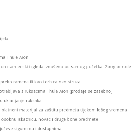
ijela
ima Thule Aion
n namjenski izgleda iznošeno od samog početka. Zbog prirode tkan
 preko ramena ili kao torbica oko struka
otrebljava s ruksacima Thule Aion (prodaje se zasebno)
o uklanjanje ruksaka
i platneni materijal za zaštitu predmeta tijekom lošeg vremena
u, osobnu iskaznicu, novac i druge bitne predmete
ključeve sigurnima i dostupnima