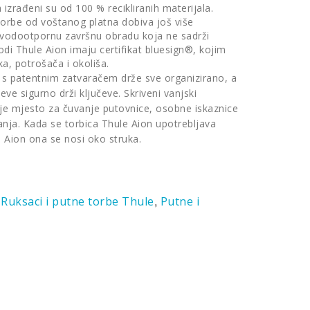
izrađeni su od 100 % recikliranih materijala.
a torbe od voštanog platna dobiva još više
a vodootpornu završnu obradu koja ne sadrži
odi Thule Aion imaju certifikat bluesign®, kojim
ka, potrošača i okoliša.
ep s patentnim zatvaračem drže sve organizirano, a
eve sigurno drži ključeve. Skriveni vanjski
je mjesto za čuvanje putovnice, osobne iskaznice
anja. Kada se torbica Thule Aion upotrebljava
 Aion ona se nosi oko struka.
:
,
Ruksaci i putne torbe Thule
Putne i