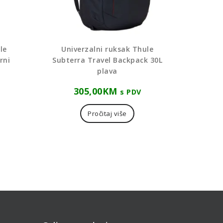
le
Univerzalni ruksak Thule
rni
Subterra Travel Backpack 30L
plava
305,00
KM
s PDV
Pročitaj više