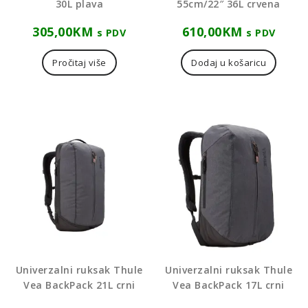
30L plava
55cm/22″ 36L crvena
305,00
KM
610,00
KM
s PDV
s PDV
Pročitaj više
Dodaj u košaricu
Univerzalni ruksak Thule
Univerzalni ruksak Thule
Vea BackPack 21L crni
Vea BackPack 17L crni