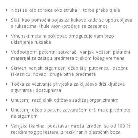
Nosi se kao torbica oko struka ili torba preko tijela
Služi kao pomoćni pojas za kukove kada se upotrebljava
s ruksacima Thule Aion (prodaje se zasebno)
Vrhunski metalni poklopac omogućuje vam brzo
uklanjanje ruksaka
Vodootporni patentni zatvarač i vanjski voštani platneni
materijal za zaštitu predmeta tijekom lošeg vremena
Skriveni vanjski sigurnosni džep štiti putovnicu, osobnu
iskaznicu, novac i druge bitne predmete
Točka za vezivanje privjeska za ključeve drži ključeve
sigurnima i dostupnima
Unutarnji razdjelnik održava sadržaj organiziranim
Unutarnji džep s patent zatvaračem drži male predmete
na sigurnom
Vanjska tkanina, podstava i mreža izrađeni su od 100 %
recikliranog poliestera iz recikliranih plastičnih boca