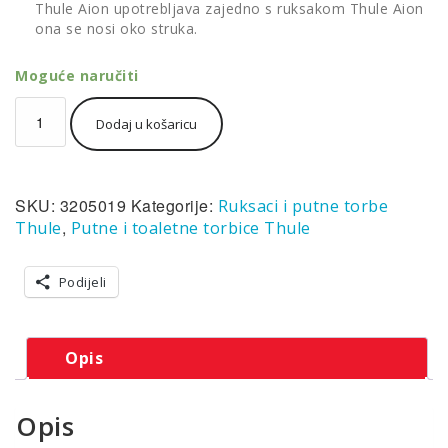
Thule Aion upotrebljava zajedno s ruksakom Thule Aion
ona se nosi oko struka.
Moguće naručiti
Thule
Dodaj u košaricu
Aion
torba
za
nošenje
SKU:
3205019
Kategorije:
Ruksaci i putne torbe
oko
struka/tijela
,
Thule
Putne i toaletne torbice Thule
plava
količina
Podijeli
Opis
Opis