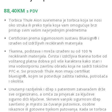
88,40
KM
s PDV
Torbica Thule Aion suvremena je torbica koja se nosi
oko struka ili preko tijela koja vam omogućuje brzi
pristup svim vašim najvrjednijim predmetima
Certificiran prema sigurnosnom sustavu Bluesign® i
izrađen od izdržljivih recikliranih materijala
Tkanina, podstava i mreža izrađeni su od 100 %
recikliranih materijala. Čvrsta i izdržljiva tkanina torbe od
voštanog platna dobiva još više karaktera kako stari i
ima vodootpornu završnu obradu koja ne sadrži toksične
PFC-e. Svi proizvodi Thule Aion imaju certifikat
bluesign®, kojim se potvrđuje zaštita radnika, potrošača
i okoliša.
Unutarnji razdjelnik i džep s patentnim zatvaračem drže
sve organizirano, a omča za privjesak za ključeve
sigurno drži ključeve. Skriveni vanjski sigurnosni džep
savršeno je mjesto za čuvanje putovnice, osobne
iskaznice ili gotovine tijekom putovanja. Kada se torbica