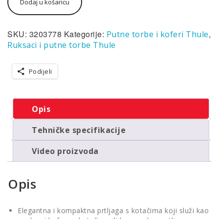
Dodaj u košaricu
Spira
Compact
Carry
On
SKU:
3203778
Kategorije:
,
Putne torbe i koferi Thule
Spinner
Ruksaci i putne torbe Thule
3
putna
torba
Podijeli
na
kotačićima
46cm/18"
Opis
27L
crna
Tehničke specifikacije
količina
Video proizvoda
Opis
Elegantna i kompaktna prtljaga s kotačima koji služi kao