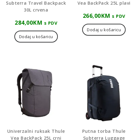
Subterra Travel Backpack
Vea BackPack 25L plavi
30L crvena
266,00
KM
s PDV
284,00
KM
s PDV
Dodaj u košaricu
Dodaj u košaricu
Univerzalni ruksak Thule
Putna torba Thule
Vea BackPack 25L crni
Subterra Luggage