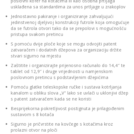
poslovni kofer na kotačima ili kao osobna prtljaga
usklađena sa standardima za unos prtljage u zrakoplov
Jednostavno pakiranje i organiziranje zahvaljujući
jedinstvenoj djeljivoj konstrukciji futrole koja omogućuje
da se futrola otvori tako da se prepolovi s mogućnošću
pristupa svakom pretincu
S pomoću dvije ploče koje se mogu odvojiti patent
zatvaračem i dodatnih džepova za organizaciju držite
stvari sigurno na mjestu
Zaštitite i organizirajte prijenosno računalo do 14,4″ te
tablet od 12,9″ i druge vrijednosti u namjenskom
poslovnom pretincu s podstavljenim džepićima
Pomoću glatke teleskopske ručke i sustava kotrljanja
kanalom u obliku slova „V” lako se uvlači u uklonjivi džep
s patent zatvaračem kada se ne koristi
Besprijekorna pokretljivost postignuta je prilagođenim
sustavom s 8 kotača
Sigurno je pričvrstite na kovčege s kotačima kroz
prolazni otvor na ploči