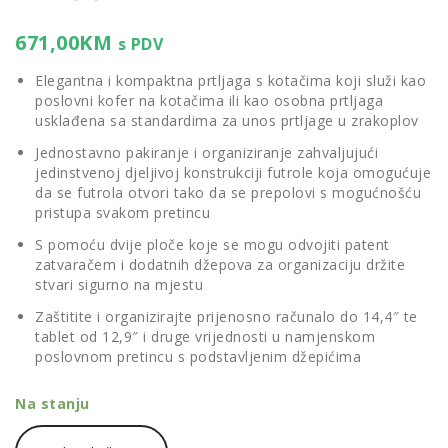
671,00
KM
s PDV
Elegantna i kompaktna prtljaga s kotačima koji služi kao
poslovni kofer na kotačima ili kao osobna prtljaga
usklađena sa standardima za unos prtljage u zrakoplov
Jednostavno pakiranje i organiziranje zahvaljujući
jedinstvenoj djeljivoj konstrukciji futrole koja omogućuje
da se futrola otvori tako da se prepolovi s mogućnošću
pristupa svakom pretincu
S pomoću dvije ploče koje se mogu odvojiti patent
zatvaračem i dodatnih džepova za organizaciju držite
stvari sigurno na mjestu
Zaštitite i organizirajte prijenosno računalo do 14,4″ te
tablet od 12,9″ i druge vrijednosti u namjenskom
poslovnom pretincu s podstavljenim džepićima
Na stanju
Thule