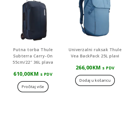
Putna torba Thule
Univerzalni ruksak Thule
Subterra Carry-On
Vea BackPack 25L plavi
55cm/22″ 36L plava
266,00
KM
s PDV
610,00
KM
s PDV
Dodaj u košaricu
Pročitaj više