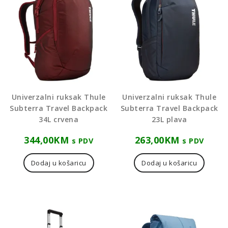
Univerzalni ruksak Thule
Univerzalni ruksak Thule
Subterra Travel Backpack
Subterra Travel Backpack
34L crvena
23L plava
344,00
KM
263,00
KM
s PDV
s PDV
Dodaj u košaricu
Dodaj u košaricu