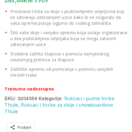
263,00
KM
s PDV
Prostrana torba za skije s podstavljenim odjeljcima koji
se zatvaraju zatezanjem uzice kako bi se osiguralo da
vaša oprema putuje sigurno do svakog odredišta
Štiti vaše skije i vanjsku opremu koja ostaje organizirana
u dva podstavljena odjeljaka koja se mogu zatvoriti
zatezanjem uzice
Dodatna zaštita štapova s pomoću namjenskog
unutarnjeg pretinca za štapove
Zaštitite opremu od pomicanja s pomoću vanjskih
steznih traka
Trenutno nedostupno
SKU:
3204359
Kategorije:
Ruksaci i putne torbe
,
Thule
Ruksaci i torbe za skije i snowboardove
Thule
Podijeli