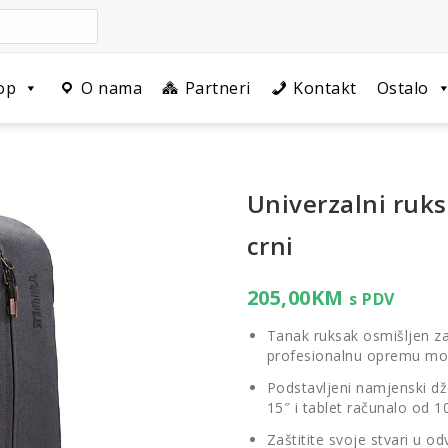
op
O nama
Partneri
Kontakt
Ostalo
Univerzalni ruk
crni
205,00
KM
s PDV
Tanak ruksak osmišljen za 
profesionalnu opremu mo
Podstavljeni namjenski d
15″ i tablet računalo od 1
Zaštitite svoje stvari u 