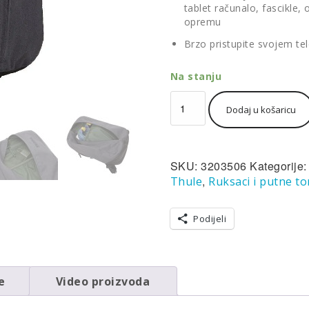
tablet računalo, fascikle
opremu
Brzo pristupite svojem tel
Na stanju
Univerzalni
Dodaj u košaricu
ruksak
Thule
Vea
BackPack
SKU:
3203506
Kategorije
17L
crni
,
Thule
Ruksaci i putne t
količina
Podijeli
e
Video proizvoda