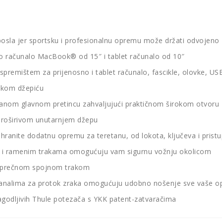
posla jer sportsku i profesionalnu opremu može držati odvojeno
no računalo MacBook® od 15″ i tablet računalo od 10″
a spremištem za prijenosno i tablet računalo, fascikle, olovke,
jskom džepiću
tranom glavnom pretincu zahvaljujući praktičnom širokom otvoru
u proširivom unutarnjem džepu
anite dodatnu opremu za teretanu, od lokota, ključeva i pristup
rbe i ramenim trakama omogućuju vam sigurnu vožnju okolicom
 poprečnom spojnom trakom
s kanalima za protok zraka omogućuju udobno nošenje sve vaše 
agodljivih Thule potezača s YKK patent-zatvaračima