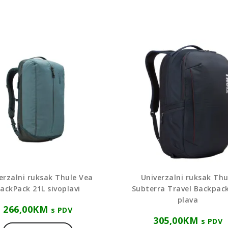
erzalni ruksak Thule Vea
Univerzalni ruksak Thu
ackPack 21L sivoplavi
Subterra Travel Backpack
plava
266,00
KM
s PDV
305,00
KM
s PDV