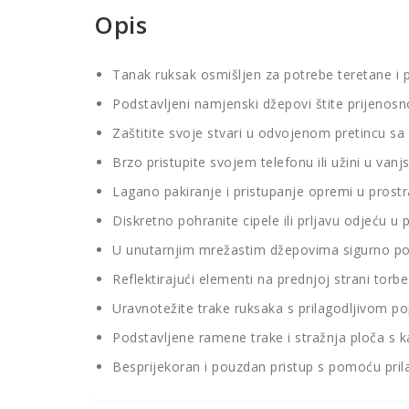
Opis
Tanak ruksak osmišljen za potrebe teretane i 
Podstavljeni namjenski džepovi štite prijenos
Zaštitite svoje stvari u odvojenom pretincu s
Brzo pristupite svojem telefonu ili užini u van
Lagano pakiranje i pristupanje opremi u pros
Diskretno pohranite cipele ili prljavu odjeću 
U unutarnjim mrežastim džepovima sigurno pohr
Reflektirajući elementi na prednjoj strani to
Uravnotežite trake ruksaka s prilagodljivom
Podstavljene ramene trake i stražnja ploča 
Besprijekoran i pouzdan pristup s pomoću pril