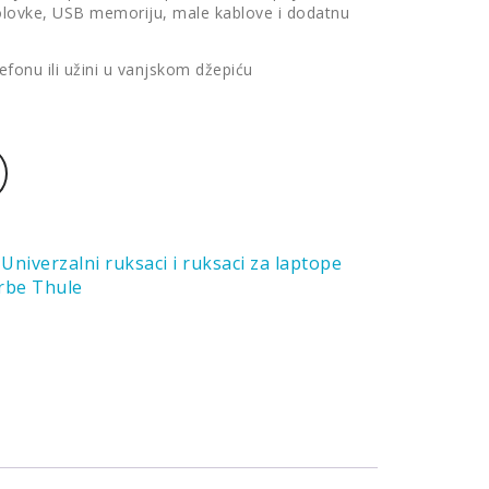
, olovke, USB memoriju, male kablove i dodatnu
efonu ili užini u vanjskom džepiću
:
Univerzalni ruksaci i ruksaci za laptope
orbe Thule