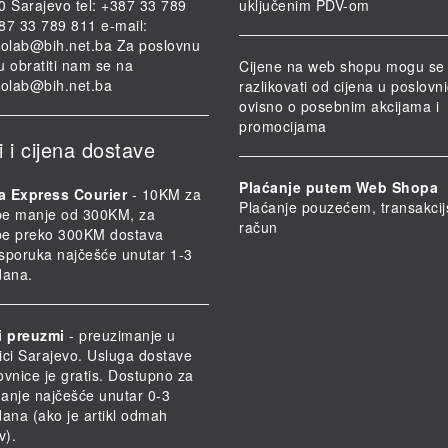
0 Sarajevo tel: +387 33 789
uključenim PDV-om
87 33 789 811 e-mail:
iolab@bih.net.ba
Za poslovnu
u obratiti nam se na
Cijene na web shopu mogu se
iolab@bih.net.ba
razlikovati od cijena u poslov
ovisno o posebnim akcijama i
promocijama
i i cijena dostave
Plaćanje putem Web Shopa
a Express Courier
- 10KM za
Plaćanje pouzećem, transakcij
be manje od 300KM, za
račun
be preko 300KM dostava
 Isporuka najčešće unutar 1-3
dana.
i preuzmi
- preuzimanje u
ici Sarajevo. Usluga dostave
ovnice je gratis. Dostupno za
anje najčešće unutar 0-3
dana (ako je artikl odmah
v).