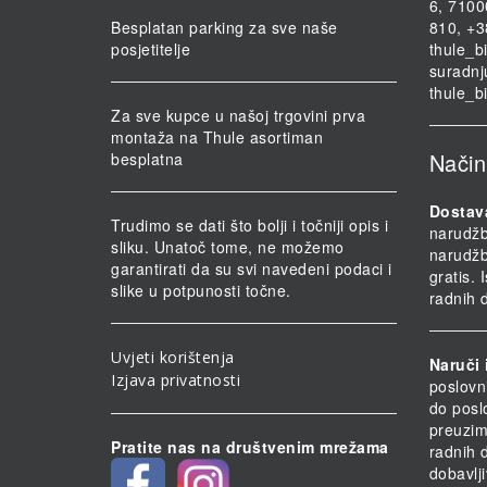
6, 7100
Besplatan parking za sve naše
810, +3
posjetitelje
thule_b
suradnj
thule_b
Za sve kupce u našoj trgovini prva
montaža na Thule asortiman
Način
besplatna
Dostav
Trudimo se dati što bolji i točniji opis i
narudž
sliku. Unatoč tome, ne možemo
narudž
garantirati da su svi navedeni podaci i
gratis.
slike u potpunosti točne.
radnih 
Uvjeti korištenja
Naruči 
Izjava privatnosti
poslovn
do posl
preuzim
Pratite nas na društvenim mrežama
radnih 
dobavlji