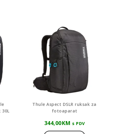
le
Thule Aspect DSLR ruksak za
 30L
fotoaparat
344,00
KM
s PDV