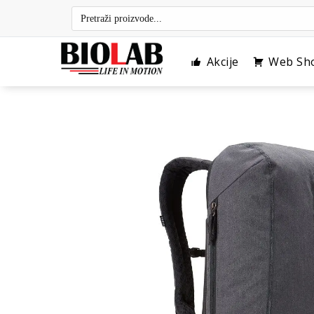
Skip
to
content
Akcije
Web Sh