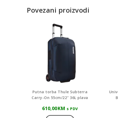
Povezani proizvodi
Putna torba Thule Subterra
Univ
Carry-On 55cm/22″ 36L plava
B
610,00
KM
s PDV