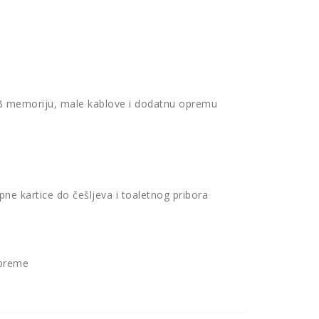
 USB memoriju, male kablove i dodatnu opremu
ne kartice do češljeva i toaletnog pribora
opreme