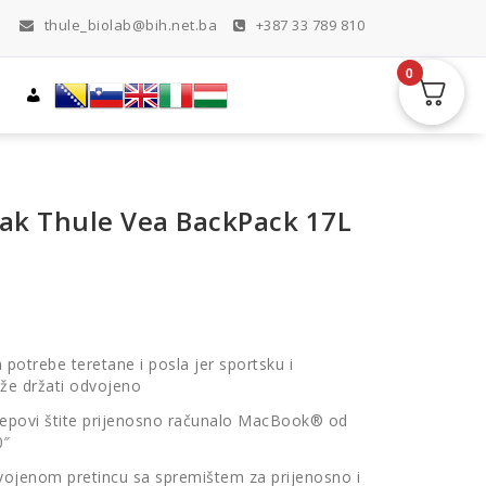
thule_biolab@bih.net.ba
+387 33 789 810
0
sak Thule Vea BackPack 17L
potrebe teretane i posla jer sportsku i
že držati odvojeno
žepovi štite prijenosno računalo MacBook® od
0″
odvojenom pretincu sa spremištem za prijenosno i