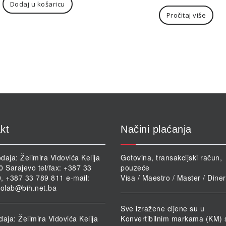
Dodaj u košaricu
Pročitaj više
kt
Načini plaćanja
daja: Želimira Vidovića Kelija
Gotovina, transakcijski račun,
0 Sarajevo tel/fax: +387 33
pouzeće
, +387 33 789 811 e-mail:
Visa / Maestro / Master / Dine
iolab@bih.net.ba
Sve izražene cijene su u
daja: Želimira Vidovića Kelija
Konvertibilnim markama (KM) 