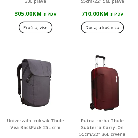
30L plava
55cm/22″ 56L plava
305,00
KM
710,00
KM
s PDV
s PDV
Pročitaj više
Dodaj u košaricu
Univerzalni ruksak Thule
Putna torba Thule
Vea BackPack 25L crni
Subterra Carry-On
55cm/22″ 36L crvena