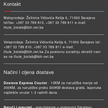
Kontakt
Maloprodaja: Želimira Vidovića Kelija 6, 71000 Sarajevo
tel/fax: +387 33 789 810, +387 33 789 811 e-mail:
thule_biolab@bih.net.ba
Veleprodaja: Želimira Vidovića Kelija 6, 71000 Sarajevo tel:
+387 33 789 810, +387 33 789 811 e-mail:
thule_biolab@bih.net.ba
Za poslovnu suradnju obratiti nam
se na
thule_biolab@bih.net.ba
Načini i cijena dostave
Dostava Express Courier
- 10KM za narudžbe manje od
300KM, za narudžbe preko 300KM dostava gratis. Isporuka
najčešće unutar 1-3 radnih dana.
Naruči i preuzmi
- preuzimanje u poslovnici Sarajevo.