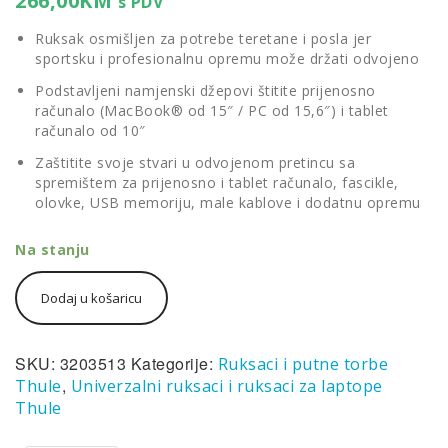
266,00
KM
s PDV
Ruksak osmišljen za potrebe teretane i posla jer
sportsku i profesionalnu opremu može držati odvojeno
Podstavljeni namjenski džepovi štitite prijenosno
računalo (MacBook® od 15″ / PC od 15,6″) i tablet
računalo od 10″
Zaštitite svoje stvari u odvojenom pretincu sa
spremištem za prijenosno i tablet računalo, fascikle,
olovke, USB memoriju, male kablove i dodatnu opremu
Na stanju
Univerzalni
Dodaj u košaricu
ruksak
Thule
Vea
BackPack
SKU:
3203513
Kategorije:
Ruksaci i putne torbe
25L
,
Thule
Univerzalni ruksaci i ruksaci za laptope
plavi
Thule
količina