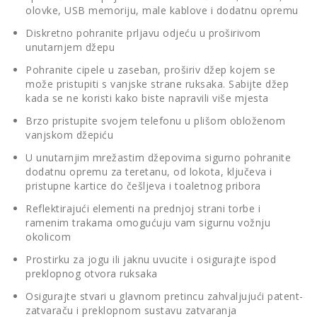
olovke, USB memoriju, male kablove i dodatnu opremu
Diskretno pohranite prljavu odjeću u proširivom
unutarnjem džepu
Pohranite cipele u zaseban, proširiv džep kojem se
može pristupiti s vanjske strane ruksaka. Sabijte džep
kada se ne koristi kako biste napravili više mjesta
Brzo pristupite svojem telefonu u plišom obloženom
vanjskom džepiću
U unutarnjim mrežastim džepovima sigurno pohranite
dodatnu opremu za teretanu, od lokota, ključeva i
pristupne kartice do češljeva i toaletnog pribora
Reflektirajući elementi na prednjoj strani torbe i
ramenim trakama omogućuju vam sigurnu vožnju
okolicom
Prostirku za jogu ili jaknu uvucite i osigurajte ispod
preklopnog otvora ruksaka
Osigurajte stvari u glavnom pretincu zahvaljujući patent-
zatvaraču i preklopnom sustavu zatvaranja