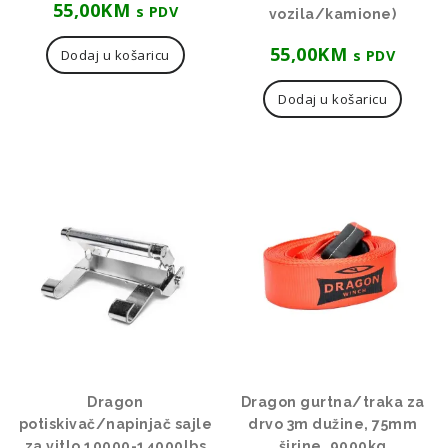
55,00
KM
s PDV
vozila/kamione)
55,00
KM
s PDV
Dodaj u košaricu
Dodaj u košaricu
Dragon
Dragon gurtna/traka za
potiskivač/napinjač sajle
drvo 3m dužine, 75mm
za vitlo 10000-14000lbs
širine, 9000kg