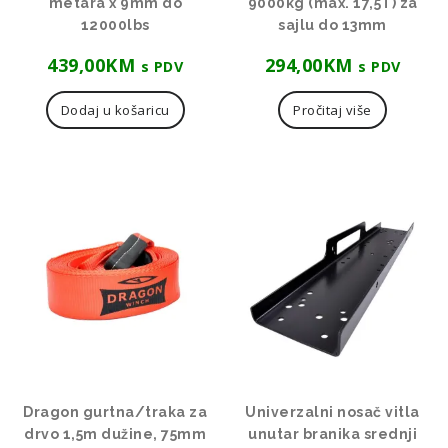
metara x 9mm do
9000kg (max. 17,5T) za
12000lbs
sajlu do 13mm
439,00
KM
294,00
KM
s PDV
s PDV
Dodaj u košaricu
Pročitaj više
Dragon gurtna/traka za
Univerzalni nosač vitla
drvo 1,5m dužine, 75mm
unutar branika srednji