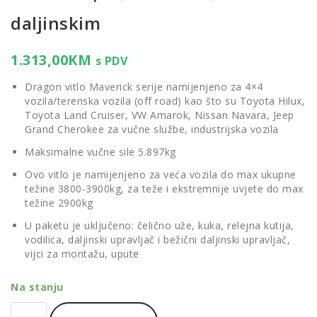
daljinskim
1.313,00
KM
s PDV
Dragon vitlo Maverick serije namijenjeno za 4×4
vozila/terenska vozila (off road) kao što su Toyota Hilux,
Toyota Land Cruiser, VW Amarok, Nissan Navara, Jeep
Grand Cherokee za vučne službe, industrijska vozila
Maksimalne vučne sile 5.897kg
Ovo vitlo je namijenjeno za veća vozila do max ukupne
težine 3800-3900kg, za teže i ekstremnije uvjete do max
težine 2900kg
U paketu je uključeno: čelično uže, kuka, relejna kutija,
vodilica, daljinski upravljač i bežični daljinski upravljač,
vijci za montažu, upute
Na stanju
Vitlo