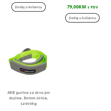
79,00
KM
s PDV
Dodaj u košaricu
Dodaj u košaricu
ARB gurtna za drvo 5m
dužine, 80mm širine,
12000kg