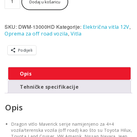
Dodaj u košaricu
Dragon
Maverick
DWM
13000
SKU:
DWM-13000HD
Kategorije:
,
Električna vitla 12V
HD,
12V,
,
Oprema za off road vozila
Vitla
5.897kg
sa
Podijeli
sajlom,
vodilicom,
žičnim
i
Opis
bežičnim
daljinskim
Tehničke specifikacije
količina
Opis
Dragon vitlo Maverick serije namijenjeno za 4×4
vozila/terenska vozila (off road) kao što su Toyota Hilux,
Toyota Land Cruiser, VW Amarok, Nissan Navara, Jeep