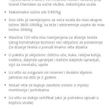
Grand Cherokee za vučne službe, industrijska vozila
Maksimalne vučne sile 5.897kg
Ovo vitlo je namijenjeno za veća vozila do max ukupne
težine 3800-3900kg, za teže i ekstremnije uvjete do max
težine 2900kg
Klasična 12V vitla nisu namijenjena za dizanje tereta
(zbog konstrukcije kočnice) već isključivo za povlaćenje.
Za dizanje tereta u ponudi imamo vitla dizalice
U paketu je uključeno: čelično uže, kuka, relejna kutija,
vodilica, daljinski upravljač i bežični daljinski upravljač,
vijci za montažu, upute
Uz vitlo su osigurani svi rezervni i dodatni dijelovi.
Jamstvo na vitlo je 2 godine.
Nosač vitla se kupuje zasebno ovisno o mjestu
montiranja i potrebama
Uz vitlo se dobije certifikat (ako je potrebno upisati u
knjižicu vozila)