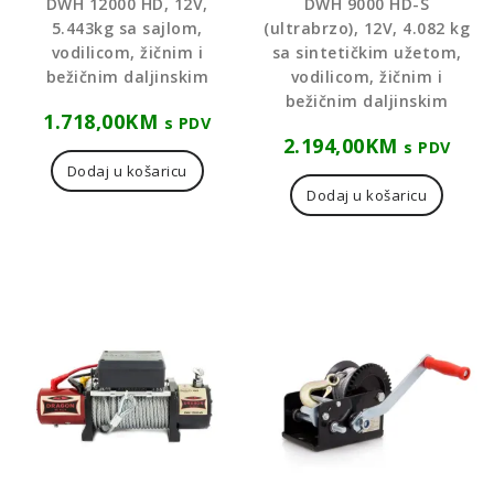
DWH 12000 HD, 12V,
DWH 9000 HD-S
5.443kg sa sajlom,
(ultrabrzo), 12V, 4.082 kg
vodilicom, žičnim i
sa sintetičkim užetom,
bežičnim daljinskim
vodilicom, žičnim i
bežičnim daljinskim
1.718,00
KM
s PDV
2.194,00
KM
s PDV
Dodaj u košaricu
Dodaj u košaricu