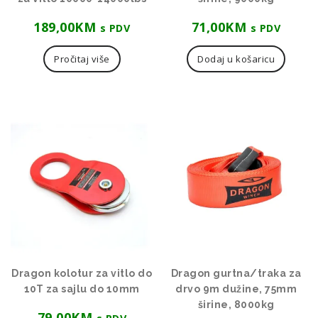
189,00
KM
71,00
KM
s PDV
s PDV
Pročitaj više
Dodaj u košaricu
Dragon kolotur za vitlo do
Dragon gurtna/traka za
10T za sajlu do 10mm
drvo 9m dužine, 75mm
širine, 8000kg
79,00
KM