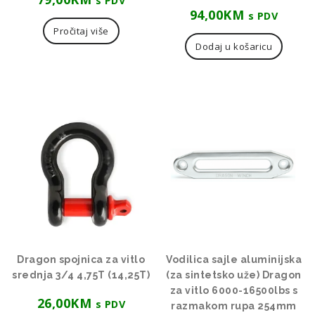
s PDV
94,00
KM
s PDV
Pročitaj više
Dodaj u košaricu
Dragon spojnica za vitlo
Vodilica sajle aluminijska
srednja 3/4 4,75T (14,25T)
(za sintetsko uže) Dragon
za vitlo 6000-16500lbs s
26,00
KM
s PDV
razmakom rupa 254mm