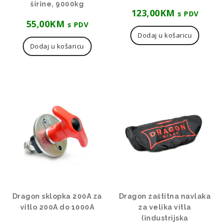
širine, 9000kg
123,00
KM
s PDV
55,00
KM
s PDV
Dodaj u košaricu
Dodaj u košaricu
Dragon sklopka 200A za
Dragon zaštitna navlaka
vitlo 200A do 1000A
za velika vitla
(industrijska