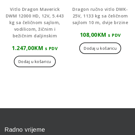
Vitlo Dragon Maverick
Dragon ručno vitlo DWK-
DWM 12000 HD, 12V, 5.443
25V, 1133 kg sa čeličnom
kg sa čeličnom sajlom,
sajlom 10 m, dvije brzine
vodilicom, žičnim i
108,00
KM
s PDV
bežičnim daljinskim
1.247,00
KM
s PDV
Dodaj u košaricu
Dodaj u košaricu
Radno vrijeme