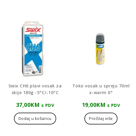
Swix CH6 plavi vosak za
Toko vosak u spreju 70ml
skije 180g -5°C/-10°C
x-warm 0°
37,00
KM
19,00
KM
s PDV
s PDV
Dodaj u košaricu
Pročitaj više