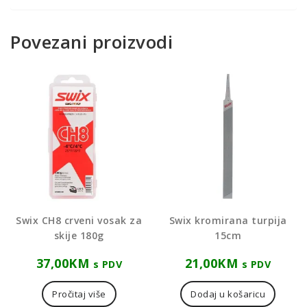
Povezani proizvodi
Swix CH8 crveni vosak za
Swix kromirana turpija
skije 180g
15cm
37,00
KM
21,00
KM
s PDV
s PDV
Pročitaj više
Dodaj u košaricu