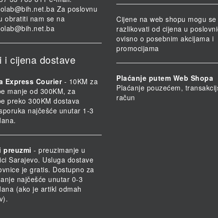
iolab@bih.net.ba
Za poslovnu
u obratiti nam se na
Cijene na web shopu mogu se
iolab@bih.net.ba
razlikovati od cijena u poslov
ovisno o posebnim akcijama i
promocijama
i i cijena dostave
Plaćanje putem Web Shopa
a Express Courier
- 10KM za
Plaćanje pouzećem, transakcij
be manje od 300KM, za
račun
be preko 300KM dostava
 Isporuka najčešće unutar 1-3
dana.
i preuzmi
- preuzimanje u
ici Sarajevo. Usluga dostave
ovnice je gratis. Dostupno za
anje najčešće unutar 0-3
dana (ako je artikl odmah
v).