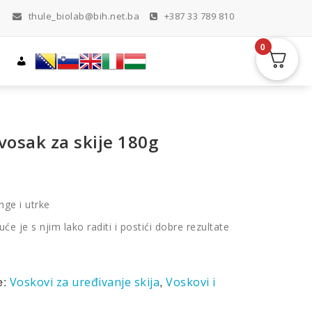
thule_biolab@bih.net.ba
+387 33 789 810
0
vosak za skije 180g
nge i utrke
e je s njim lako raditi i postići dobre rezultate
e:
,
Voskovi za uređivanje skija
Voskovi i