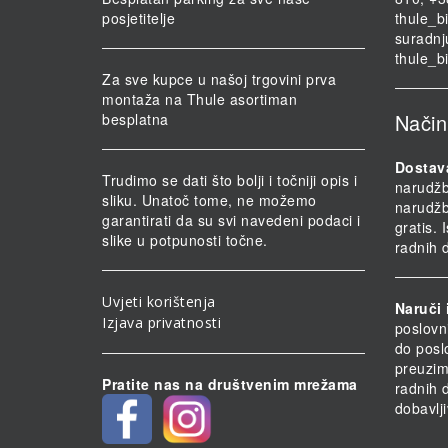
posjetitelje
thule_b
suradnj
thule_b
Za sve kupce u našoj trgovini prva
montaža na Thule asortiman
Način
besplatna
Dostav
Trudimo se dati što bolji i točniji opis i
narudž
sliku. Unatoč tome, ne možemo
narudž
garantirati da su svi navedeni podaci i
gratis.
slike u potpunosti točne.
radnih 
Uvjeti korištenja
Naruči 
Izjava privatnosti
poslovn
do posl
preuzim
Pratite nas na društvenim mrežama
radnih 
dobavlji