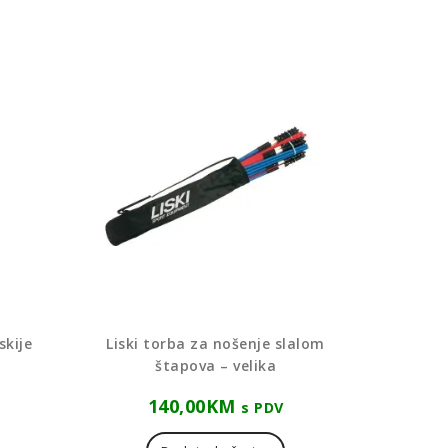
skije
Liski torba za nošenje slalom
štapova – velika
140,00
KM
s PDV