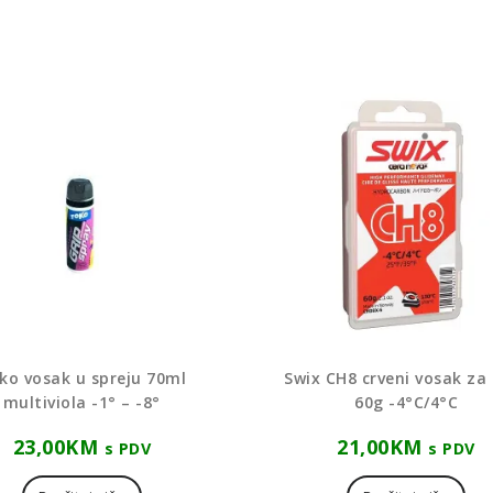
ko vosak u spreju 70ml
Swix CH8 crveni vosak za 
multiviola -1° – -8°
60g -4°C/4°C
23,00
KM
21,00
KM
s PDV
s PDV