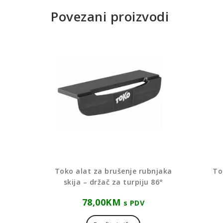
Povezani proizvodi
Toko alat za brušenje rubnjaka
To
skija – držač za turpiju 86°
78,00
KM
s PDV