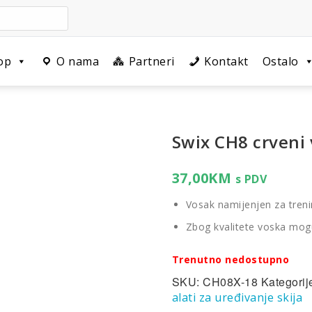
op
O nama
Partneri
Kontakt
Ostalo
Swix CH8 crveni 
37,00
KM
s PDV
Vosak namijenjen za treni
Zbog kvalitete voska moguć
Trenutno nedostupno
SKU:
CH08X-18
Kategorij
alati za uređivanje skija