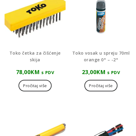
Toko četka za čišćenje
Toko vosak u spreju 70ml
skija
orange 0° – -2°
78,00
KM
23,00
KM
s PDV
s PDV
Pročitaj više
Pročitaj više