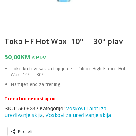
Toko HF Hot Wax -10º – -30º plavi
50,00
KM
s PDV
Toko kruti vosak za topljenje – Dibloc High Fluoro Hot
Wax -10º – -30º
Namijenjeno za trening
Trenutno nedostupno
SKU:
5509232
Kategorije:
Voskovi i alati za
,
uređivanje skija
Voskovi za uređivanje skija
Podijeli