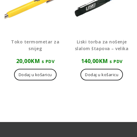
Toko termometar za
Liski torba za nošenje
snijeg
slalom štapova – velika
20,00
KM
140,00
KM
s PDV
s PDV
Dodaj u košaricu
Dodaj u košaricu