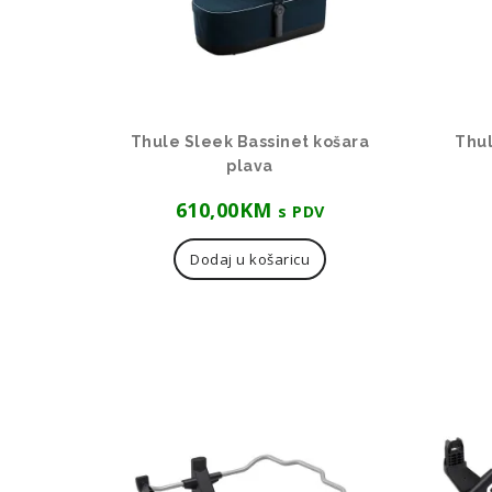
Thule Sleek Bassinet košara
Thul
plava
610,00
KM
s PDV
Dodaj u košaricu