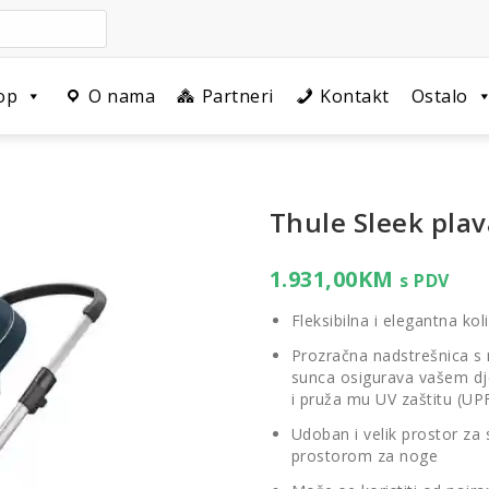
op
O nama
Partneri
Kontakt
Ostalo
Thule Sleek plav
1.931,00
KM
s PDV
Fleksibilna i elegantna ko
Prozračna nadstrešnica s 
sunca osigurava vašem dj
i pruža mu UV zaštitu (UP
Udoban i velik prostor za
prostorom za noge