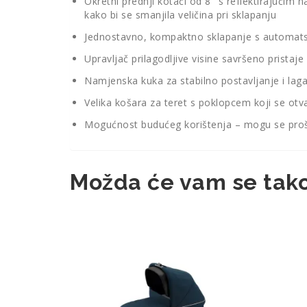
Okretni prednji kotači od 8″ s reflektirajućim 
kako bi se smanjila veličina pri sklapanju
Jednostavno, kompaktno sklapanje s automatsk
Upravljač prilagodljive visine savršeno pristaj
Namjenska kuka za stabilno postavljanje i laga
Velika košara za teret s poklopcem koji se o
Mogućnost budućeg korištenja – mogu se proširit
Možda će vam se tako