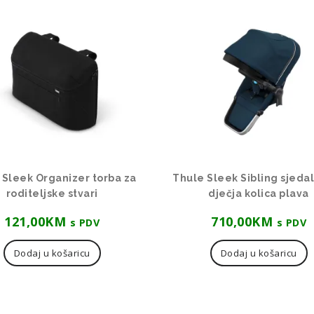
 Sleek Organizer torba za
Thule Sleek Sibling sjedal
roditeljske stvari
dječja kolica plava
121,00
KM
710,00
KM
s PDV
s PDV
Dodaj u košaricu
Dodaj u košaricu