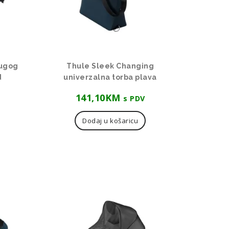
rugog
Thule Sleek Changing
d
univerzalna torba plava
141,10
KM
s PDV
Dodaj u košaricu