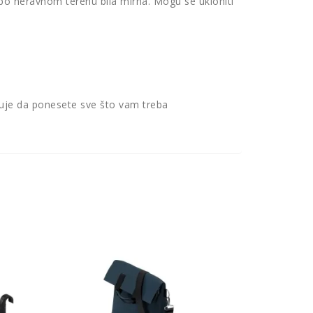
a po neravnom terenu bila mirna. Mogu se ukloniti
uje da ponesete sve što vam treba