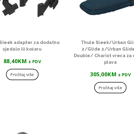
Sleek adapter za dodatno
Thule Sleek/Urban Gl
sjedalo ili košaru
2/Glide 2/Urban Glid
Double/ Chariot vreća za 
88,40
KM
s PDV
plava
305,00
KM
s PDV
Pročitaj više
Pročitaj više