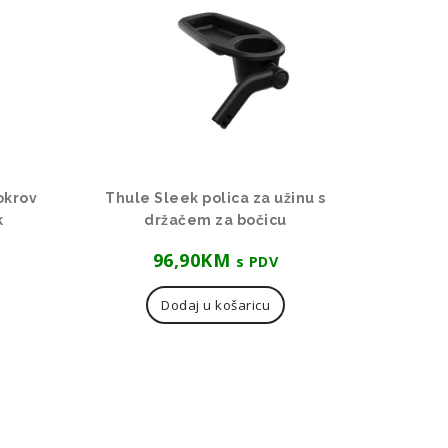
okrov
Thule Sleek polica za užinu s
k
držačem za bočicu
96,90
KM
s PDV
Dodaj u košaricu