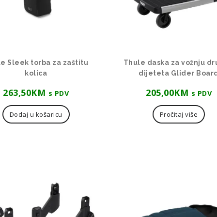
e Sleek torba za zaštitu
Thule daska za vožnju d
kolica
dijeteta Glider Boar
263,50
KM
205,00
KM
s PDV
s PDV
Dodaj u košaricu
Pročitaj više