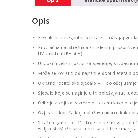
Opis
Fleksibilna i elegantna kolica za doživljaj gra
Prozračna nadstrešnica s malenim prozorčićem
UV zaštitu (UPF 50+)
Udoban i velik prostor za sjedenje, s izdašn
Može se koristiti od najranije dobi djeteta s 
Okretno roditeljsko sjedalo – ili položaj usmj
Sjedalo koje se naginje u tri položaja radi ud
Odbojnik koji se zakreće na stranu kako bi dije
Ovjes s 4 kotača koji ublažava udarce kako bi
Stražnje gume od 11″ koje se ne mogu probušit
vidljivost. Može se ukloniti kako bi se smanjila 