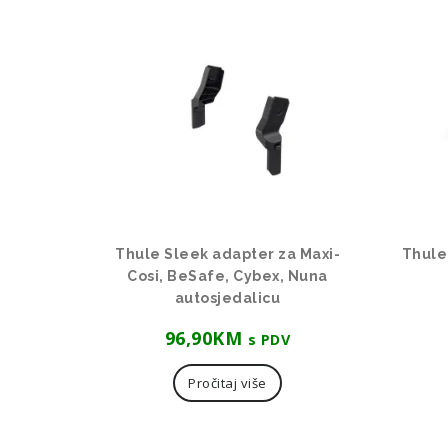
Thule Sleek adapter za Maxi-
Thule
Cosi, BeSafe, Cybex, Nuna
autosjedalicu
96,90
KM
s PDV
Pročitaj više