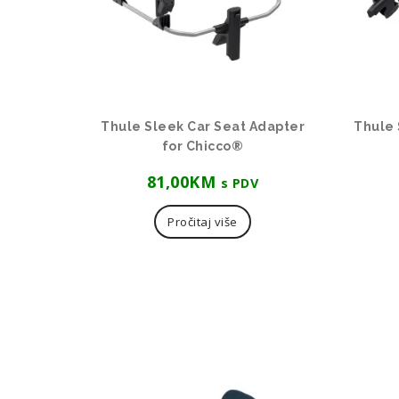
Thule Sleek Car Seat Adapter
Thule 
for Chicco®
81,00
KM
s PDV
Pročitaj više