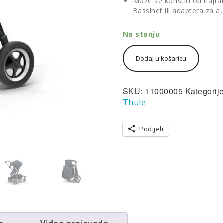
Može se koristiti od najr
Bassinet ili adaptera za 
Na stanju
Thule
Dodaj u košaricu
Sleek
plava
dječja
kolica
SKU:
11000005
Kategorij
količina
Thule
Podijeli
e
Video proizvoda