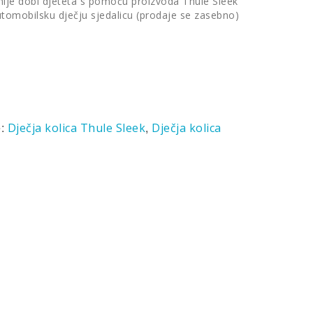
anije dobi djeteta s pomoću proizvoda Thule Sleek
automobilsku dječju sjedalicu (prodaje se zasebno)
e:
,
Dječja kolica Thule Sleek
Dječja kolica