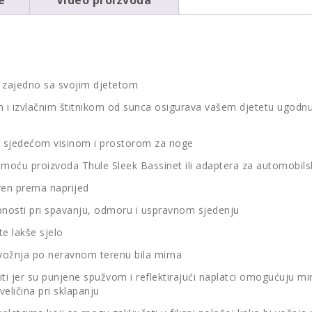
da zajedno sa svojim djetetom
 i izvlačnim štitnikom od sunca osigurava vašem djetetu ugodn
om sjedećom visinom i prostorom za noge
pomoću proizvoda Thule Sleek Bassinet ili adaptera za automobils
eren prema naprijed
obnosti pri spavanju, odmoru i uspravnom sjedenju
te lakše sjelo
 vožnja po neravnom terenu bila mirna
i jer su punjene spužvom i reflektirajući naplatci omogućuju m
veličina pri sklapanju