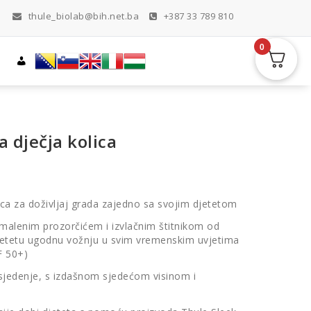
thule_biolab@bih.net.ba
+387 33 789 810
0
a dječja kolica
lica za doživljaj grada zajedno sa svojim djetetom
malenim prozorčićem i izvlačnim štitnikom od
etetu ugodnu vožnju u svim vremenskim uvjetima
F 50+)
 sjedenje, s izdašnom sjedećom visinom i