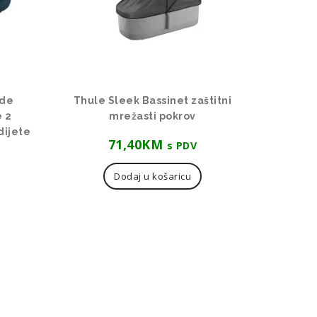
ide
Thule Sleek Bassinet zaštitni
e 2
mrežasti pokrov
dijete
71,40
KM
s PDV
Dodaj u košaricu