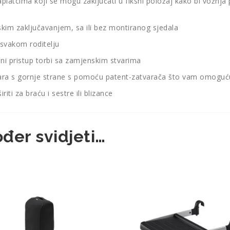
naplatcima koji se mogu zaključati u fiksni položaj kako bi vožnj
im zaključavanjem, sa ili bez montiranog sjedala
e svakom roditelju
ni pristup torbi sa zamjenskim stvarima
tvara s gornje strane s pomoću patent-zatvarača što vam omoguć
i za braću i sestre ili blizance
đer svidjeti…