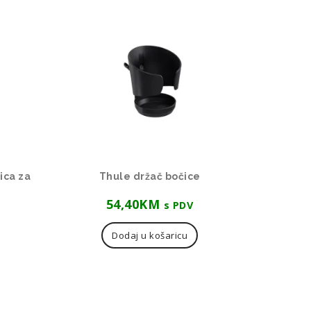
ica za
Thule držač bočice
54,40
KM
s PDV
Dodaj u košaricu