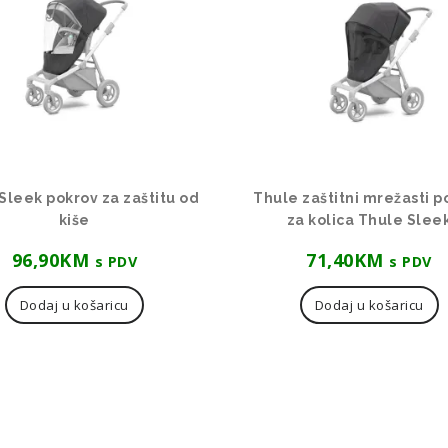
Sleek pokrov za zaštitu od
Thule zaštitni mrežasti p
kiše
za kolica Thule Slee
96,90
KM
71,40
KM
s PDV
s PDV
Dodaj u košaricu
Dodaj u košaricu