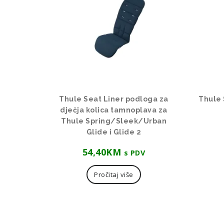
Thule Seat Liner podloga za
Thule 
dječja kolica tamnoplava za
Thule Spring/Sleek/Urban
Glide i Glide 2
54,40
KM
s PDV
Pročitaj više