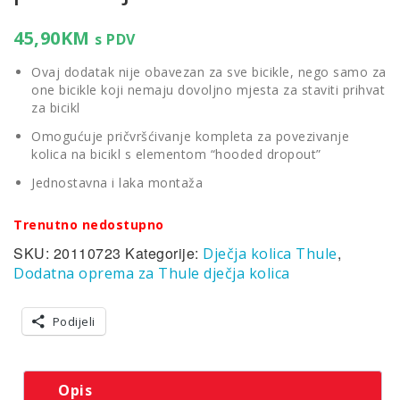
45,90
KM
s PDV
Ovaj dodatak nije obavezan za sve bicikle, nego samo za
one bicikle koji nemaju dovoljno mjesta za staviti prihvat
za bicikl
Omogućuje pričvršćivanje kompleta za povezivanje
kolica na bicikl s elementom “hooded dropout”
Jednostavna i laka montaža
Trenutno nedostupno
SKU:
20110723
Kategorije:
,
Dječja kolica Thule
Dodatna oprema za Thule dječja kolica
Podijeli
Opis