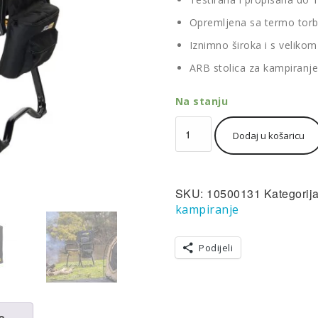
Opremljena sa termo to
Iznimno široka i s veliko
ARB stolica za kampiranje
Na stanju
ARB
Dodaj u košaricu
sklopiva
stolica
za
kampiranje
SKU:
10500131
Kategorij
crna
do
kampiranje
150kg
količina
Podijeli
e