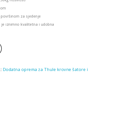
rbom
m površinom za sjedenje
 je iznimno kvalitetna i udobna
a:
Dodatna oprema za Thule krovne šatore i