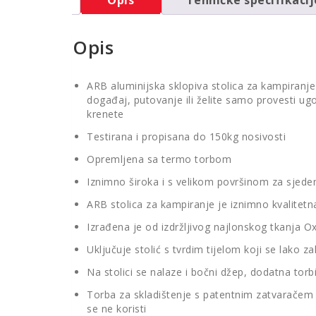
Opis
ARB aluminijska sklopiva stolica za kampiranje
događaj, putovanje ili želite samo provesti ug
krenete
Testirana i propisana do 150kg nosivosti
Opremljena sa termo torbom
Iznimno široka i s velikom površinom za sjede
ARB stolica za kampiranje je iznimno kvalitetn
Izrađena je od izdržljivog najlonskog tkanja O
Uključuje stolić s tvrdim tijelom koji se lako 
Na stolici se nalaze i bočni džep, dodatna torb
Torba za skladištenje s patentnim zatvaračem sa
se ne koristi