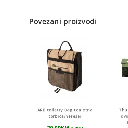
Povezani proizvodi
ARB toiletry Bag toaletna
Thul
torbica/neseser
dvo
79,00
KM