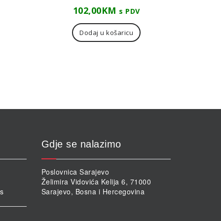
102,00
KM
s PDV
Dodaj u košaricu
Gdje se nalazimo
Poslovnica Sarajevo
Želimira Vidovića Kelija 6, 71000
rs
Sarajevo, Bosna i Hercegovina