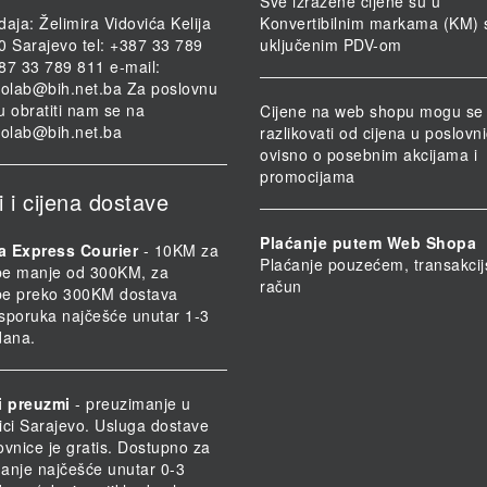
Sve izražene cijene su u
daja: Želimira Vidovića Kelija
Konvertibilnim markama (KM) 
0 Sarajevo tel: +387 33 789
uključenim PDV-om
87 33 789 811 e-mail:
iolab@bih.net.ba
Za poslovnu
u obratiti nam se na
Cijene na web shopu mogu se
iolab@bih.net.ba
razlikovati od cijena u poslov
ovisno o posebnim akcijama i
promocijama
i i cijena dostave
Plaćanje putem Web Shopa
a Express Courier
- 10KM za
Plaćanje pouzećem, transakcij
be manje od 300KM, za
račun
be preko 300KM dostava
 Isporuka najčešće unutar 1-3
dana.
i preuzmi
- preuzimanje u
ici Sarajevo. Usluga dostave
ovnice je gratis. Dostupno za
anje najčešće unutar 0-3