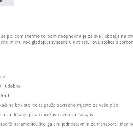
 sa policom i termo torbom neophodna je za sve ljubitelje na ot
odnu mirnu noć gledajući zvijezde u dvorištu, ova stolica s tor
nje
a i udobna
xford
zakači na bok stolice te pruža savršeno mjesto za vaše piće
ica za držanje pića i mrežasti džep za časopis
drži naramenicu što ga čini jednostavnim za transport i idealno j