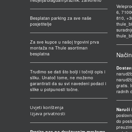
nedjelja/blagdan/praznik: zatvoreno
Velepro
6, 7100
Besplatan parking za sve naše
810, +3
posjetitelje
thule_b
suradnj
thule_b
Za sve kupce u našoj trgovini prva
montaža na Thule asortiman
Način
besplatna
Dostav
Trudimo se dati što bolji i točniji opis i
narudž
sliku. Unatoč tome, ne možemo
narudž
garantirati da su svi navedeni podaci i
gratis.
slike u potpunosti točne.
radnih 
Uvjeti korištenja
Naruči 
Izjava privatnosti
poslovn
do posl
preuzim
Pratite nas na društvenim mrežama