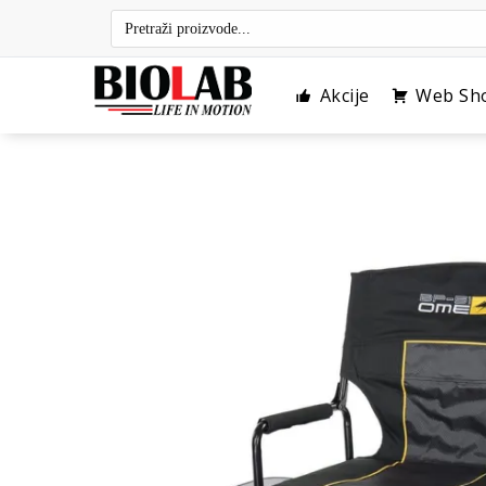
Skip
to
content
Akcije
Web Sh