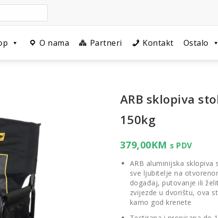
op
O nama
Partneri
Kontakt
Ostalo
ARB sklopiva sto
150kg
379,00
KM
s PDV
ARB aluminijska sklopiva 
sve ljubitelje na otvoreno
događaj, putovanje ili že
zvijezde u dvorištu, ova s
kamo god krenete
Testirana i propisana do 