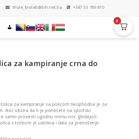
thule_biolab@bih.net.ba
+387 33 789 810
0
lica za kampiranje crna do
stolica za kampiranje sa policom neophodna je za
m. Bez obzira da li je ponesete na sportski
lite samo provesti ugodnu mirnu noć gledajući
tolica s torbom je udobna i laka za prenošenje
150kg nosivosti