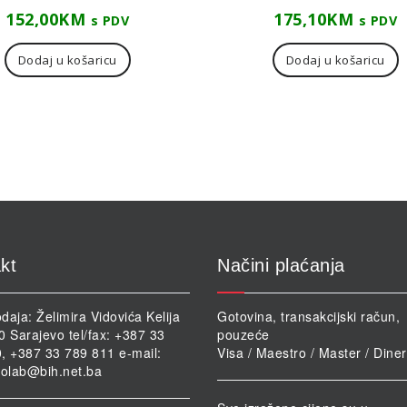
152,00
KM
175,10
KM
s PDV
s PDV
Dodaj u košaricu
Dodaj u košaricu
kt
Načini plaćanja
daja: Želimira Vidovića Kelija
Gotovina, transakcijski račun,
0 Sarajevo tel/fax: +387 33
pouzeće
, +387 33 789 811 e-mail:
Visa / Maestro / Master / Dine
iolab@bih.net.ba