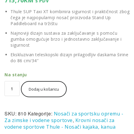
715,70
KM
s PDV
Thule SUP Taxi XT kombinira sigurnost i praktičnost zbog
čega je najpopularniji nosač proizvoda Stand Up
Paddleboard na tržištu
Najnoviji dizajn sustava za zaključavanje s pomoću
gumba omogućuje brzo i jednostavno zaključavanje i
sigurnost
Ekskluzivan teleskopski dizajn prilagodljiv daskama širine
do 86 cm/34″
Na stanju
Thule
Dodaj u košaricu
SUP
Taxi
XT
810
SKU:
810
Kategorije:
Nosači za sportsku opremu -
krovni
nosač
,
Za zimske i vodene sportove
Krovni nosači za
daske
vodene sportove Thule - Nosači kajaka, kanua
za