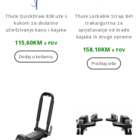
Thule QuickDraw 838 uže s
Thule Lockable Strap 841
kukom za dodatno
traka/gurtna za
učvršćivanje kanu i kajaka
sprječavanje od krađe
kajaka ili druge opreme
115,60
KM
s PDV
158,10
KM
s PDV
Dodaj u košaricu
Pročitaj više