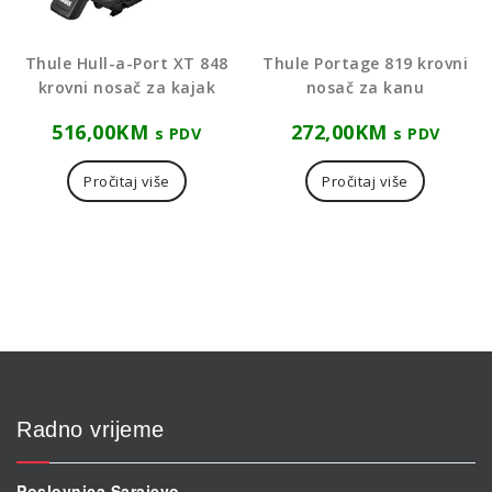
Thule Hull-a-Port XT 848
Thule Portage 819 krovni
krovni nosač za kajak
nosač za kanu
516,00
KM
272,00
KM
s PDV
s PDV
Pročitaj više
Pročitaj više
Radno vrijeme
Poslovnica Sarajevo